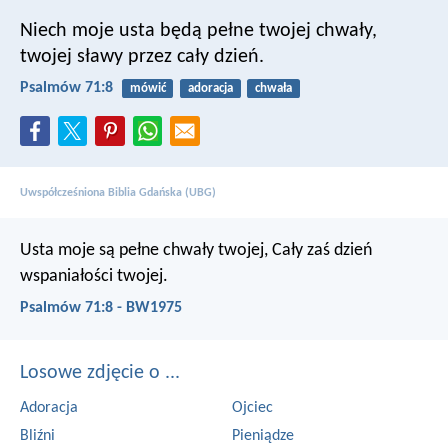
Niech moje usta będą pełne twojej chwały,
twojej sławy przez cały dzień.
Psalmów 71:8
mówić
adoracja
chwała
Uwspółcześniona Biblia Gdańska (UBG)
Usta moje są pełne chwały twojej,
Cały zaś dzień
wspaniałości twojej.
Psalmów 71:8 - BW1975
Losowe zdjęcie o ...
Adoracja
Ojciec
Bliźni
Pieniądze