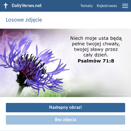
DailyVerses.net
Tematy
Rejestrowac
Losowe zdjęcie
Nastepny obraz!
Bez zdjecia