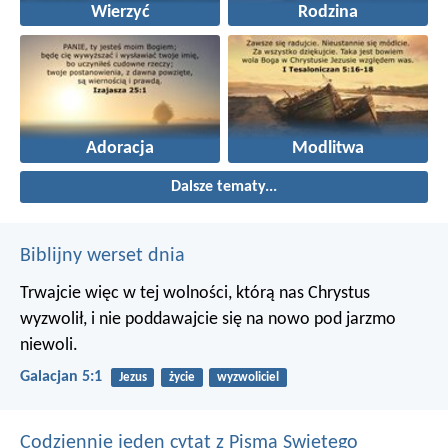
Wierzyć
Rodzina
Adoracja
Modlitwa
Dalsze tematy...
Biblijny werset dnia
Trwajcie więc w tej wolności, którą nas Chrystus
wyzwolił, i nie poddawajcie się na nowo pod jarzmo
niewoli.
Galacjan 5:1
Jezus
życie
wyzwoliciel
Codziennie jeden cytat z Pisma Swietego