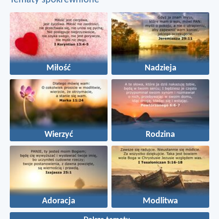
Tematy spokrewnione
Miłość
Nadzieja
Wierzyć
Rodzina
Adoracja
Modlitwa