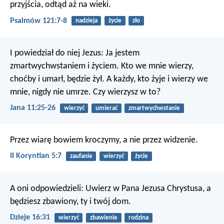
przyjścia, odtąd aż na wieki.
Psalmów 121:7-8
nadzieja
życie
zło
I powiedział do niej Jezus: Ja jestem
zmartwychwstaniem i życiem. Kto we mnie wierzy,
choćby i umarł, będzie żył. A każdy, kto żyje i wierzy we
mnie, nigdy nie umrze. Czy wierzysz w to?
Jana 11:25-26
wierzyć
umierać
zmartwychwstanie
Przez wiarę bowiem kroczymy, a nie przez widzenie.
II Koryntian 5:7
zaufanie
wierzyć
życie
A oni odpowiedzieli: Uwierz w Pana Jezusa Chrystusa, a
będziesz zbawiony, ty i twój dom.
Dzieje 16:31
wierzyć
zbawienie
rodzina