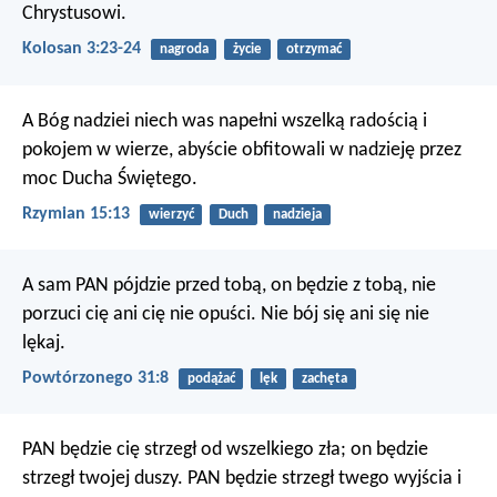
Chrystusowi.
Kolosan 3:23-24
nagroda
życie
otrzymać
A Bóg nadziei niech was napełni wszelką radością i
pokojem w wierze, abyście obfitowali w nadzieję przez
moc Ducha Świętego.
Rzymian 15:13
wierzyć
Duch
nadzieja
A sam PAN pójdzie przed tobą, on będzie z tobą, nie
porzuci cię ani cię nie opuści. Nie bój się ani się nie
lękaj.
Powtórzonego 31:8
podążać
lęk
zachęta
PAN będzie cię strzegł od wszelkiego zła;
on będzie
strzegł twojej duszy.
PAN będzie strzegł twego wyjścia
i