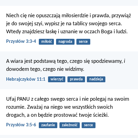
Niech cię nie opuszczają miłosierdzie i prawda,
przywiąż
je do swojej szyi,
wypisz je na tablicy swojego serca.
Wtedy znajdziesz łaskę i uznanie
w oczach Boga i ludzi.
Przysłów 3:3-4
miłość
nagroda
serce
A wiara jest podstawą tego, czego się spodziewamy,
i
dowodem tego, czego nie widzimy.
Hebrajczyków 11:1
wierzyć
prawda
nadzieja
Ufaj PANU z całego swego serca
i nie polegaj na swoim
rozumie.
Zważaj na niego we wszystkich swoich
drogach,
a on będzie prostować twoje ścieżki.
Przysłów 3:5-6
zaufanie
zależność
serce