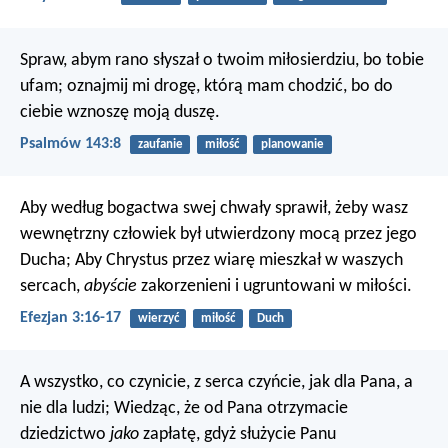
Spraw, abym rano słyszał o twoim miłosierdziu,
bo tobie
ufam;
oznajmij mi drogę, którą mam chodzić,
bo do
ciebie wznoszę moją duszę.
Psalmów 143:8
zaufanie
miłość
planowanie
Aby według bogactwa swej chwały sprawił, żeby wasz
wewnętrzny człowiek był utwierdzony mocą przez jego
Ducha; Aby Chrystus przez wiarę mieszkał w waszych
sercach,
abyście
zakorzenieni i ugruntowani w miłości.
Efezjan 3:16-17
wierzyć
miłość
Duch
A wszystko, co czynicie, z serca czyńcie, jak dla Pana, a
nie dla ludzi; Wiedząc, że od Pana otrzymacie
dziedzictwo
jako
zapłatę, gdyż służycie Panu