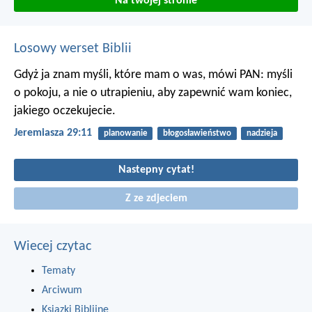
Na twojej stronie
Losowy werset Biblii
Gdyż ja znam myśli, które mam o was, mówi PAN: myśli
o pokoju, a nie o utrapieniu, aby zapewnić wam koniec,
jakiego oczekujecie.
Jeremiasza 29:11
planowanie
błogosławieństwo
nadzieja
Nastepny cytat!
Z ze zdjeciem
Wiecej czytac
Tematy
Arciwum
Ksiazki Biblijne