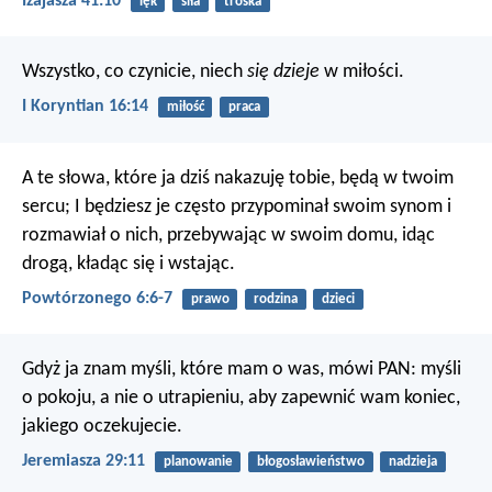
Izajasza 41:10
lęk
siła
troska
Wszystko, co czynicie, niech
się dzieje
w miłości.
I Koryntian 16:14
miłość
praca
A te słowa, które ja dziś nakazuję tobie, będą w twoim
sercu; I będziesz je często przypominał swoim synom i
rozmawiał o nich, przebywając w swoim domu, idąc
drogą, kładąc się i wstając.
Powtórzonego 6:6-7
prawo
rodzina
dzieci
Gdyż ja znam myśli, które mam o was, mówi PAN: myśli
o pokoju, a nie o utrapieniu, aby zapewnić wam koniec,
jakiego oczekujecie.
Jeremiasza 29:11
planowanie
błogosławieństwo
nadzieja