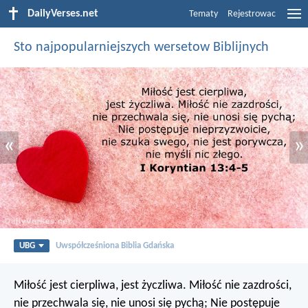
DailyVerses.net
Tematy
Rejestrowac
Sto najpopularniejszych wersetow Biblijnych
«
»
UBG
Uwspółcześniona Biblia Gdańska
Miłość jest cierpliwa, jest życzliwa. Miłość nie zazdrości,
nie przechwala się, nie unosi się pychą; Nie postępuje