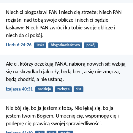
Niech ci błogosławi PAN i niech cię strzeże;
Niech PAN
rozjaśni nad tobą swoje oblicze i niech ci będzie
łaskawy;
Niech PAN zwróci ku tobie swoje oblicze i
niech da ci pokój.
Liczb 6:24-26
łaska
błogosławieństwo
pokój
Ale ci, którzy oczekują PANA,
nabiorą nowych sił;
wzbiją
się na skrzydłach jak orły,
będą biec, a się nie zmęczą,
będą chodzić, a nie ustaną.
Izajasza 40:31
nadzieja
zachęta
siła
Nie bój się, bo ja jestem z tobą.
Nie lękaj się, bo ja
jestem twoim Bogiem.
Umocnię cię, wspomogę cię
i
podeprę cię prawicą swojej sprawiedliwości.