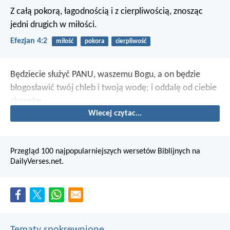
Z całą pokorą, łagodnością i z cierpliwością, znosząc
jedni drugich w miłości.
Efezjan 4:2
miłość
pokora
cierpliwość
Będziecie służyć PANU, waszemu Bogu, a on będzie
błogosławić twój chleb i twoją wodę; i oddalę od ciebie
chorobę.
Wiecej czytac...
Przegląd 100 najpopularniejszych wersetów Biblijnych na
DailyVerses.net.