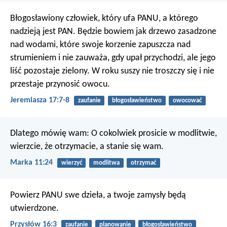
Błogosławiony człowiek, który ufa PANU,
a którego
nadzieją jest PAN.
Będzie bowiem jak drzewo zasadzone
nad wodami,
które swoje korzenie zapuszcza nad
strumieniem
i nie zauważa, gdy upał przychodzi,
ale jego
liść pozostaje zielony.
W roku suszy nie troszczy się
i nie
przestaje przynosić owocu.
Jeremiasza 17:7-8
zaufanie
błogosławieństwo
owocować
Dlatego mówię wam: O cokolwiek prosicie w modlitwie,
wierzcie, że otrzymacie, a stanie się wam.
Marka 11:24
wierzyć
modlitwa
otrzymać
Powierz PANU swe dzieła,
a twoje zamysły będą
utwierdzone.
Przysłów 16:3
zaufanie
planowanie
błogosławieństwo