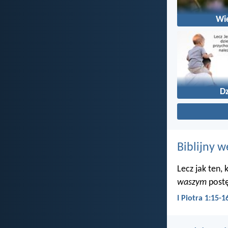
Wi
Dz
Biblijny w
Lecz jak ten,
waszym
postę
I Piotra 1:15-1