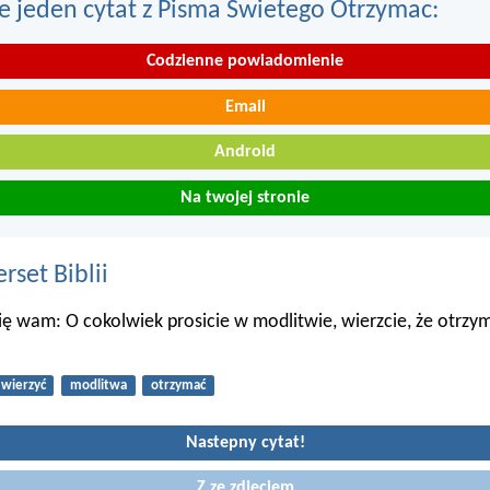
e jeden cytat z Pisma Swietego Otrzymac:
Codzienne powiadomienie
Email
Android
Na twojej stronie
set Biblii
 wam: O cokolwiek prosicie w modlitwie, wierzcie, że otrzym
wierzyć
modlitwa
otrzymać
Nastepny cytat!
Z ze zdjeciem