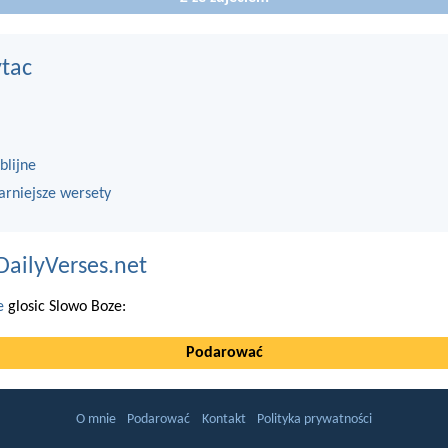
ytac
blijne
arniejsze wersety
DailyVerses.net
e
glosic Slowo Boze:
Podarować
O mnie
Podarować
Kontakt
Polityka prywatności