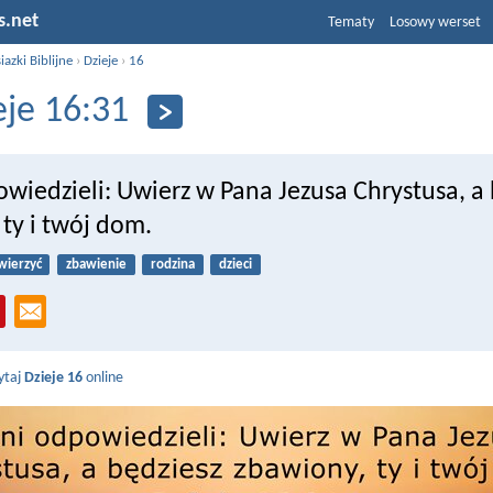
s.net
Tematy
Losowy werset
iazki Biblijne
›
Dzieje
›
16
eje 16:31
wiedzieli: Uwierz w Pana Jezusa Chrystusa, a
ty i twój dom.
wierzyć
zbawienie
rodzina
dzieci
ytaj
Dzieje 16
online