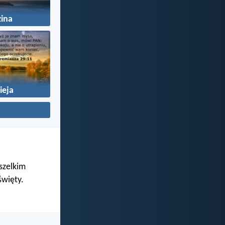
ina
ieja
wszelkim
święty.