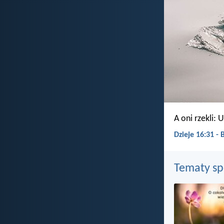
A oni rzekli:
Dzieje 16:31 -
Tematy s