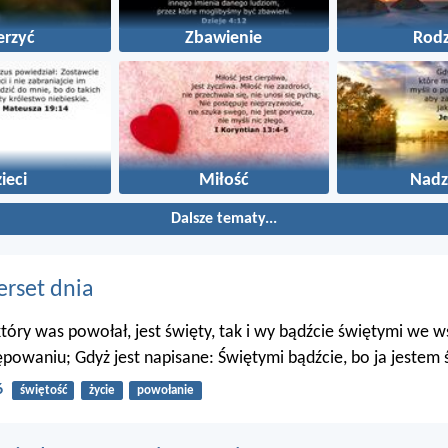
erzyć
Zbawienie
Rodz
ieci
Miłość
Nadz
Dalsze tematy...
erset dnia
 który was powołał, jest święty, tak i wy bądźcie świętymi we 
powaniu; Gdyż jest napisane: Świętymi bądźcie, bo ja jestem 
6
świętość
życie
powołanie