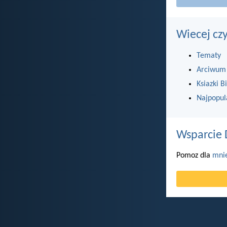
Wiecej cz
Tematy
Arciwum
Ksiazki Bi
Najpopul
Wsparcie 
Pomoz dla
mni