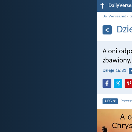
DailyVerse
DailyVerses.net
›
Ks
Dzi
A oni odpo
zbawiony, 
Dzieje 16:31
Przecz
UBG