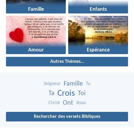
Famille
Enfants
Amour
Espérance
Autres Thèmes...
Famille
Seigneur
Tu
Crois
Ta
Toi
Ont
Christ
Jésus
Rechercher des versets Bibliques