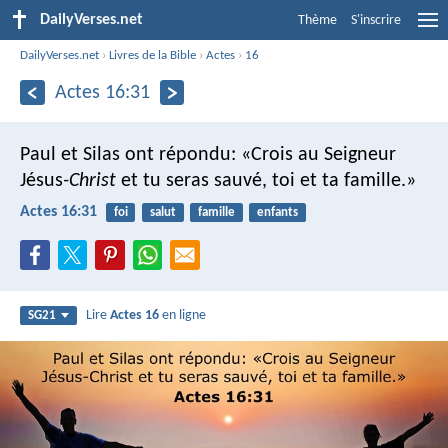
DailyVerses.net
Thème
S'inscrire
DailyVerses.net
›
Livres de la Bible
›
Actes
›
16
Actes 16:31
Paul et Silas ont répondu: «Crois au Seigneur
Jésus
-Christ
et tu seras sauvé, toi et ta famille.»
Actes 16:31
foi
salut
famille
enfants
Lire
Actes 16
en ligne
SG21