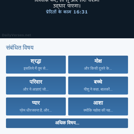
संबंधित विषय
श्रद्धा
मोक्ष
इसलिये मैं तुम से...
और किसी दूसरे के...
परिवार
बच्चे
और ये आज्ञाएं जो...
यीशु ने कहा, बालकों...
प्यार
आशा
प्रेम धीरजवन्त है, और...
क्योंकि यहोवा की यह...
अधिक विषय...