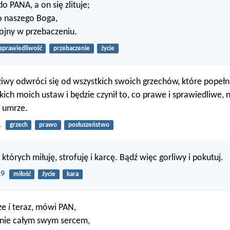
do PANA, a on się zlituje;
 naszego Boga,
hojny w przebaczeniu.
sprawiedliwość
przebaczenie
życie
dziwy odwróci się od wszystkich swoich grzechów, które popełni
tkich moich ustaw i będzie czynił to, co prawe i sprawiedliwe,
e umrze.
1
grzech
prawo
posłuszeństwo
 których miłuję, strofuję i karcę. Bądź więc gorliwy i pokutuj.
19
miłość
życie
kara
cze
i
teraz, mówi PAN,
nie całym swym sercem,