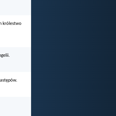
em królestwo
gelii.
zastępów.