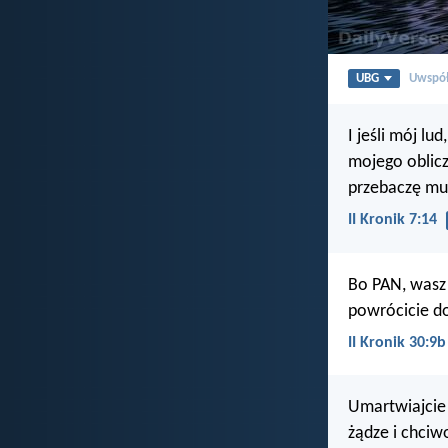
UBG
Uwspół
I jeśli mój lu
mojego oblicz
przebaczę mu 
II Kronik 7:14
Bo PAN, wasz 
powrócicie do
II Kronik 30:9b
Umartwiajcie 
żądze i chciw