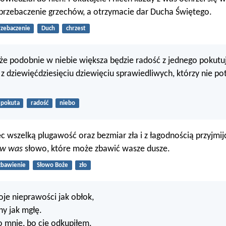
przebaczenie grzechów, a otrzymacie dar Ducha Świętego.
rzebaczenie
Duch
chrzest
e podobnie w niebie większa będzie radość z jednego pokutu
ż z dziewięćdziesięciu dziewięciu sprawiedliwych, którzy nie po
pokuta
radość
niebo
c wszelką plugawość oraz bezmiar zła i z łagodnością przyjmij
w was
słowo, które może zbawić wasze dusze.
zbawienie
Słowo Boże
zło
je nieprawości jak obłok,
hy jak mgłę.
 mnie, bo cię odkupiłem.