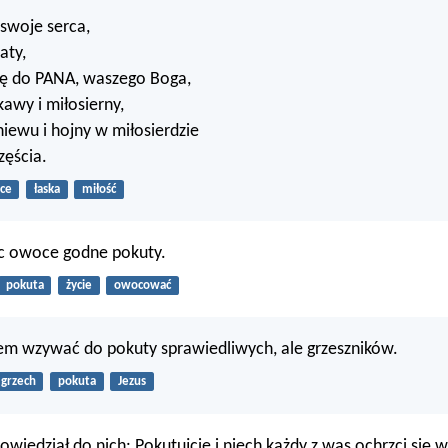
 swoje serca,
aty,
ię do PANA, waszego Boga,
kawy i miłosierny,
niewu i hojny w miłosierdzie
częścia.
ce
łaska
miłość
c owoce godne pokuty.
pokuta
życie
owocować
em wzywać do pokuty sprawiedliwych, ale grzeszników.
grzech
pokuta
Jezus
owiedział do nich: Pokutujcie i niech każdy z was ochrzci się w