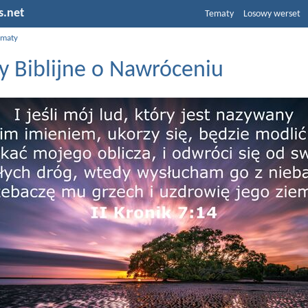
s.net
Tematy
Losowy werset
ematy
y Biblijne o Nawróceniu