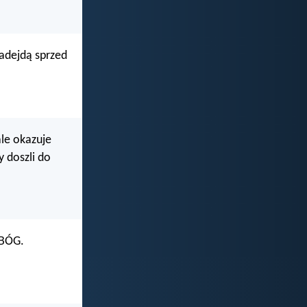
nadejdą sprzed
ale okazuje
y doszli do
 BÓG.