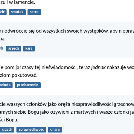
czu i w lamencie.
cić
smutek
serce
 i odwróćcie się od wszystkich swoich występków, aby niepra
bą.
0b
grzech
kara
 pomijał czasy tej nieświadomości, teraz
jednak
nakazuje ws
dziom pokutować.
pokuta
przebaczenie
cie waszych członków jako oręża niesprawiedliwości grzechowi
mych siebie Bogu jako ożywieni z martwych i wasze członki j
ści Bogu.
grzech
sprawiedliwość
ofiara