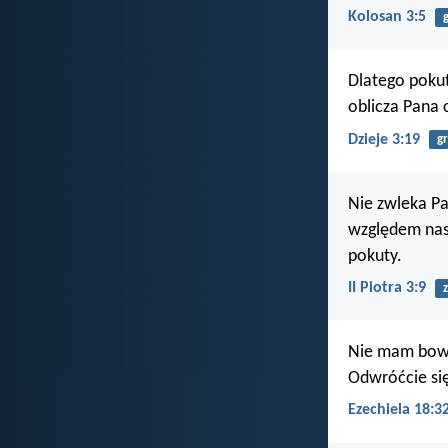
Kolosan 3:5
Dlatego pokut
oblicza Pana 
Dzieje 3:19
g
Nie zwleka P
względem nas 
pokuty.
II Piotra 3:9
Nie mam bowi
Odwróćcie się
Ezechiela 18:3