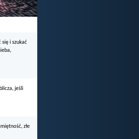
 się i szukać
ieba,
icza, jeśli
amiętność, złe