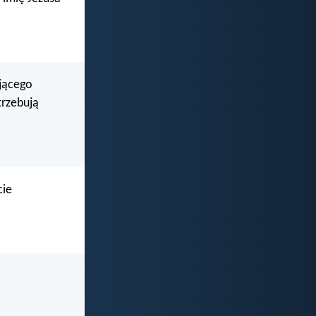
jącego
trzebują
cie