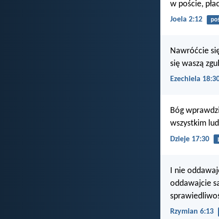
w poście, pła
Joela 2:12
poś
Nawróćcie się
się waszą zgu
Ezechiela 18:3
Bóg wprawdzie
wszystkim lu
Dzieje 17:30
I nie oddawaj
oddawajcie sa
sprawiedliwo
Rzymian 6:13