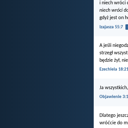
i niech wróci 
niech wróci
do
gdyż jest on 
Izajasza 55:7
A jeśli niego
strzegł wszys
będzie żył, ni
Ezechiela 18:2
Ja wszystkich,
Objawienie 3:
Dlatego jesz
wróćcie do m