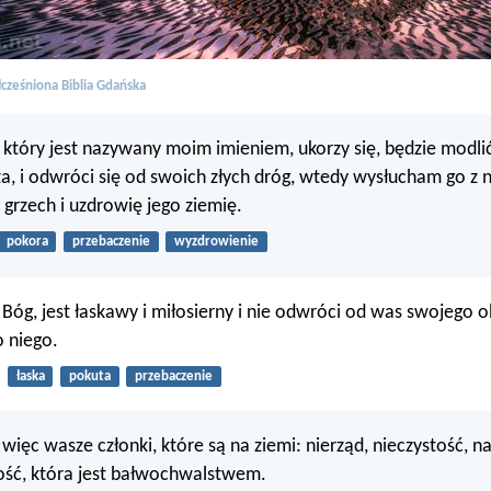
cześniona Biblia Gdańska
d, który jest nazywany moim imieniem, ukorzy się, będzie modlić
a, i odwróci się od swoich złych dróg, wtedy wysłucham go z n
grzech i uzdrowię jego ziemię.
pokora
przebaczenie
wyzdrowienie
Bóg, jest łaskawy i miłosierny i nie odwróci od was swojego obl
 niego.
łaska
pokuta
przebaczenie
więc wasze członki, które są na ziemi: nierząd, nieczystość, n
ość, która jest bałwochwalstwem.