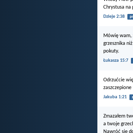
Chrystusa na 
Dzieje 2:38
p
Mówię wam, ż
grzesznika ni
pokuty.
Łukasza 15:7
Odrzućcie wię
zaszczepione
Jakuba 1:21
Zmazałem two
a twoje grzec
Nawróć się do