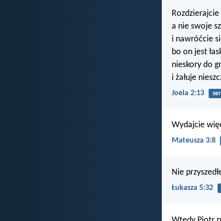
Rozdzierajcie
a nie swoje sz
i nawróćcie s
bo on jest łas
nieskory do g
i żałuje niesz
Joela 2:13
ser
Wydajcie wię
Mateusza 3:8
Nie przyszedł
Łukasza 5:32
Wtedy Piotr p