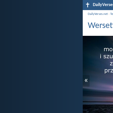
DailyVerse
DailyVerses.net
›
T
Werset
«