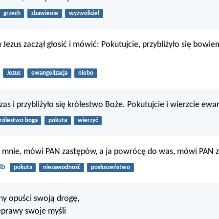
grzech
zbawienie
wyzwoliciel
 Jezus zaczął głosić i mówić: Pokutujcie, przybliżyło się bowi
Jezus
ewangelizacja
niebo
zas i przybliżyło się królestwo Boże. Pokutujcie i wierzcie ewan
rólestwo boga
pokuta
wierzyć
 mnie, mówi PAN zastępów, a ja powrócę do was, mówi PAN 
3b
pokuta
niezawodność
posłuszeństwo
ny opuści swoją drogę,
eprawy swoje myśli