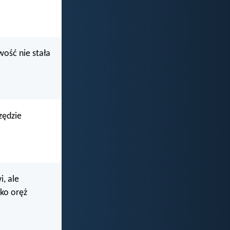
wość nie stała
zędzie
, ale
ako oręż