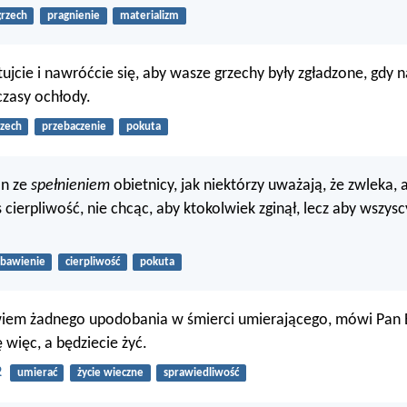
grzech
pragnienie
materializm
ujcie i nawróćcie się, aby wasze grzechy były zgładzone, gdy 
czasy ochłody.
rzech
przebaczenie
pokuta
an ze
spełnieniem
obietnicy, jak niektórzy uważają, że zwleka, 
cierpliwość, nie chcąc, aby ktokolwiek zginął, lecz aby wszysc
zbawienie
cierpliwość
pokuta
em żadnego upodobania w śmierci umierającego, mówi Pan
 więc, a będziecie żyć.
2
umierać
życie wieczne
sprawiedliwość