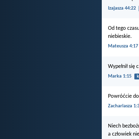
Izajasza 44:22
Od tego czasu
niebieskie.
Mateusza 4:17
Wypełnił się c
Marka 1:15
k
Powróćcie do
Zachariasza 1:
Niech bezboż
a człowiek ni