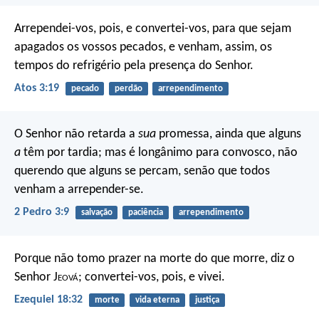
Arrependei-vos, pois, e convertei-vos, para que sejam
apagados os vossos pecados, e venham, assim, os
tempos do refrigério pela presença do Senhor.
Atos 3:19
pecado
perdão
arrependimento
O Senhor não retarda a
sua
promessa, ainda que alguns
a
têm por tardia; mas é longânimo para convosco, não
querendo que alguns se percam, senão que todos
venham a arrepender-se.
2 Pedro 3:9
salvação
paciência
arrependimento
Porque não tomo prazer na morte do que morre, diz o
Senhor J
eová
; convertei-vos, pois, e vivei.
Ezequiel 18:32
morte
vida eterna
justiça