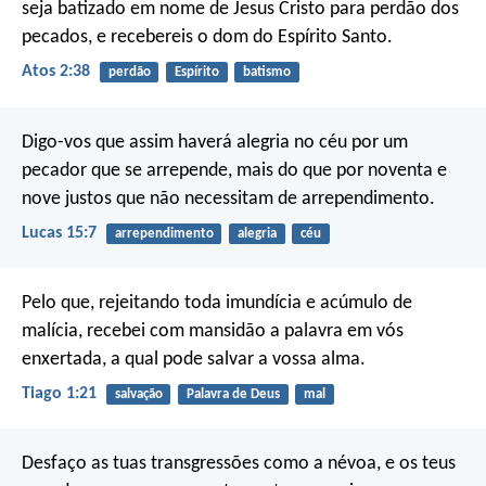
seja batizado em nome de Jesus Cristo para perdão dos
pecados, e recebereis o dom do Espírito Santo.
Atos 2:38
perdão
Espírito
batismo
Digo-vos que assim haverá alegria no céu por um
pecador que se arrepende, mais do que por noventa e
nove justos que não necessitam de arrependimento.
Lucas 15:7
arrependimento
alegria
céu
Pelo que, rejeitando toda imundícia e acúmulo de
malícia, recebei com mansidão a palavra em vós
enxertada, a qual pode salvar a vossa alma.
Tiago 1:21
salvação
Palavra de Deus
mal
Desfaço as tuas transgressões como a névoa,
e os teus