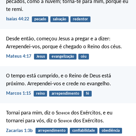
pecados, como a nuvem;
torna-te para mim,
porque eu
te remi.
Isaías 44:22
pecado
salvação
redentor
Desde então, começou Jesus a pregar e a dizer:
Arrependei-vos, porque é chegado o Reino dos céus.
Mateus 4:17
Jesus
evangelização
céu
O tempo está cumprido, e o Reino de Deus está
próximo. Arrependei-vos e crede no evangelho.
Marcos 1:15
reino
arrependimento
fé
Tornai para mim, diz o S
enhor
dos Exércitos, e eu
tornarei para vós, diz o S
enhor
dos Exércitos.
Zacarias 1:3b
arrependimento
confiabilidade
obediência