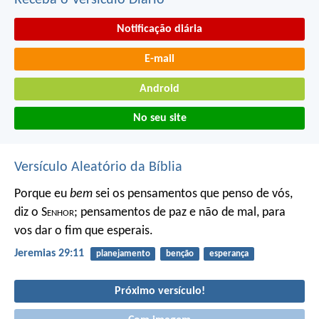
Receba o Versículo Diário
Notificação diária
E-mail
Android
No seu site
Versículo Aleatório da Bíblia
Porque eu
bem
sei os pensamentos que penso de vós,
diz o S
enhor
; pensamentos de paz e não de mal, para
vos dar o fim que esperais.
Jeremias 29:11
planejamento
benção
esperança
Próximo versículo!