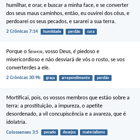
humilhar, e orar, e buscar a minha face, e se converter
dos seus maus caminhos, então, eu ouvirei dos céus, e
perdoarei os seus pecados, e sararei a sua terra.
2 Crônicas 7:14
humildade
perdão
cura
Porque o S
enhor
, vosso Deus,
é
piedoso e
misericordioso e não desviará de vós o rosto, se vos
converterdes a ele.
2 Crônicas 30:9b
graça
arrependimento
perdão
Mortificai, pois, os vossos membros que estão sobre a
terra: a prostituição, a impureza, o apetite
desordenado, a vil concupiscência e a avareza, que é
idolatria.
Colossenses 3:5
pecado
desejos
materialismo