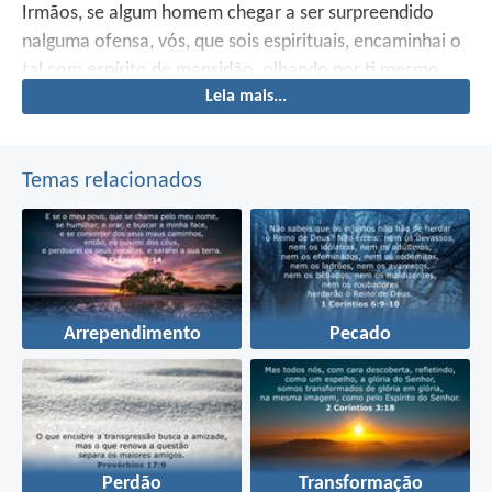
Irmãos, se algum homem chegar a ser surpreendido
nalguma ofensa, vós, que sois espirituais, encaminhai o
tal com espírito de mansidão, olhando por ti mesmo,
Leia mais...
para que não sejas também tentado.
Temas relacionados
Arrependimento
Pecado
Perdão
Transformação