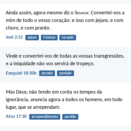
Ainda assim, agora mesmo diz o S
enhor
:
Convertei-vos a
mim de todo o vosso coração;
e isso com jejuns, e com
choro, e com pranto.
Joel 2:12
jejum
tristeza
coração
Vinde e convertei-vos de todas as vossas transgressões,
e a iniquidade não vos servirá de tropeço.
Ezequiel 18:30b
pecado
punição
Mas Deus, não tendo em conta os tempos da
ignorância, anuncia agora a todos os homens, em todo
lugar, que se arrependam.
Atos 17:30
arrependimento
perdão