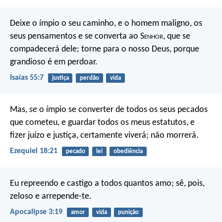
Deixe o ímpio o seu caminho,
e o homem maligno, os
seus pensamentos
e se converta ao S
enhor
, que se
compadecerá dele;
torne para o nosso Deus, porque
grandioso é em perdoar.
Isaías 55:7
justiça
perdão
vida
Mas,
se
o ímpio se converter de todos os seus pecados
que cometeu, e guardar todos os meus estatutos, e
fizer juízo e justiça, certamente viverá; não morrerá.
Ezequiel 18:21
pecado
lei
obediência
Eu repreendo e castigo a todos quantos amo; sê, pois,
zeloso e arrepende-te.
Apocalipse 3:19
amor
vida
punição