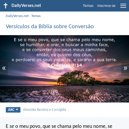
DailyVerses.net
Temas
Inscreva-se
DailyVerses.net
›
Temas
Versículos da Bíblia sobre Conversão
«
»
ARC
Almeida Revista e Corrigida
E
se
o meu povo, que se chama pelo meu nome, se