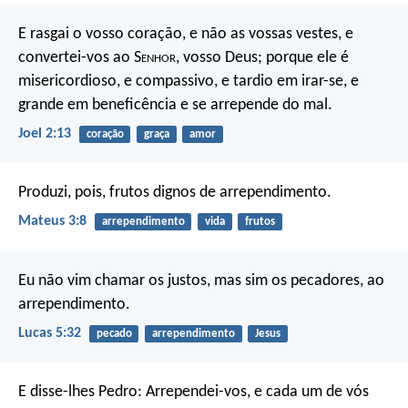
E rasgai o vosso coração,
e não as vossas vestes,
e
convertei-vos ao S
enhor
, vosso Deus;
porque ele é
misericordioso, e compassivo,
e tardio em irar-se, e
grande em beneficência
e se arrepende do mal.
Joel 2:13
coração
graça
amor
Produzi, pois, frutos dignos de arrependimento.
Mateus 3:8
arrependimento
vida
frutos
Eu não vim chamar os justos, mas sim os pecadores, ao
arrependimento.
Lucas 5:32
pecado
arrependimento
Jesus
E disse-lhes Pedro: Arrependei-vos, e cada um de vós