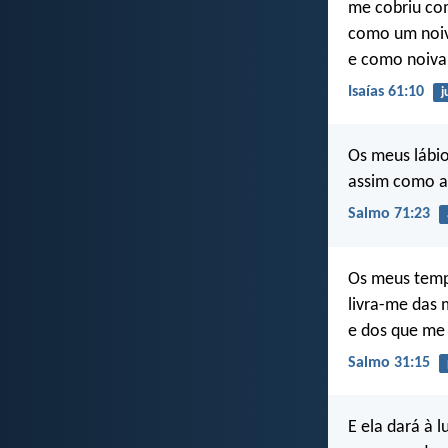
me cobriu com
como um noiv
e como noiva 
Isaías 61:10
j
Os meus lábio
assim como a
Salmo 71:23
Os meus tem
livra-me das
e dos que me
Salmo 31:15
E ela dará à l