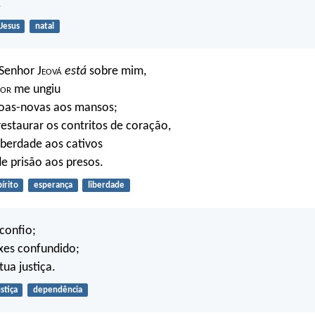
.
Jesus
natal
 Senhor J
eová
está
sobre mim,
hor
me ungiu
boas-novas aos mansos;
estaurar os contritos de coração,
iberdade aos cativos
de prisão aos presos.
írito
esperança
liberdade
 confio;
xes confundido;
tua justiça.
ustiça
dependência