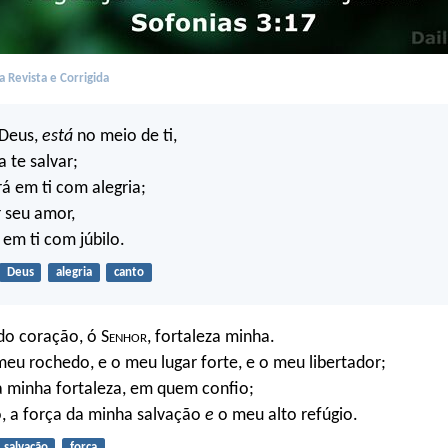
 Revista e Corrigida
 Deus,
está
no meio de ti,
 te salvar;
rá em ti com alegria;
r seu amor,
 em ti com júbilo.
Deus
alegria
canto
do coração, ó S
enhor
, fortaleza minha.
eu rochedo, e o meu lugar forte, e o meu libertador;
a minha fortaleza, em quem confio;
, a força da minha salvação
e
o meu alto refúgio.
salvação
força