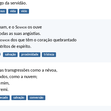
go da servidão.
esus
vida
vício
am, e o S
enhor
os ouve
todas as suas angústias.
S
enhor
dos que têm o coração quebrantado
tritos de espírito.
8
salvação
proximidade
tristeza
uas transgressões como a névoa,
cados, como a nuvem;
 mim,
remi.
ecado
salvação
conversão