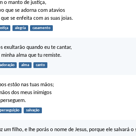
 o manto de justiça,
o que se adorna com atavios
que se enfeita com as suas joias.
ustiça
alegria
casamento
s exultarão quando eu te cantar,
 minha alma que tu remiste.
adoração
alma
canto
pos
estão
nas tuas mãos;
 mãos dos meus inimigos
 perseguem.
perseguição
salvação
uz
um
filho, e lhe porás o nome de Jesus, porque ele salvará o