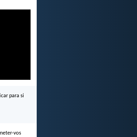
car para si
 meter-vos