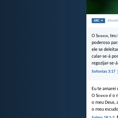
ARC
Almeida
O S
enhor
, teu
poderoso para
ele se deleita
calar-se-á po
regozijar-se-á
Sofonias 3:17
Eu te amarei 
O S
enhor
é
o m
o meu Deus, 
o meu escudo
Salmo 18:1-2