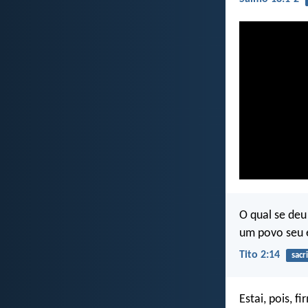
O qual se deu
um povo seu e
Tito 2:14
sacri
Estai, pois, 