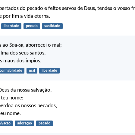
ibertados do pecado e feitos servos de Deus, tendes o vosso f
e por fim a vida eterna.
liberdade
pecado
santidade
s ao S
enhor
, aborrecei o mal;
alma dos seus santos,
das mãos dos ímpios.
confiabilidade
mal
liberdade
Deus da nossa salvação,
o teu nome;
 perdoa os nossos pecados,
teu nome.
alvação
adoração
pecado