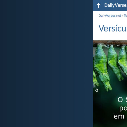
DailyVerse
DailyVerses.net
›
T
Versícu
«