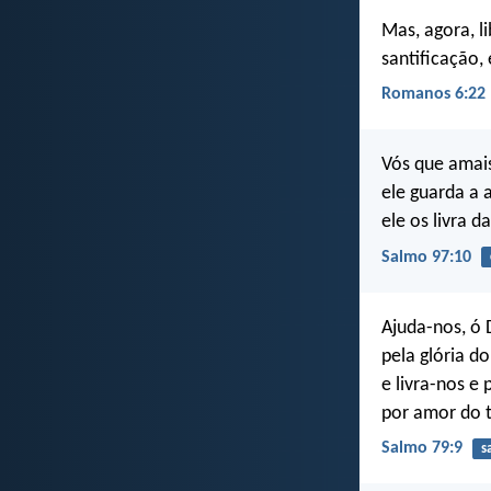
Mas, agora, l
santificação, 
Romanos 6:22
Vós que amai
ele guarda a 
ele os livra 
Salmo 97:10
Ajuda-nos, ó 
pela glória d
e livra-nos e
por amor do 
Salmo 79:9
s