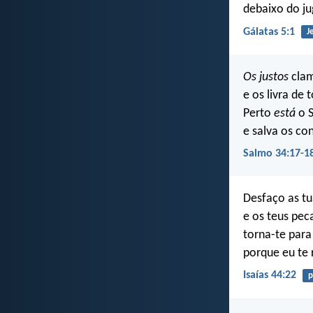
debaixo do ju
Gálatas 5:1
J
Os justos
clam
e os livra de 
Perto
está
o 
e salva os con
Salmo 34:17-1
Desfaço as t
e os teus pe
torna-te para
porque eu te 
Isaías 44:22
p