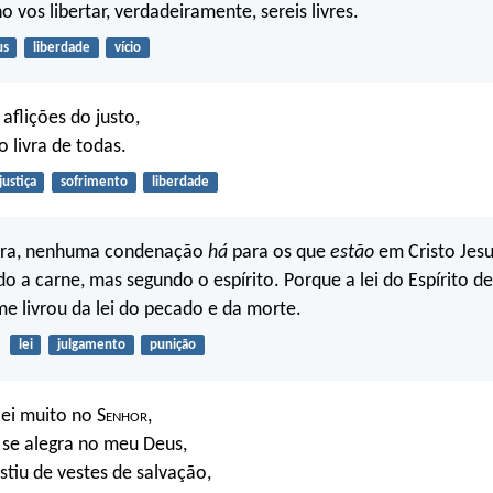
lho vos libertar, verdadeiramente, sereis livres.
us
liberdade
vício
 aflições do justo,
o livra de todas.
justiça
sofrimento
liberdade
ora, nenhuma condenação
há
para os que
estão
em Cristo Jesu
 a carne, mas segundo o espírito. Porque a lei do Espírito de
 me livrou da lei do pecado e da morte.
lei
julgamento
punição
ei muito no S
enhor
,
 se alegra no meu Deus,
tiu de vestes de salvação,