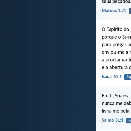
seus pecados
Mateus 1:21
O Espírito do
porque o S
en
para pregar 
enviou-me a r
a proclamar l
e a abertura 
Isaías 61:1
Esp
Em ti, S
enhor
,
nunca me dei
livra-me pela 
Salmo 31:1
j