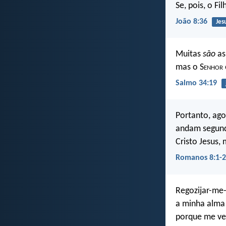
Se, pois, o Fi
João 8:36
Jes
Muitas
são
as
mas o S
enhor
Salmo 34:19
Portanto, ag
andam segundo
Cristo Jesus,
Romanos 8:1-2
Regozijar-me-
a minha alma
porque me ves