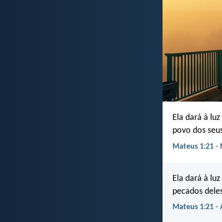
Ela dará à lu
povo dos seu
Mateus 1:21 - 
Ela dará à lu
pecados dele
Mateus 1:21 -