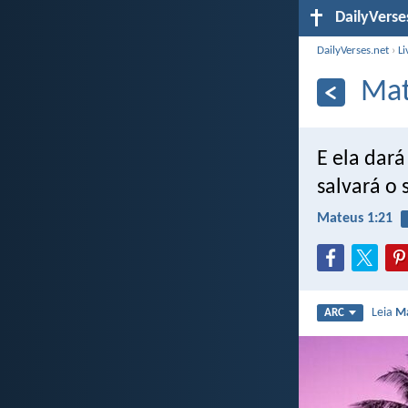
DailyVerse
DailyVerses.net
›
Li
Mat
E ela dará
salvará o
Mateus 1:21
Leia
Ma
ARC