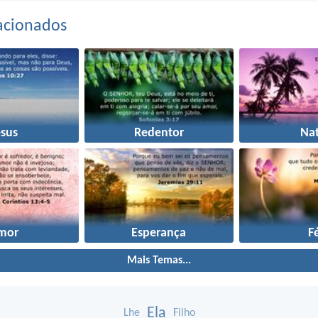
acionados
esus
Redentor
Nat
mor
Esperança
F
Mais Temas...
Ela
Lhe
Filho