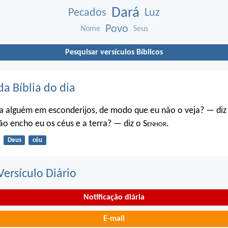
Dará
Pecados
Luz
Povo
Nome
Seus
Pesquisar versículos Bíblicos
da Bíblia do dia
a alguém em esconderijos, de modo que eu não o veja? — diz
o encho eu os céus e a terra? — diz o S
enhor
.
Deus
céu
ersículo Diário
Notificação diária
E-mail