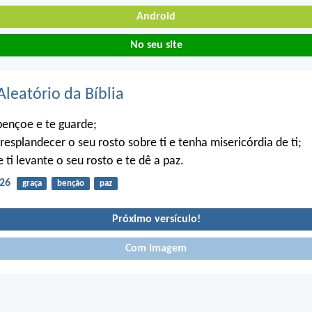
Android
No seu site
Aleatório da Bíblia
bençoe e te guarde;
resplandecer o seu rosto sobre ti e tenha misericórdia de ti;
 ti levante o seu rosto e te dê a paz.
26
graça
benção
paz
Próximo versículo!
Com imagem