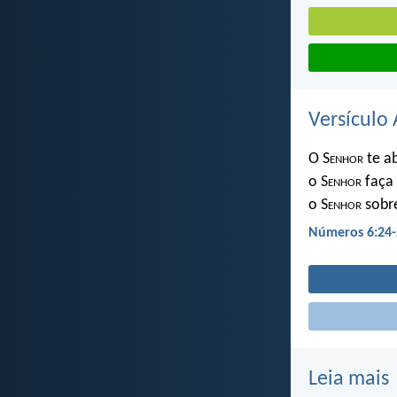
Versículo 
O S
enhor
te a
o S
enhor
faça 
o S
enhor
sobre
Números 6:24-
Leia mais