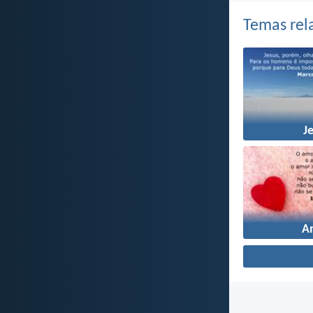
Temas rel
J
A