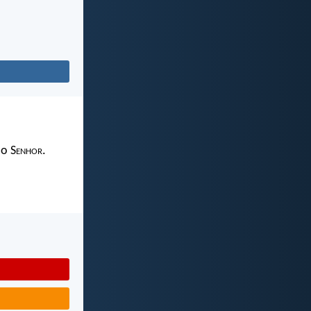
 o S
enhor
.