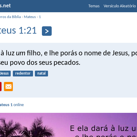
s.net
Temas
Versículo Aleatório
vros da Bíblia
›
Mateus
›
1
eus 1:21
 à luz
um
filho, e lhe porás o nome de Jesus, p
 seu povo dos seus pecados.
Jesus
redentor
natal
teus 1
online