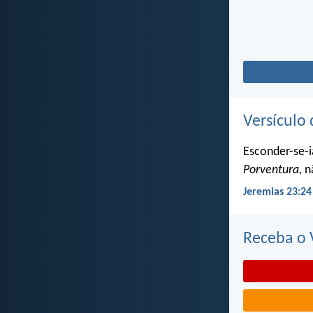
Versículo 
Esconder-se-i
Porventura,
nã
Jeremias 23:24
Receba o V