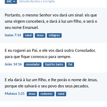
ARC
Almeida Revista e Corrigida
Portanto, o mesmo Senhor vos dará um sinal: eis que
uma virgem conceberá, e dará à luz
um
filho, e será o
seu nome Emanuel.
Isaías 7:14
natal
Jesus
milagres
E eu rogarei ao Pai, e ele vos dará outro Consolador,
para que fique convosco para sempre.
João 14:16
consolador
Espírito Santo
Pai
E ela dará à luz
um
filho, e lhe porás o nome de Jesus,
porque ele salvará o seu povo dos seus pecados.
Mateus 1:21
Jesus
redentor
natal