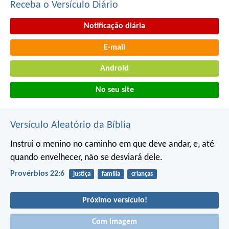
Receba o Versículo Diário
Notificação diária
E-mail
Android
No seu site
Versículo Aleatório da Bíblia
Instrui o menino no caminho em que deve andar,
e, até
quando envelhecer, não se desviará dele.
Provérbios 22:6
justiça
família
crianças
Próximo versículo!
Com imagem