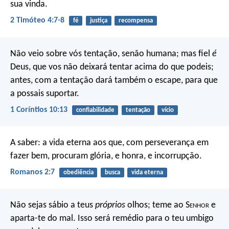
sua vinda.
2 Timóteo 4:7-8
fé
justiça
recompensa
Não veio sobre vós tentação, senão humana; mas fiel
é
Deus, que vos não deixará tentar acima do que podeis;
antes, com a tentação dará também o escape, para que
a possais suportar.
1 Coríntios 10:13
confiabilidade
tentação
vício
A saber: a vida eterna aos que, com perseverança em
fazer bem, procuram glória, e honra, e incorrupção.
Romanos 2:7
obediência
busca
vida eterna
Não sejas sábio a teus
próprios
olhos;
teme ao S
enhor
e
aparta-te do mal.
Isso será remédio para o teu umbigo