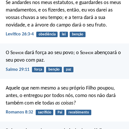
Se andardes nos meus estatutos, e guardardes os meus
mandamentos, e os fizerdes, então, eu vos darei as
vossas chuvas a seu tempo; e a terra dará a sua
novidade, e a árvore do campo dará o seu fruto.
Levítico 26:3-4
obediência
lei
benção
O S
enhor
dará força ao seu povo;
o S
enhor
abençoará o
seu povo com paz.
Salmo 29:11
força
benção
paz
Aquele que nem mesmo a seu próprio Filho poupou,
antes, o entregou por todos nós, como nos não dará
também com ele todas
as coisas?
Romanos 8:32
sacrifício
Pai
recebimento