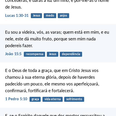
conceberás, e darás à luz um filho, e pôr-lhe-ás o nome
de Jesus.
Lucas 1:30-31
Jesus
medo
anjos
Eu sou a videira, vós, as varas; quem está em mim, e eu
nele, este dá muito fruto, porque sem mim nada
podereis fazer.
João 15:5
recompensa
Jesus
dependência
E o Deus de toda a graça, que em Cristo Jesus vos
chamou à sua eterna glória, depois de haverdes
padecido um pouco, ele mesmo vos aperfeiçoará,
confirmará, fortificará e fortalecerá.
1 Pedro 5:10
graça
vida eterna
sofrimento