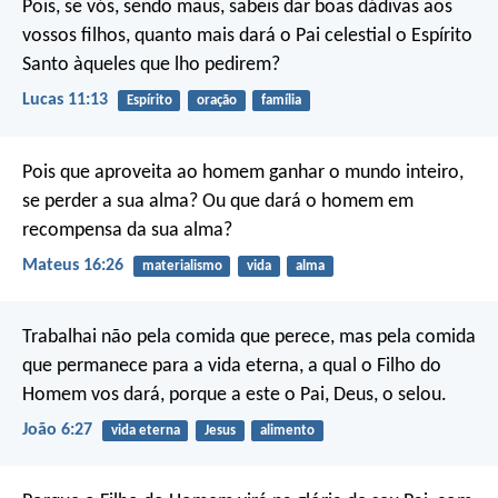
Pois, se vós, sendo maus, sabeis dar boas dádivas aos
vossos filhos, quanto mais dará o Pai celestial o Espírito
Santo àqueles que lho pedirem?
Lucas 11:13
Espírito
oração
família
Pois que aproveita ao homem ganhar o mundo inteiro,
se perder a sua alma? Ou que dará o homem em
recompensa da sua alma?
Mateus 16:26
materialismo
vida
alma
Trabalhai não pela comida que perece, mas pela comida
que permanece para a vida eterna, a qual o Filho do
Homem vos dará, porque a este o Pai, Deus, o selou.
João 6:27
vida eterna
Jesus
alimento