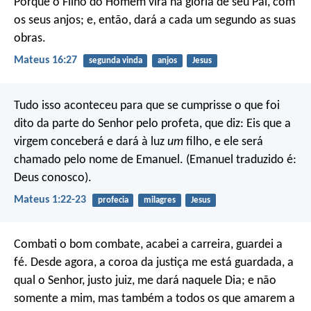
Porque o Filho do Homem virá na glória de seu Pai, com
os seus anjos; e, então, dará a cada um segundo as suas
obras.
Mateus 16:27
segunda vinda
anjos
Jesus
Tudo isso aconteceu para que se cumprisse o que foi
dito da parte do Senhor pelo profeta, que diz: Eis que a
virgem conceberá e dará à luz
um
filho, e ele será
chamado pelo nome de Emanuel. (Emanuel traduzido é:
Deus conosco).
Mateus 1:22-23
profecia
milagres
Jesus
Combati o bom combate, acabei a carreira, guardei a
fé. Desde agora, a coroa da justiça me está guardada, a
qual o Senhor, justo juiz, me dará naquele Dia; e não
somente a mim, mas também a todos os que amarem a