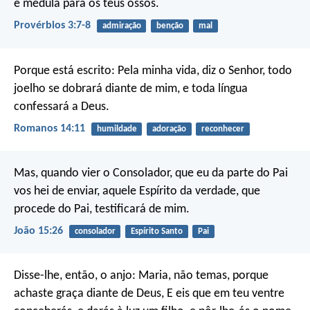
e medula para os teus ossos.
Provérbios 3:7-8
admiração
benção
mal
Porque está escrito: Pela minha vida, diz o Senhor, todo
joelho se dobrará diante de mim, e toda língua
confessará a Deus.
Romanos 14:11
humildade
adoração
reconhecer
Mas, quando vier o Consolador, que eu da parte do Pai
vos hei de enviar, aquele Espírito da verdade, que
procede do Pai, testificará de mim.
João 15:26
consolador
Espírito Santo
Pai
Disse-lhe, então, o anjo: Maria, não temas, porque
achaste graça diante de Deus, E eis que em teu ventre