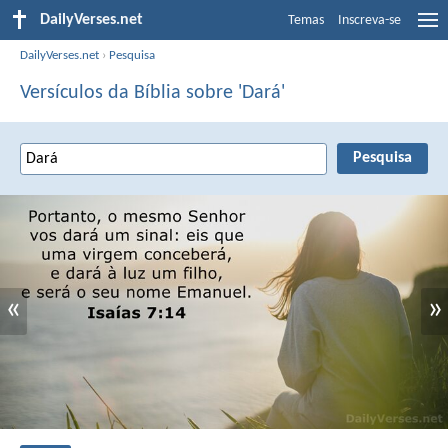
DailyVerses.net
Temas
Inscreva-se
DailyVerses.net
›
Pesquisa
Versículos da Bíblia sobre 'Dará'
«
»