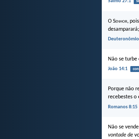
Salmo 27:1
s
O S
enhor
, poi
desamparará;
Deuteronômio
Não se turbe
João 14:1
con
Porque não re
recebestes o 
Romanos 8:15
Não se vendem
vontade de
vo