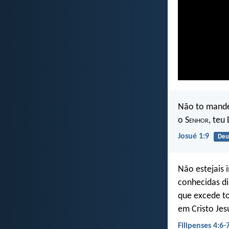
Não to mande
o S
enhor
, teu
Josué 1:9
Deu
Não estejais 
conhecidas di
que excede t
em Cristo Jes
Filipenses 4:6-