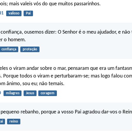
ois; mais valeis vós do que muitos passarinhos.
31
valioso
Pai
 confiança, ousemos dizer: O Senhor é o meu ajudador, e não
er o homem.
confiança
proteção
eles o viram andar sobre o mar, pensaram que era um fantas
s. Porque todos o viram e perturbaram-se; mas logo falou com 
om ânimo, sou eu; não temais.
0
milagres
Jesus
coragem
 pequeno rebanho, porque a vosso Pai agradou dar-vos o Rein
ai
reino