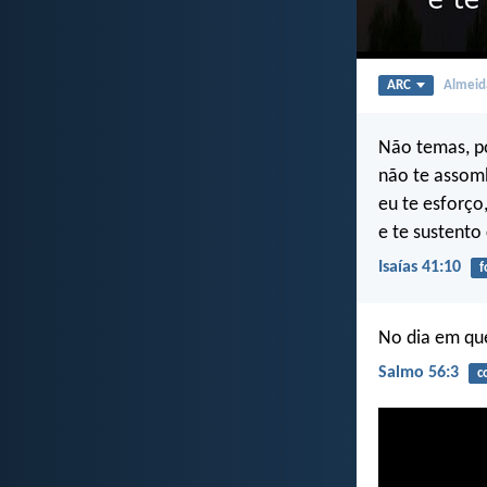
ARC
Almeida
Não temas, p
não te assomb
eu te esforço,
e te sustento
Isaías 41:10
f
No dia em que
Salmo 56:3
c