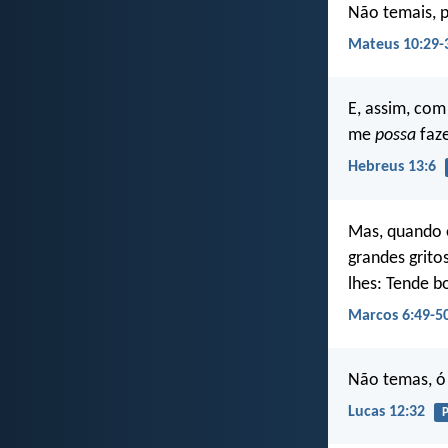
Não temais, p
Mateus 10:29-
E, assim, com
me
possa
faz
Hebreus 13:6
Mas, quando 
grandes grito
lhes: Tende b
Marcos 6:49-5
Não temas, ó
Lucas 12:32
P