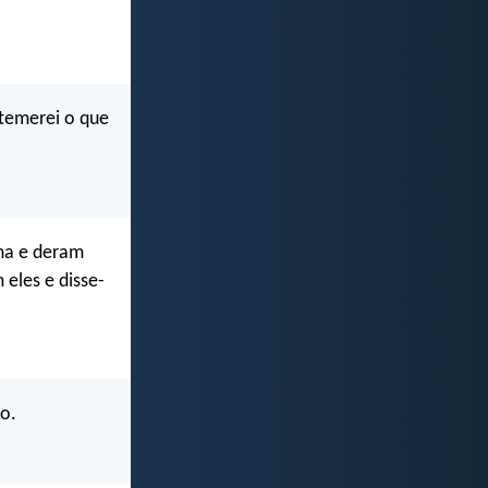
 temerei o que
ma e deram
eles e disse-
o.