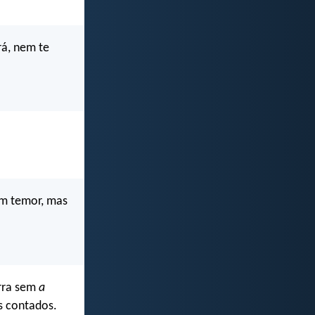
rá, nem te
m temor, mas
erra sem
a
s contados.