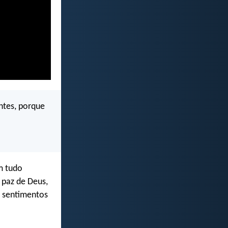
ntes, porque
m tudo
 paz de Deus,
s sentimentos