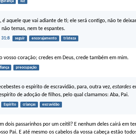
egurança
luz
s,
é
aquele que vai adiante de ti; ele será contigo, não te deixa
 não temas, nem te espantes.
 31:8
seguir
encorajamento
tristeza
 o vosso coração; credes em Deus, crede também em mim.
fiança
preocupação
cebestes o espírito de escravidão, para, outra vez,
estardes
e
espírito de adoção de filhos, pelo qual clamamos: Aba, Pai.
Espírito
crianças
escravidão
 dois passarinhos por um ceitil? E nenhum deles cairá em t
sso Pai. E até mesmo os cabelos da vossa cabeça estão todo