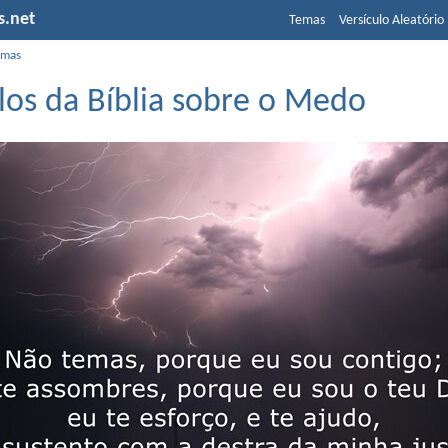
s.net
Temas
Versículo Aleatório
emas
los da Bíblia sobre o Medo