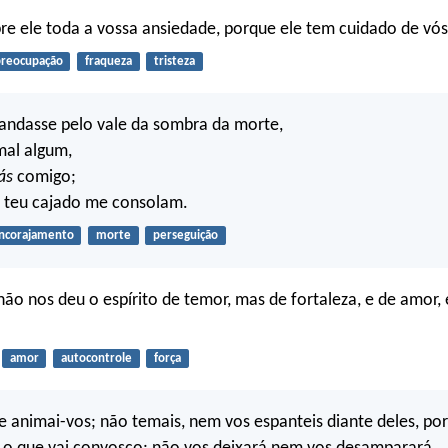
e ele toda a vossa ansiedade, porque ele tem cuidado de vós
reocupação
fraqueza
tristeza
andasse pelo vale da sombra da morte,
mal algum,
ás
comigo;
o teu cajado me consolam.
ncorajamento
morte
perseguição
ão nos deu o espírito de temor, mas de fortaleza, e de amor, 
amor
autocontrole
força
 e animai-vos; não temais, nem vos espanteis diante deles, po