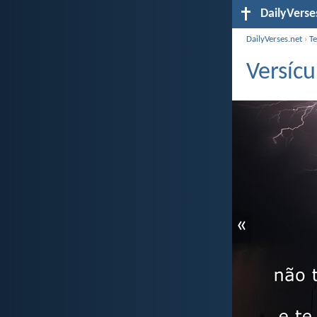
DailyVerse
DailyVerses.net
›
T
Versícu
«