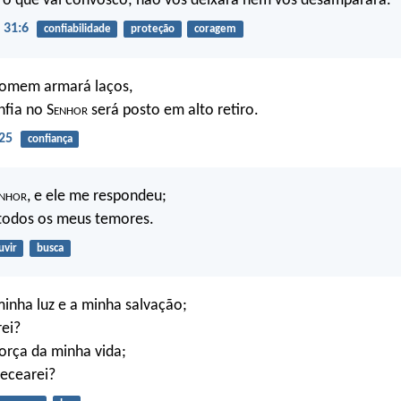
 o que vai convosco; não vos deixará nem vos desamparará.
 31:6
confiabilidade
proteção
coragem
homem armará laços,
fia no S
enhor
será posto em alto retiro.
25
confiança
nhor
, e ele me respondeu;
 todos os meus temores.
uvir
busca
inha luz e a minha salvação;
ei?
orça da minha vida;
ecearei?