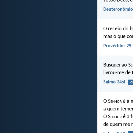
vosso Deus, é
Deuteronômio
O receio do 
mas o que con
Provérbios 29:
Busquei ao S
e
livrou-me de
Salmo 34:4
o
O S
enhor
é
a m
a quem temer
O S
enhor
é a f
de quem me r