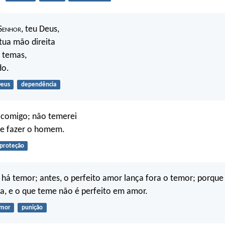
S
enhor
, teu Deus,
tua mão direita
o temas,
do.
eus
dependência
comigo; não temerei
e fazer o homem.
proteção
há temor; antes, o perfeito amor lança fora o temor; porqu
a, e o que teme não é perfeito em amor.
mor
punição