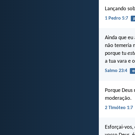
Lançando sobr
1 Pedro 5:7
p
Ainda que eu 
não temeria 
porque tu
est
a tua vara e 
Salmo 23:4
e
Porque Deus n
moderação.
2 Timóteo 1:7
Esforçai-vos,