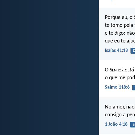
Porque eu, o 
te tomo pela 
e te digo: nã
que eu te aju
Isaías 41:13
D
O S
enhor
está
o que me pod
Salmo 118:6
No amor, não 
consigo a pen
1 João 4:18
a