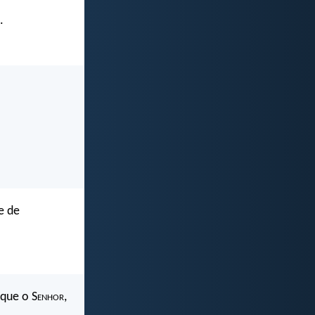
.
e de
rque o S
enhor
,