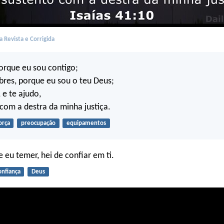
 Revista e Corrigida
orque eu sou contigo;
res, porque eu sou o teu Deus;
 e te ajudo,
 com a destra da minha justiça.
orça
preocupação
equipamentos
 eu temer, hei de confiar em ti.
onfiança
Deus