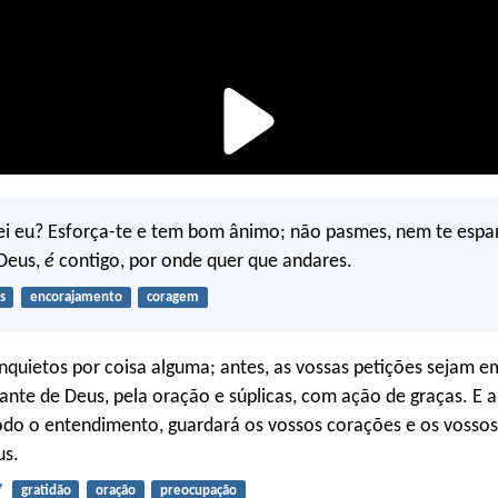
i eu? Esforça-te e tem bom ânimo; não pasmes, nem te espa
 Deus,
é
contigo, por onde quer que andares.
s
encorajamento
coragem
inquietos por coisa alguma; antes, as vossas petições sejam e
ante de Deus, pela oração e súplicas, com ação de graças. E a
odo o entendimento, guardará os vossos corações e os vosso
us.
7
gratidão
oração
preocupação