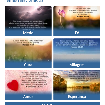
Temas relacionados
Medo
Fé
Cura
Milagres
Amor
Esperança