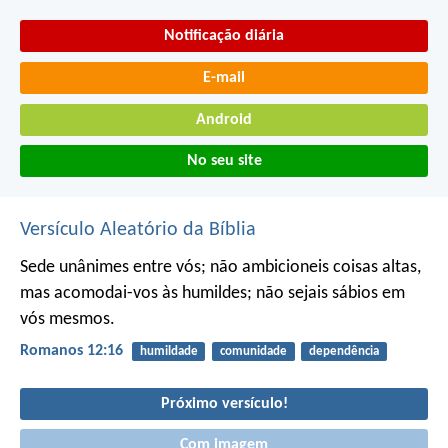
Notificação diária
E-mail
Android
No seu site
Versículo Aleatório da Bíblia
Sede unânimes entre vós; não ambicioneis coisas altas,
mas acomodai-vos às humildes; não sejais sábios em
vós mesmos.
Romanos 12:16
humildade
comunidade
dependência
Próximo versículo!
Com imagem