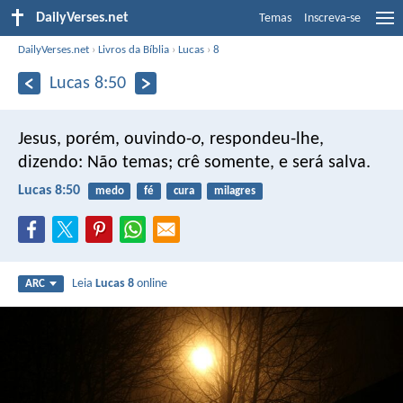
DailyVerses.net
Temas
Inscreva-se
DailyVerses.net
›
Livros da Bíblia
›
Lucas
›
8
Lucas 8:50
Jesus, porém, ouvindo-
o,
respondeu-lhe,
dizendo: Não temas; crê somente, e será salva.
Lucas 8:50
medo
fé
cura
milagres
Leia
Lucas 8
online
ARC