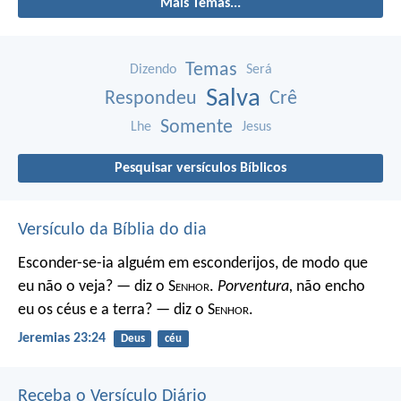
Mais Temas...
Temas
Dizendo
Será
Salva
Respondeu
Crê
Somente
Lhe
Jesus
Pesquisar versículos Bíblicos
Versículo da Bíblia do dia
Esconder-se-ia alguém em esconderijos, de modo que
eu não o veja? — diz o S
enhor
.
Porventura,
não encho
eu os céus e a terra? — diz o S
enhor
.
Jeremias 23:24
Deus
céu
Receba o Versículo Diário