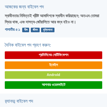
আজকের জন্য বাইবেল পদ
স্বাধীনতার নিমিত্তই খ্রীষ্ট আমাদিগকে স্বাধীন করিয়াছেন; অতএব তোমরা
স্থির থাক, এবং দাসত্ব-জোঁয়ালিতে আর বদ্ধ হইও না।
গালাতীয় ৫:১
যীশু
জীবন
মুক্তিদাতা
দৈনিক বাইবেল পদ গ্রহণ করুন:
প্রতিদিনের নোটিফিকেশন
ইমেইল
Android
আপনার ওয়েবসাইটে
র‌্যানড্ম বাইবেল পদ