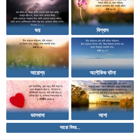
ভয়
বিশ্বাস
আরোগ্য
অলৌকিক ঘটনা
ভালবাসা
আশা
আরো বিষয়...