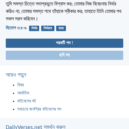
তুমি সমস্ত চিত্তে সদাপ্রভুতে বিশ্বাস কর;
তোমার নিজ বিবেচনায় নির্ভর
করিও না;
তোমার সমস্ত পথে তাঁহাকে স্বীকার কর;
তাহাতে তিনি তোমার পথ
সকল সরল করিবেন।
হিতোপ ৩:৫-৬
নির্ভর
নির্ভরতা
হৃদয়
পরবর্তী পদ !
ছবি সহ
আরও পড়ুন
বিষয়
আর্কাইভ
বাইবেলের বই
সবচেয়ে জনপ্রিয় বাইবেলের পদ
DailyVerses.net সমর্থন করুন