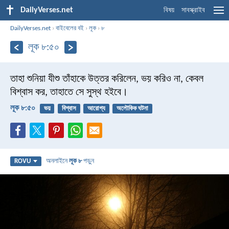
DailyVerses.net
বিষয়
সাবস্ক্রাইব
DailyVerses.net
›
বাইবেলের বই
›
লূক
›
৮
লূক ৮:৫০
তাহা শুনিয়া যীশু তাঁহাকে উত্তর করিলেন, ভয় করিও না, কেবল
বিশ্বাস কর, তাহাতে সে সুস্থ হইবে।
লূক ৮:৫০
ভয়
বিশ্বাস
আরোগ্য
অলৌকিক ঘটনা
অনলাইনে
লূক ৮
পড়ুন
ROVU