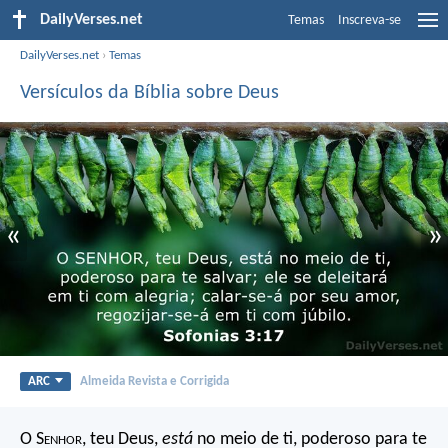
DailyVerses.net
Temas
Inscreva-se
DailyVerses.net
›
Temas
Versículos da Bíblia sobre Deus
«
»
ARC
Almeida Revista e Corrigida
O S
enhor
, teu Deus,
está
no meio de ti,
poderoso para te