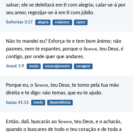
salvar;
ele se deleitará em ti com alegria;
calar-se-á por
seu amor,
regozijar-se-á em ti com júbilo.
Sofonias 3:17
alegria
redentor
canto
Não to mandei eu? Esforça-te e tem bom ânimo; não
pasmes, nem te espantes, porque o S
enhor
, teu Deus,
é
contigo, por onde quer que andares.
Josué 1:9
medo
encorajamento
coragem
Porque eu, o S
enhor
, teu Deus,
te tomo pela tua mão
direita
e te digo: não temas,
que eu te ajudo.
Isaías 41:13
medo
dependência
Então, dali, buscarás ao S
enhor
, teu Deus, e
o
acharás,
quando o buscares de todo o teu coração e de toda a