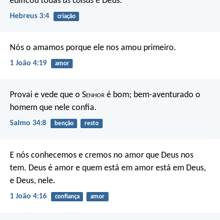
edificou todas
as coisas é
Deus.
Hebreus 3:4
criação
Nós o amamos porque ele nos amou primeiro.
1 João 4:19
amor
Provai e vede que o S
enhor
é bom;
bem-aventurado o
homem que nele confia.
Salmo 34:8
benção
resto
E nós conhecemos e cremos no amor que Deus nos
tem. Deus é amor e quem está em amor está em Deus,
e Deus, nele.
1 João 4:16
confiança
amor