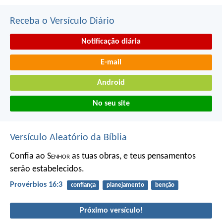
Receba o Versículo Diário
Notificação diária
E-mail
Android
No seu site
Versículo Aleatório da Bíblia
Confia ao S
enhor
as tuas obras,
e teus pensamentos
serão estabelecidos.
Provérbios 16:3
confiança
planejamento
benção
Próximo versículo!