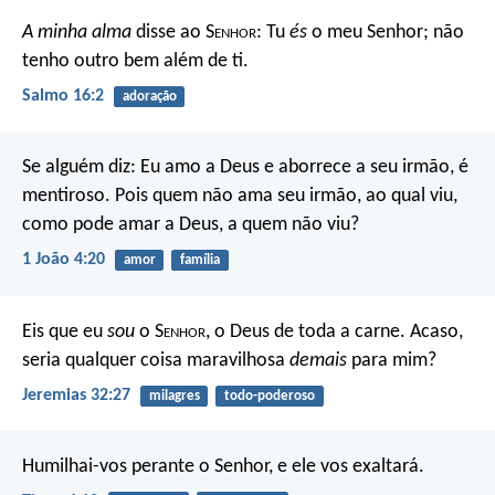
A minha alma
disse ao S
enhor
: Tu
és
o meu Senhor;
não
tenho outro bem além de ti.
Salmo 16:2
adoração
Se alguém diz: Eu amo a Deus e aborrece a seu irmão, é
mentiroso. Pois quem não ama seu irmão, ao qual viu,
como pode amar a Deus, a quem não viu?
1 João 4:20
amor
família
Eis que eu
sou
o S
enhor
, o Deus de toda a carne. Acaso,
seria qualquer coisa maravilhosa
demais
para mim?
Jeremias 32:27
milagres
todo-poderoso
Humilhai-vos perante o Senhor, e ele vos exaltará.