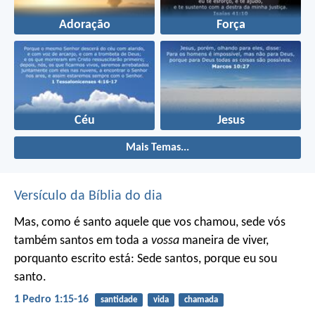
Adoração
Força
Céu
Jesus
Mais Temas...
Versículo da Bíblia do dia
Mas, como é santo aquele que vos chamou, sede vós
também santos em toda a
vossa
maneira de viver,
porquanto escrito está: Sede santos, porque eu sou
santo.
1 Pedro 1:15-16
santidade
vida
chamada