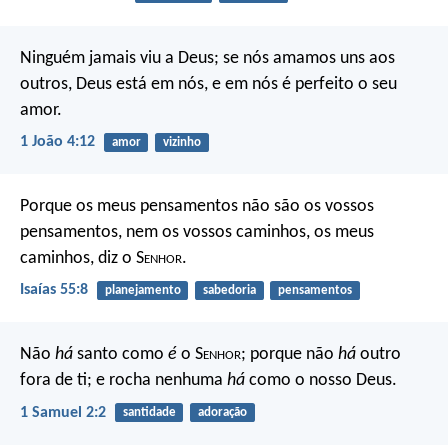
Ninguém jamais viu a Deus; se nós amamos uns aos
outros, Deus está em nós, e em nós é perfeito o seu
amor.
1 João 4:12
amor
vizinho
Porque os meus pensamentos não são os vossos
pensamentos,
nem os vossos caminhos, os meus
caminhos,
diz o S
enhor
.
Isaías 55:8
planejamento
sabedoria
pensamentos
Não
há
santo como
é
o S
enhor
;
porque não
há
outro
fora de ti;
e rocha nenhuma
há
como o nosso Deus.
1 Samuel 2:2
santidade
adoração