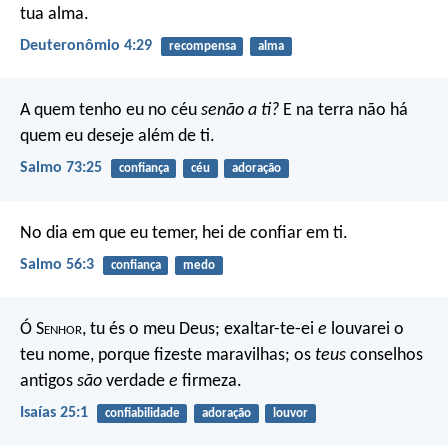
tua alma.
Deuteronômio 4:29
recompensa
alma
A quem tenho eu no céu
senão a ti?
E na terra não há
quem eu deseje além de ti.
Salmo 73:25
confiança
céu
adoração
No dia em que eu temer, hei de confiar em ti.
Salmo 56:3
confiança
medo
Ó S
enhor
, tu és o meu Deus;
exaltar-te-ei
e
louvarei o
teu nome,
porque fizeste maravilhas;
os
teus
conselhos
antigos
são
verdade
e
firmeza.
Isaías 25:1
confiabilidade
adoração
louvor