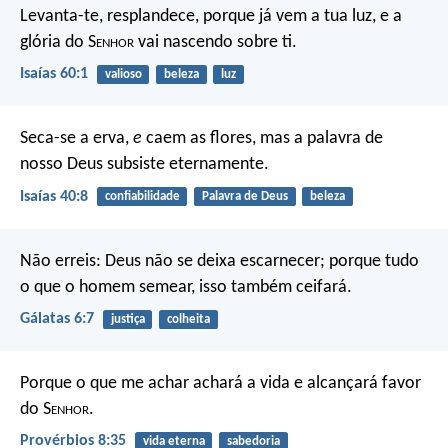
Levanta-te, resplandece, porque já vem a tua luz,
e a
glória do S
enhor
vai nascendo sobre ti.
Isaías 60:1
valioso
beleza
luz
Seca-se a erva,
e
caem as flores,
mas a palavra de
nosso Deus subsiste eternamente.
Isaías 40:8
confiabilidade
Palavra de Deus
beleza
Não erreis: Deus não se deixa escarnecer; porque tudo
o que o homem semear, isso também ceifará.
Gálatas 6:7
justiça
colheita
Porque o que me achar achará a vida
e alcançará favor
do S
enhor
.
Provérbios 8:35
vida eterna
sabedoria