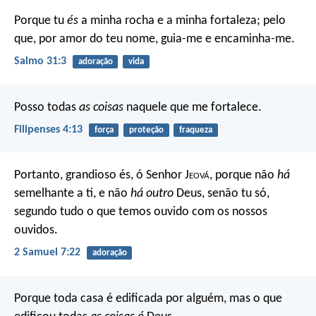
Porque tu
és
a minha rocha e a minha fortaleza;
pelo
que, por amor do teu nome, guia-me e encaminha-me.
Salmo 31:3
adoração
vida
Posso todas
as coisas
naquele que me fortalece.
Filipenses 4:13
força
proteção
fraqueza
Portanto, grandioso és, ó Senhor J
eová
, porque não
há
semelhante a ti, e não
há outro
Deus, senão tu só,
segundo tudo o que temos ouvido com os nossos
ouvidos.
2 Samuel 7:22
adoração
Porque toda casa é edificada por alguém, mas o que