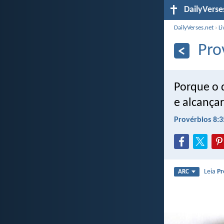
DailyVerse
DailyVerses.net
›
Li
Pro
Porque o 
e alcançar
Provérbios 8:3
Leia
Pr
ARC