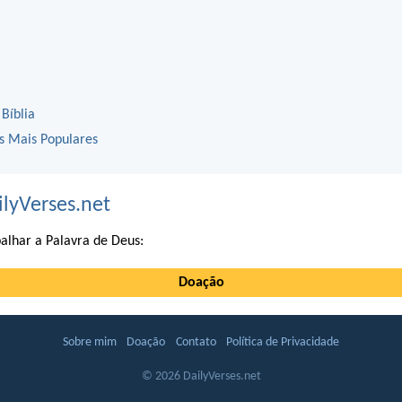
 Bíblia
os Mais Populares
ilyVerses.net
alhar a Palavra de Deus:
Doação
Sobre mim
Doação
Contato
Política de Privacidade
© 2026 DailyVerses.net