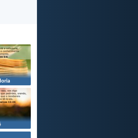
oria
é