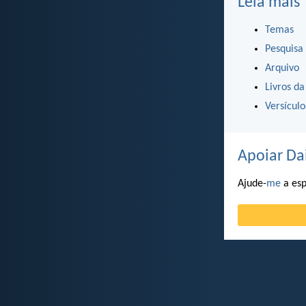
Leia mais
Temas
Pesquisa
Arquivo
Livros da
Versícul
Apoiar Da
Ajude-
me
a esp