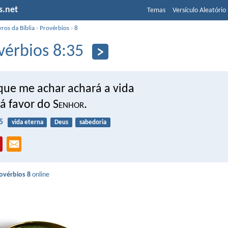
s.net
Temas
Versículo Aleatório
vros da Bíblia
›
Provérbios
›
8
vérbios 8:35
que me achar achará a vida
á favor do S
enhor
.
5
vida eterna
Deus
sabedoria
ovérbios 8
online