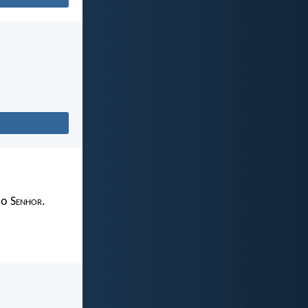
 o S
enhor
.