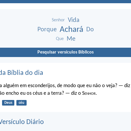
Vida
Senhor
Achará
Porque
Do
Me
Que
Pesquisar versículos Bíblicos
da Bíblia do dia
a alguém em esconderijos, de modo que eu não o veja? — diz
o encho eu os céus e a terra? — diz o S
enhor
.
Deus
céu
ersículo Diário