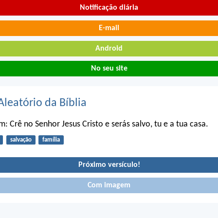
Notificação diária
E-mail
Android
No seu site
Aleatório da Bíblia
m: Crê no Senhor Jesus Cristo e serás salvo, tu e a tua casa.
salvação
família
Próximo versículo!
Com imagem