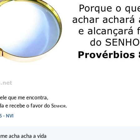
uele que me encontra,
da e recebe o favor do S
enhor
.
5 - NVI
 me acha acha a vida