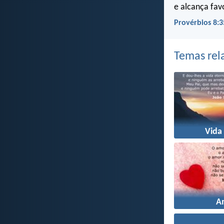
e alcança fav
Provérbios 8:3
Temas rel
Vida
A