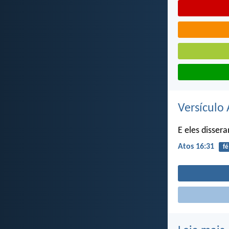
Versículo 
E eles dissera
Atos 16:31
fé