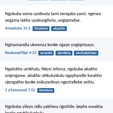
Ngokuba wena uyidwala lami nenqaba yami;
ngenxa
yegama lakho uyakungihola,
ungiqondise.
AmaHubo 31:3
khulekela
ukuphila
Nginamandla ukwenza konke ngaye ongiqinisayo.
KwabaseFilipi 4:13
amandla
ukuvikela
ubuthakathaka
Ngalokho umkhulu, Nkosi Jehova, ngokuba akakho
onjengawe, akukho uNkulunkulu ngaphandle kwakho
njengakho konke esikuzwileyo ngezindlebe zethu.
2 uSamuweli 7:22
khulekela
Ngokuba yileyo ndlu yakhiwa ngothile; kepha owakha