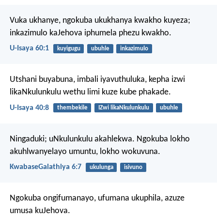
Vuka ukhanye,
ngokuba ukukhanya kwakho kuyeza;
inkazimulo kaJehova iphumela phezu kwakho.
U-Isaya 60:1
kuyigugu
ubuhle
inkazimulo
Utshani buyabuna,
imbali iyavuthuluka,
kepha izwi
likaNkulunkulu wethu
limi kuze kube phakade.
U-Isaya 40:8
thembekile
IZwi likaNkulunkulu
ubuhle
Ningaduki; uNkulunkulu akahlekwa. Ngokuba lokho
akuhlwanyelayo umuntu, lokho wokuvuna.
KwabaseGalathiya 6:7
ukulunga
isivuno
Ngokuba ongifumanayo,
ufumana ukuphila,
azuze
umusa kuJehova.