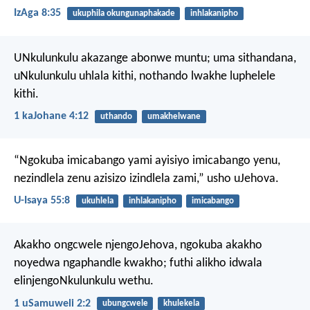
IzAga 8:35
ukuphila okungunaphakade
inhlakanipho
UNkulunkulu akazange abonwe muntu; uma sithandana,
uNkulunkulu uhlala kithi, nothando lwakhe luphelele
kithi.
1 kaJohane 4:12
uthando
umakhelwane
“Ngokuba imicabango yami
ayisiyo imicabango yenu,
nezindlela zenu
azisizo izindlela zami,” usho uJehova.
U-Isaya 55:8
ukuhlela
inhlakanipho
imicabango
Akakho ongcwele njengoJehova,
ngokuba akakho
noyedwa ngaphandle kwakho;
futhi alikho idwala
elinjengoNkulunkulu wethu.
1 uSamuweli 2:2
ubungcwele
khulekela