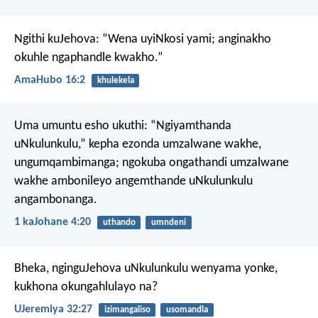
Ngithi kuJehova: “Wena uyiNkosi yami;
anginakho
okuhle ngaphandle kwakho.”
AmaHubo 16:2
khulekela
Uma umuntu esho ukuthi: “Ngiyamthanda
uNkulunkulu,” kepha ezonda umzalwane wakhe,
ungumqambimanga; ngokuba ongathandi umzalwane
wakhe ambonileyo angemthande uNkulunkulu
angambonanga.
1 kaJohane 4:20
uthando
umndeni
Bheka, nginguJehova uNkulunkulu wenyama yonke,
kukhona okungahlulayo na?
UJeremiya 32:27
izimangaliso
usomandla