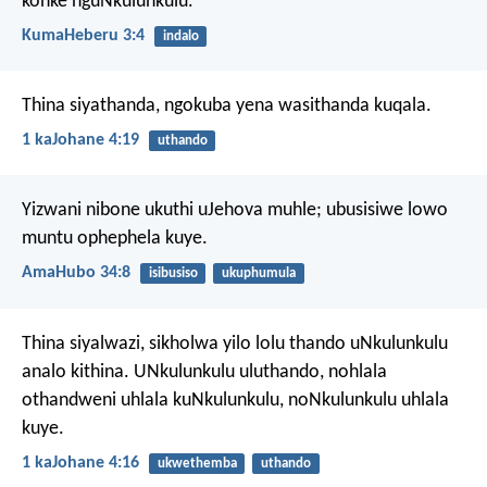
konke nguNkulunkulu.
KumaHeberu 3:4
indalo
Thina siyathanda, ngokuba yena wasithanda kuqala.
1 kaJohane 4:19
uthando
Yizwani nibone ukuthi uJehova muhle;
ubusisiwe lowo
muntu ophephela kuye.
AmaHubo 34:8
isibusiso
ukuphumula
Thina siyalwazi, sikholwa yilo lolu thando uNkulunkulu
analo kithina. UNkulunkulu uluthando, nohlala
othandweni uhlala kuNkulunkulu, noNkulunkulu uhlala
kuye.
1 kaJohane 4:16
ukwethemba
uthando