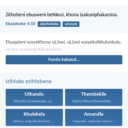
Zithobeni ebusweni beNkosi, khona iyakuniphakamisa.
EkaJakobe 4:10
ukuthobeka
umvuzo
Ekuqaleni wayekhona uLizwi, uLizwi wayekuNkulunkulu,
uLizwi wayenguNkulunkulu.
Funda kabanzi...
Izihloko ezihlobene
Uthando
Thembekile
Uthando luyabekezela, uthando lumnene...
Kepha iNkosi ithembekile, eyakuniqinisa...
Khulekela
Amandla
Jehova, unguNkulunkulu wami; ngiyakukuphakamisa...
Ungesabi, ngokuba mina nginawe...