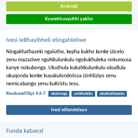
Android
Kuwebhusayithi yakho
Ivesi leBhayibheli elingahleliwe
Ningakhathazeki ngalutho, kepha kukho konke izicelo
zenu mazaziwe nguNkulunkulu ngokukhuleka nokunxusa
kanye nokubonga. Ukuthula kukaNkulunkulu okudlula
ukuqonda konke kuyakulondoloza izinhliziyo zenu
nemicabango yenu kuKristu Jesu.
KwabaseFilipi 4:6-7
ukubonga
umkhuleko
ukukhathazeka
Ivesi elilandelayo
Funda kabanzi