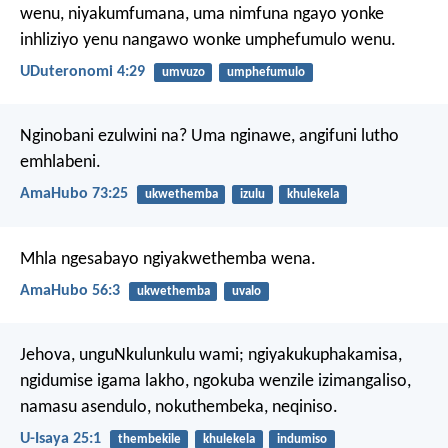
wenu, niyakumfumana, uma nimfuna ngayo yonke
inhliziyo yenu nangawo wonke umphefumulo wenu.
UDuteronomi 4:29
umvuzo
umphefumulo
Nginobani ezulwini na?
Uma nginawe, angifuni lutho
emhlabeni.
AmaHubo 73:25
ukwethemba
izulu
khulekela
Mhla ngesabayo
ngiyakwethemba wena.
AmaHubo 56:3
ukwethemba
uvalo
Jehova, unguNkulunkulu wami;
ngiyakukuphakamisa,
ngidumise igama lakho,
ngokuba wenzile izimangaliso,
namasu asendulo, nokuthembeka, neqiniso.
U-Isaya 25:1
thembekile
khulekela
indumiso