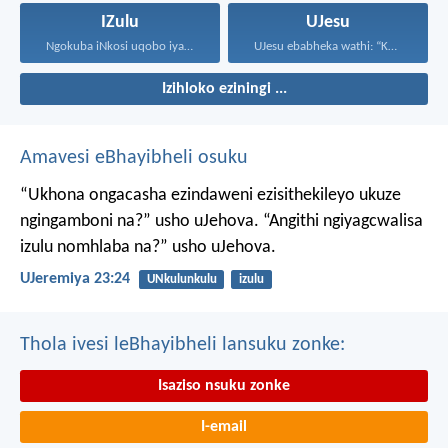
IZulu
UJesu
Ngokuba iNkosi uqobo iyakwehla...
UJesu ebabheka wathi: “Kubantu...
Izihloko eziningi ...
Amavesi eBhayibheli osuku
“Ukhona ongacasha ezindaweni ezisithekileyo
ukuze
ngingamboni na?” usho uJehova.
“Angithi ngiyagcwalisa
izulu nomhlaba na?” usho uJehova.
UJeremiya 23:24
UNkulunkulu
izulu
Thola ivesi leBhayibheli lansuku zonke:
Isaziso nsuku zonke
I-email