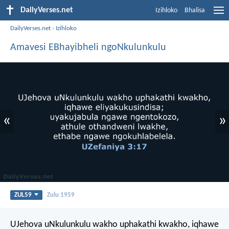
DailyVerses.net
Izihloko
Bhalisa
DailyVerses.net
›
Izihloko
Amavesi EBhayibheli ngoNkulunkulu
«
»
ZUL59
Zulu 1959
UJehova uNkulunkulu wakho uphakathi kwakho,
iqhawe