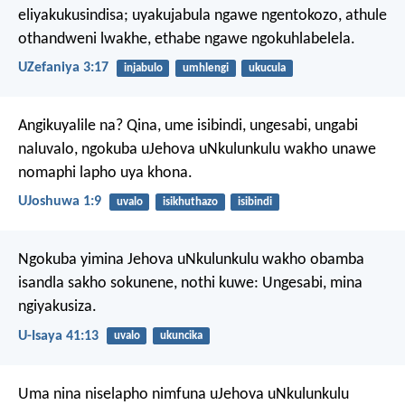
eliyakukusindisa;
uyakujabula ngawe ngentokozo,
athule
othandweni lwakhe,
ethabe ngawe ngokuhlabelela.
UZefaniya 3:17
injabulo
umhlengi
ukucula
Angikuyalile na? Qina, ume isibindi, ungesabi, ungabi
naluvalo, ngokuba uJehova uNkulunkulu wakho unawe
nomaphi lapho uya khona.
UJoshuwa 1:9
uvalo
isikhuthazo
isibindi
Ngokuba yimina Jehova uNkulunkulu wakho
obamba
isandla sakho sokunene,
nothi kuwe: Ungesabi,
mina
ngiyakusiza.
U-Isaya 41:13
uvalo
ukuncika
Uma nina niselapho nimfuna uJehova uNkulunkulu