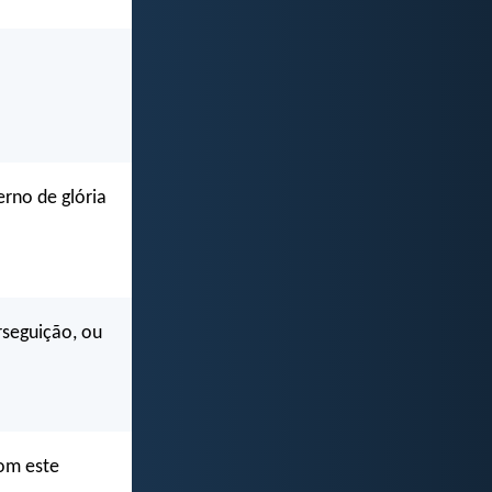
rno de glória
rseguição, ou
om este