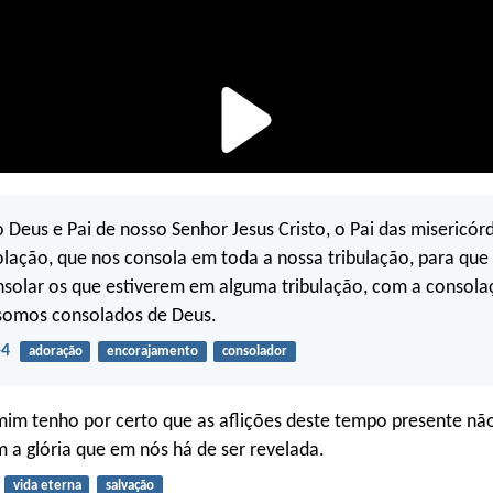
 Deus e Pai de nosso Senhor Jesus Cristo, o Pai das misericór
olação, que nos consola em toda a nossa tribulação, para qu
solar os que estiverem em alguma tribulação, com a consol
omos consolados de Deus.
-4
adoração
encorajamento
consolador
mim tenho por certo que as aflições deste tempo presente n
a glória que em nós há de ser revelada.
vida eterna
salvação