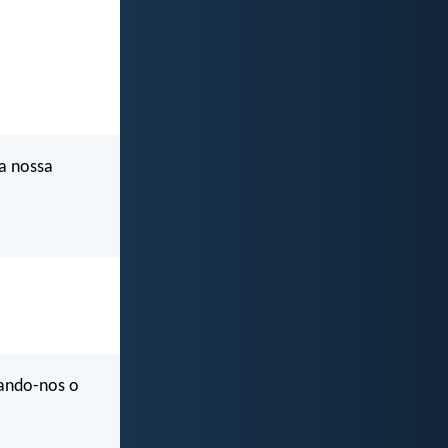
a nossa
xando-nos o