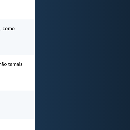
e, como
não temais