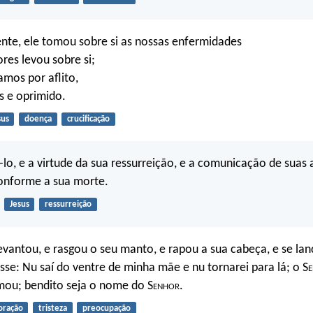
te, ele tomou sobre si as nossas enfermidades
ores levou sobre si;
amos por aflito,
s e oprimido.
sus
doença
crucificação
lo, e a virtude da sua ressurreição, e a comunicação de suas a
conforme a sua morte.
Jesus
ressurreição
levantou, e rasgou o seu manto, e rapou a sua cabeça, e se la
isse: Nu saí do ventre de minha mãe e nu tornarei para lá; o S
ou; bendito seja o nome do S
enhor
.
oração
tristeza
preocupação