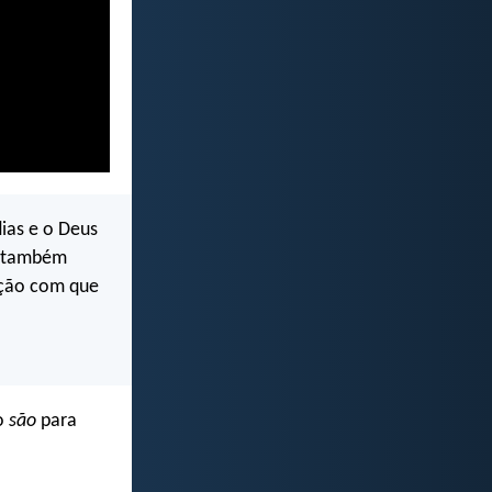
dias e o Deus
e também
ação com que
ão
são
para