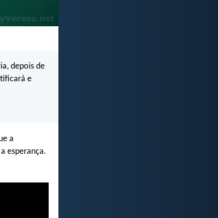
ia, depois de
ificará e
ue a
, a esperança.