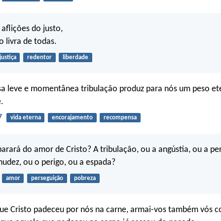
 aflições do justo,
o livra de todas.
justiça
redentor
liberdade
a leve e momentânea tribulação produz para nós um peso ete
.
7
vida eterna
encorajamento
recompensa
rará do amor de Cristo? A tribulação, ou a angústia, ou a pe
nudez, ou o perigo, ou a espada?
amor
perseguição
pobreza
ue Cristo padeceu por nós na carne, armai-vos também vós c