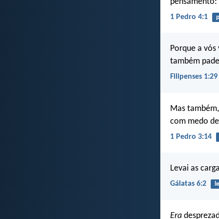
pensamento: 
1 Pedro 4:1
Porque a vós 
também padec
Filipenses 1:29
Mas também, 
com medo del
1 Pedro 3:14
Levai as carga
Gálatas 6:2
le
Era
desprezad