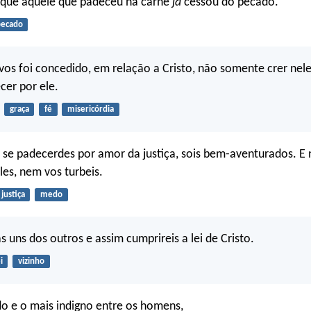
que aquele que padeceu na carne
já
cessou do pecado.
pecado
vos foi concedido, em relação a Cristo, não somente crer nel
er por ele.
graça
fé
misericórdia
se padecerdes por amor da justiça, sois bem-aventurados. E 
es, nem vos turbeis.
justiça
medo
s uns dos outros e assim cumprireis a lei de Cristo.
i
vizinho
o e o mais indigno entre os homens,