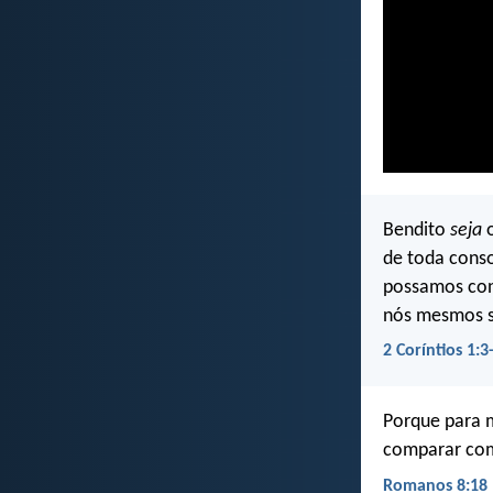
Bendito
seja
o
de toda cons
possamos con
nós mesmos s
2 Coríntios 1:3
Porque para 
comparar com 
Romanos 8:18