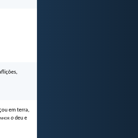
flições,
nçou em terra,
enhor
o
deu e