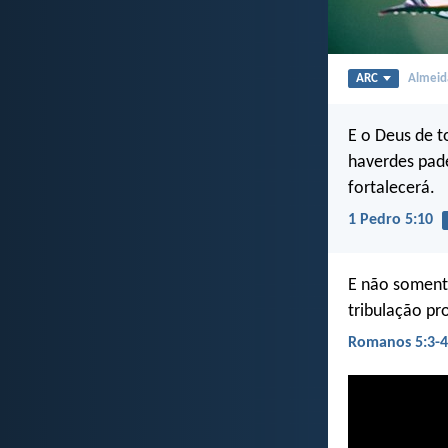
ARC
Almeida
E o Deus de t
haverdes pade
fortalecerá.
1 Pedro 5:10
E não somen
tribulação pr
Romanos 5:3-4