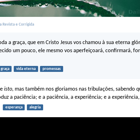
 Revista e Corrigida
oda a graça, que em Cristo Jesus vos chamou à sua eterna glór
cido um pouco, ele mesmo vos aperfeiçoará, confirmará, fort
graça
vida eterna
promessas
te
isto,
mas também nos gloriamos nas tribulações, sabendo q
oduz a paciência; e a paciência, a experiência; e a experiência
esperança
alegria