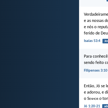
Verdadeiramen
e as nossas d
e nós o reput
ferido de Deu
Isaías 53:4
Je
Para conhecê-
sendo feito 
Filipenses 3:10
Então, Jó se 
e adorou, e d
o S
enhor
o
tom
Jó 1:20-21
ad