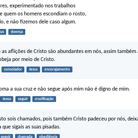
es, experimentado nos trabalhos
e quem os homens escondiam o rosto,
o, e não fizemos dele caso algum.
sus
doença
 as aflições de Cristo são abundantes em nós, assim também 
beja por meio de Cristo.
consolador
Jesus
encorajamento
oma a sua cruz e não segue após mim não é digno de mim.
Jesus
seguir
crucificação
sto sois chamados, pois também Cristo padeceu por nós, dei
 que sigais as suas pisadas.
seguir
chamada
obediência