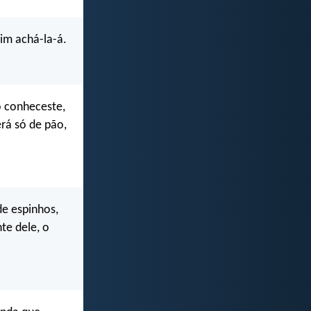
im achá-la-á.
o conheceste,
rá só de pão,
de espinhos,
te dele, o