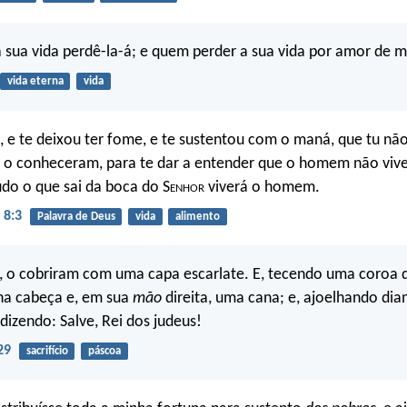
sua vida perdê-la-á; e quem perder a sua vida por amor de m
vida eterna
vida
, e te deixou ter fome, e te sustentou com o maná, que tu nã
 o conheceram, para te dar a entender que o homem não vive
do o que sai da boca do S
enhor
viverá o homem.
 8:3
Palavra de Deus
vida
alimento
, o cobriram com uma capa escarlate. E, tecendo uma coroa 
na cabeça e, em sua
mão
direita, uma cana; e, ajoelhando dian
dizendo: Salve, Rei dos judeus!
29
sacrifício
páscoa