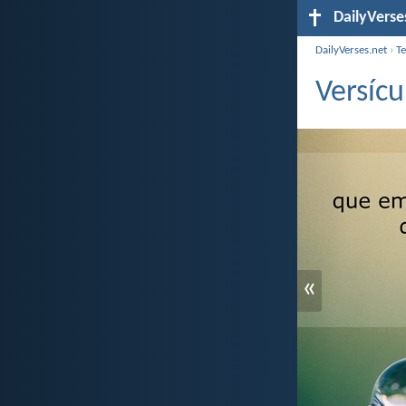
DailyVerse
DailyVerses.net
›
T
Versícu
«