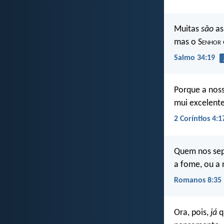
Muitas
são
as
mas o S
enhor
Salmo 34:19
Porque a noss
mui excelente
2 Coríntios 4:1
Quem nos sepa
a fome, ou a 
Romanos 8:35
Ora, pois,
já
q