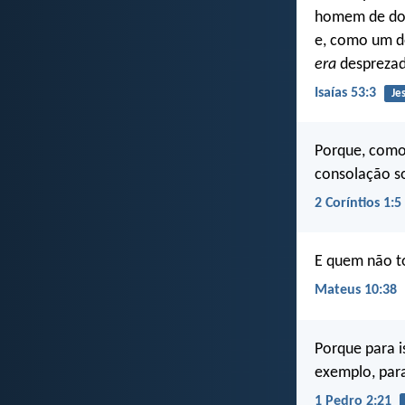
homem de dor
e, como um d
era
desprezad
Isaías 53:3
Je
Porque, como
consolação so
2 Coríntios 1:5
E quem não t
Mateus 10:38
Porque para i
exemplo, para
1 Pedro 2:21