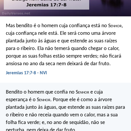
Mas bendito é o homem
cuja confiança está no S
enhor
,
cuja confiança nele está.
Ele será como uma árvore
plantada junto às águas
e que estende as suas raízes
para o ribeiro.
Ela não temerá quando chegar o calor,
porque as suas folhas estão sempre verdes;
não ficará
ansiosa no ano da seca
nem deixará de dar fruto.
Jeremias 17:7-8 - NVI
Bendito o homem que confia no S
enhor
e cuja
esperança é o S
enhor
. Porque ele é como a árvore
plantada junto às águas, que estende as suas raízes para
o ribeiro e não receia quando vem o calor, mas a sua
folha fica verde; e, no ano de sequidão, não se
perturba, nem deixa de dar fruto.