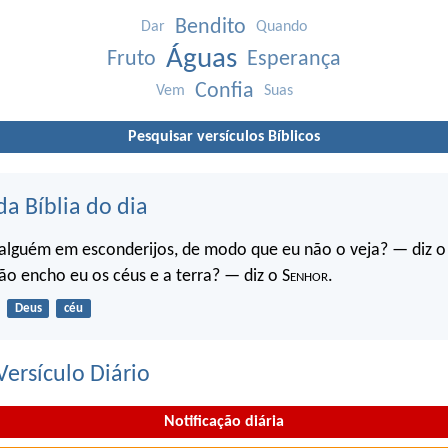
Bendito
Dar
Quando
Águas
Fruto
Esperança
Confia
Vem
Suas
Pesquisar versículos Bíblicos
da Bíblia do dia
 alguém em esconderijos, de modo que eu não o veja? — diz o
ão encho eu os céus e a terra? — diz o S
enhor
.
Deus
céu
ersículo Diário
Notificação diária