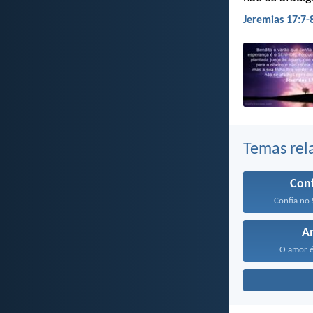
Jeremias 17:7-
Temas rel
Con
Confia no 
A
O amor é