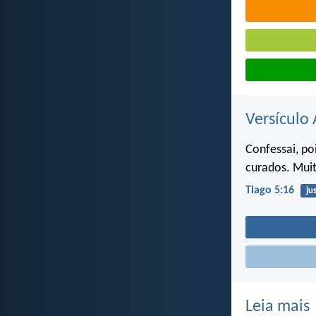
Versículo 
Confessai, po
curados. Muito
Tiago 5:16
ju
Leia mais