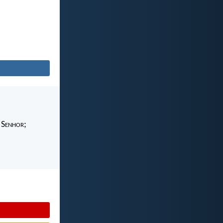
 S
enhor
;