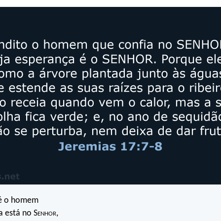
 é o homem
a está no S
enhor
,