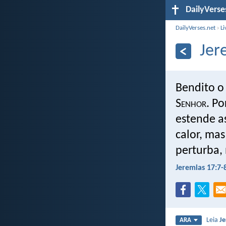
DailyVerse
DailyVerses.net
›
Li
Jer
Bendito o
S
enhor
. P
estende as
calor, mas
perturba, 
Jeremias 17:7-
Leia
Je
ARA