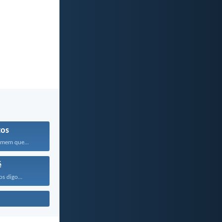
tos
omem que...
é
os digo...