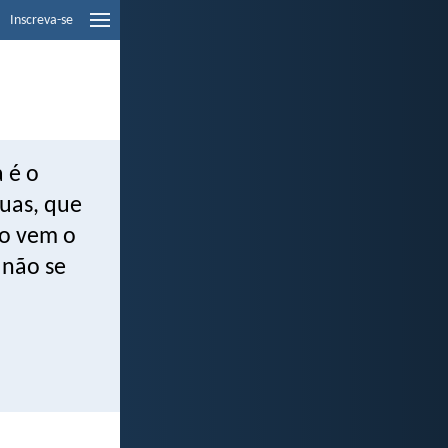
Inscreva-se
 é o
guas, que
do vem o
 não se