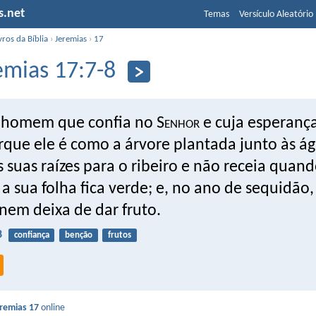
s.net
Temas
Versículo Aleatório
vros da Bíblia
›
Jeremias
›
17
emias 17:7-8
 homem que confia no S
enhor
e cuja esperança
orque ele é como a árvore plantada junto às á
 suas raízes para o ribeiro e não receia quan
 a sua folha fica verde; e, no ano de sequidão,
nem deixa de dar fruto.
8
confiança
benção
frutos
remias 17
online