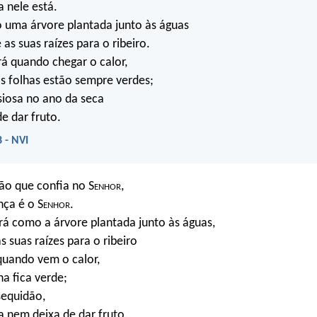
a nele está.
 uma árvore plantada junto às águas
as suas raízes para o ribeiro.
á quando chegar o calor,
s folhas estão sempre verdes;
siosa no ano da seca
e dar fruto.
 - NVI
ão que confia no S
enhor
,
nça é o S
enhor
.
rá como a árvore plantada junto às águas,
s suas raízes para o ribeiro
quando vem o calor,
ha fica verde;
sequidão,
a nem deixa de dar fruto.