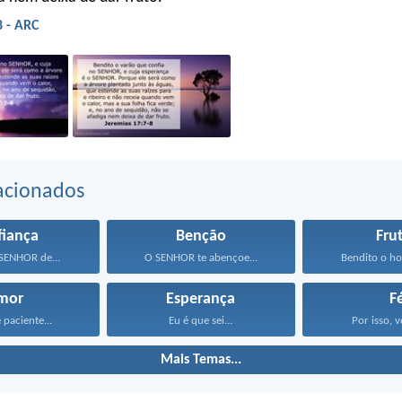
8 - ARC
acionados
fiança
Benção
Fru
SENHOR de...
O SENHOR te abençoe...
Bendito o h
mor
Esperança
F
 paciente...
Eu é que sei...
Por isso, v
Mais Temas...