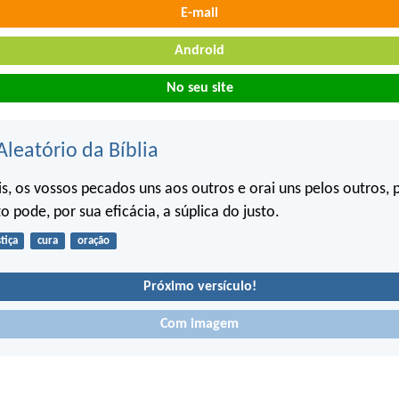
E-mail
Android
No seu site
Aleatório da Bíblia
is, os vossos pecados uns aos outros e orai uns pelos outros, 
 pode, por sua eficácia, a súplica do justo.
stiça
cura
oração
Próximo versículo!
Com imagem