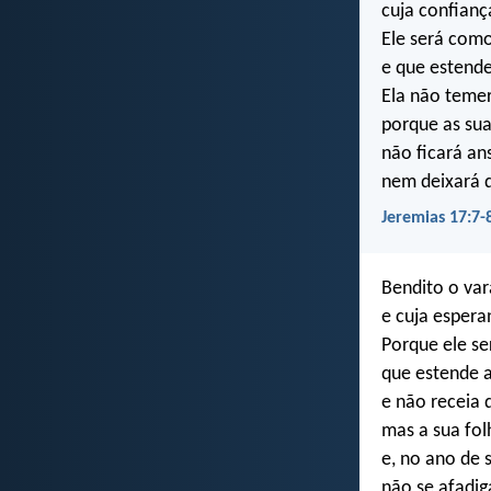
cuja confianç
Ele será como
e que estende 
Ela não temer
porque as sua
não ficará an
nem deixará d
Jeremias 17:7-8
Bendito o var
e cuja espera
Porque ele se
que estende a
e não receia 
mas a sua fol
e, no ano de 
não se afadig