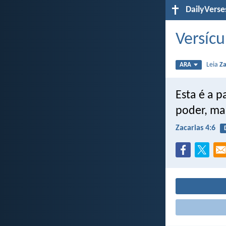
DailyVerse
Versícu
Leia
Za
ARA
Esta é a p
poder, mas
Zacarias 4:6