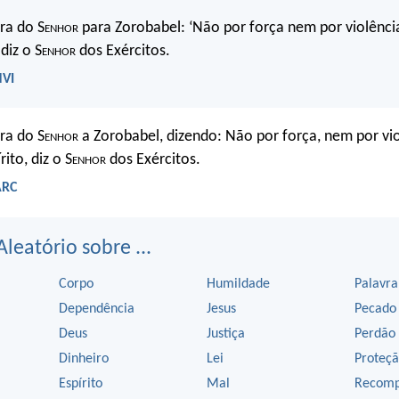
ra do S
enhor
para Zorobabel: ‘Não por força nem por violênci
 diz o S
enhor
dos Exércitos.
NVI
ra do S
enhor
a Zorobabel, dizendo: Não por força, nem por vi
ito, diz o S
enhor
dos Exércitos.
ARC
Aleatório sobre ...
Corpo
Humildade
Palavra
Dependência
Jesus
Pecado
Deus
Justiça
Perdão
Dinheiro
Lei
Proteç
Espírito
Mal
Recomp