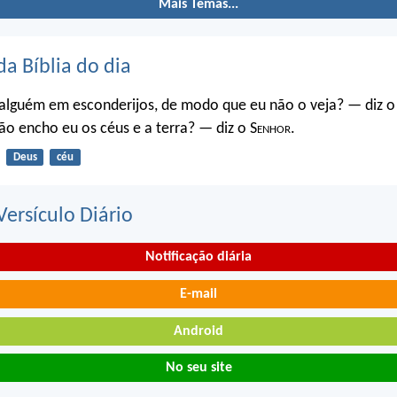
Mais Temas...
da Bíblia do dia
 alguém em esconderijos, de modo que eu não o veja? — diz o
ão encho eu os céus e a terra? — diz o S
enhor
.
Deus
céu
ersículo Diário
Notificação diária
E-mail
Android
No seu site