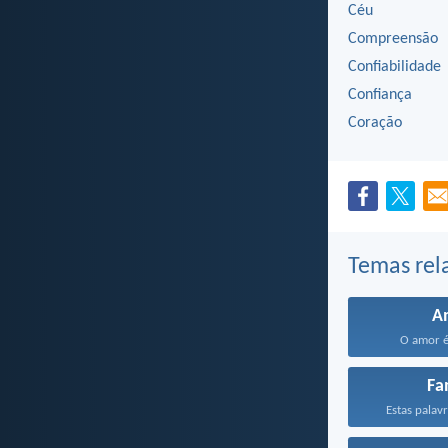
Céu
Compreensão
Confiabilidade
Confiança
Coração
Temas rel
A
O amor é
Fa
Estas palavr