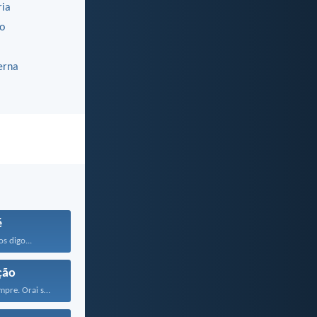
ria
o
erna
é
os digo...
ção
Regozijai-vos sempre. Orai sem...