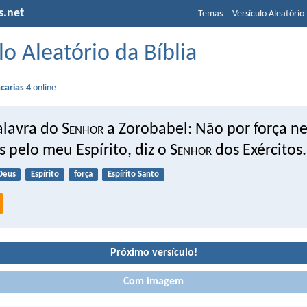
s.net
Temas
Versículo Aleatório
lo Aleatório da Bíblia
carias 4
online
alavra do S
enhor
a Zorobabel: Não por força n
 pelo meu Espírito, diz o S
enhor
dos Exércitos.
Deus
Espírito
força
Espírito Santo
Próximo versículo!
Com imagem