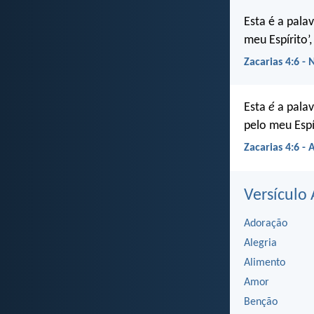
Esta é a palav
meu Espírito’,
Zacarias 4:6 - 
Esta
é
a palav
pelo meu Espír
Zacarias 4:6 - 
Versículo 
Adoração
Alegria
Alimento
Amor
Benção