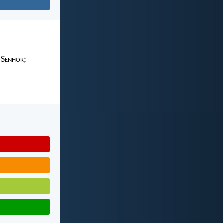
 S
enhor
;