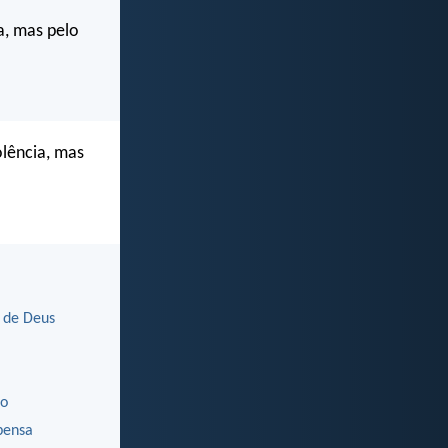
a, mas pelo
olência, mas
 de Deus
ão
ensa