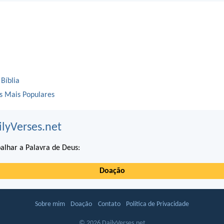
 Bíblia
os Mais Populares
ilyVerses.net
alhar a Palavra de Deus:
Doação
Sobre mim
Doação
Contato
Política de Privacidade
© 2026 DailyVerses.net