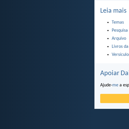
Leia mais
Temas
Pesquisa
Arquivo
Livros da
Versícul
Apoiar Da
Ajude-
me
a esp