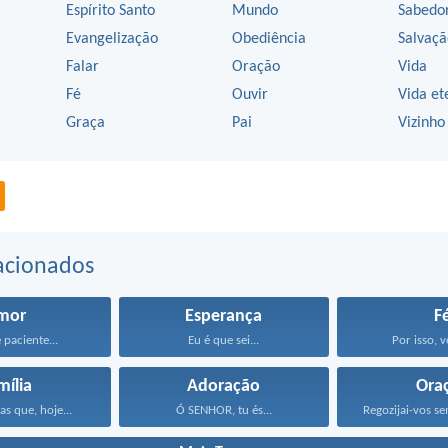
Espírito Santo
Mundo
Sabedo
Evangelização
Obediência
Salvaçã
Falar
Oração
Vida
Fé
Ouvir
Vida et
Graça
Pai
Vizinho
acionados
mor
Esperança
F
 paciente...
Eu é que sei...
Por isso, v
mília
Adoração
Ora
as que, hoje...
Ó SENHOR, tu és...