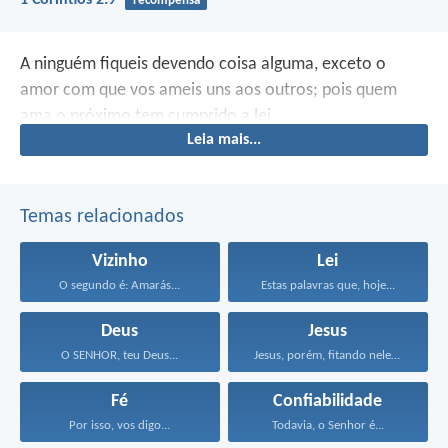
1 Coríntios 2:9
recompensa
A ninguém fiqueis devendo coisa alguma, exceto o
amor com que vos ameis uns aos outros; pois quem
ama o próximo tem cumprido a lei.
Leia mais...
Temas relacionados
Vizinho
Lei
O segundo é: Amarás...
Estas palavras que, hoje...
Deus
Jesus
O SENHOR, teu Deus...
Jesus, porém, fitando neles...
Fé
Confiabilidade
Por isso, vos digo...
Todavia, o Senhor é...