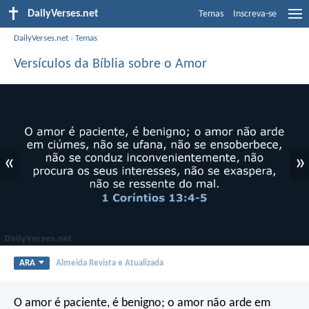
DailyVerses.net
Temas
Inscreva-se
DailyVerses.net
›
Temas
Versículos da Bíblia sobre o Amor
«
»
ARA
Almeida Revista e Atualizada
O amor é paciente, é benigno; o amor não arde em