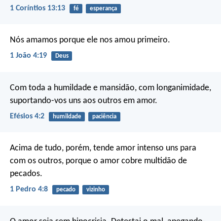
1 Coríntios 13:13
fé
esperança
Nós amamos porque ele nos amou primeiro.
1 João 4:19
Deus
Com toda a humildade e mansidão, com longanimidade,
suportando-vos uns aos outros em amor.
Efésios 4:2
humildade
paciência
Acima de tudo, porém, tende amor intenso uns para
com os outros, porque o amor cobre multidão de
pecados.
1 Pedro 4:8
pecado
vizinho