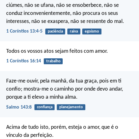
ciúmes, não se ufana, não se ensoberbece, não se
conduz inconvenientemente, não procura os seus
interesses, não se exaspera, não se ressente do mal.
1 Coríntios 13:4-5
paciência
raiva
egoísmo
Todos os vossos atos sejam feitos com amor.
1 Coríntios 16:14
trabalho
Faze-me ouvir, pela manhã, da tua graça,
pois em ti
confio;
mostra-me o caminho por onde devo andar,
porque a ti elevo a minha alma.
Salmo 143:8
confiança
planejamento
Acima de tudo isto, porém, esteja o amor, que é o
vínculo da perfeição.