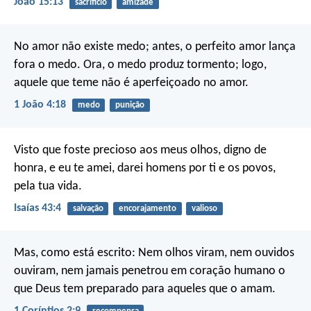
João 15:13
sacrifício
amizade
No amor não existe medo; antes, o perfeito amor lança
fora o medo. Ora, o medo produz tormento; logo,
aquele que teme não é aperfeiçoado no amor.
1 João 4:18
medo
punição
Visto que foste precioso aos meus olhos, digno de
honra, e eu te amei, darei homens por ti e os povos,
pela tua vida.
Isaías 43:4
salvação
encorajamento
valioso
Mas, como está escrito:
Nem olhos viram, nem ouvidos
ouviram, nem jamais penetrou em coração humano o
que Deus tem preparado para aqueles que o amam.