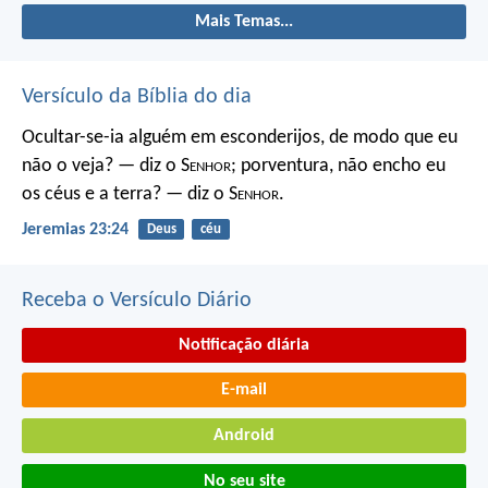
Mais Temas...
Versículo da Bíblia do dia
Ocultar-se-ia alguém em esconderijos, de modo que eu
não o veja? — diz o S
enhor
; porventura, não encho eu
os céus e a terra? — diz o S
enhor
.
Jeremias 23:24
Deus
céu
Receba o Versículo Diário
Notificação diária
E-mail
Android
No seu site