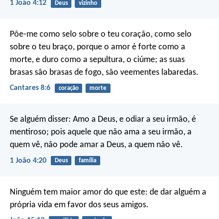
1 João 4:12
Deus
vizinho
Põe-me como selo sobre o teu coração,
como selo
sobre o teu braço,
porque o amor é forte como a
morte,
e duro como a sepultura, o ciúme;
as suas
brasas são brasas de fogo,
são veementes labaredas.
Cantares 8:6
coração
morte
Se alguém disser: Amo a Deus, e odiar a seu irmão, é
mentiroso; pois aquele que não ama a seu irmão, a
quem vê, não pode amar a Deus, a quem não vê.
1 João 4:20
Deus
família
Ninguém tem maior amor do que este: de dar alguém a
própria vida em favor dos seus amigos.