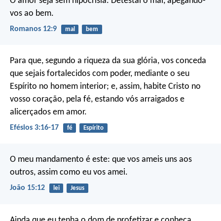
O amor seja sem hipocrisia. Detestai o mal, apegando-
vos ao bem.
Romanos 12:9
mal
bem
Para que, segundo a riqueza da sua glória, vos conceda
que sejais fortalecidos com poder, mediante o seu
Espírito no homem interior; e, assim, habite Cristo no
vosso coração, pela fé, estando vós arraigados e
alicerçados em amor.
Efésios 3:16-17
fé
Espírito
O meu mandamento é este: que vos ameis uns aos
outros, assim como eu vos amei.
João 15:12
lei
Jesus
Ainda que eu tenha o dom de profetizar e conheça