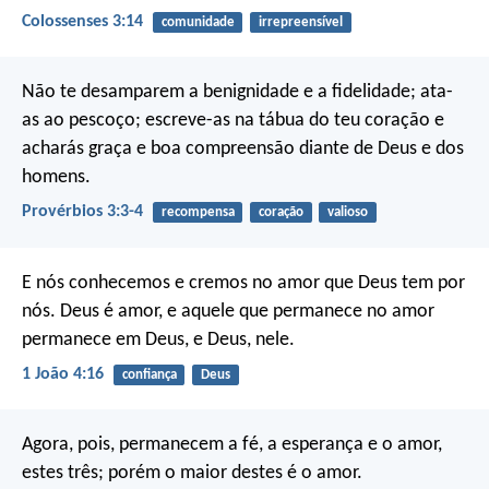
Colossenses 3:14
comunidade
irrepreensível
Não te desamparem a benignidade e a fidelidade;
ata-
as ao pescoço;
escreve-as na tábua do teu coração
e
acharás graça e boa compreensão
diante de Deus e dos
homens.
Provérbios 3:3-4
recompensa
coração
valioso
E nós conhecemos e cremos no amor que Deus tem por
nós. Deus é amor, e aquele que permanece no amor
permanece em Deus, e Deus, nele.
1 João 4:16
confiança
Deus
Agora, pois, permanecem a fé, a esperança e o amor,
estes três; porém o maior destes é o amor.