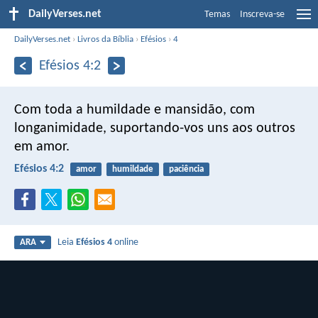
DailyVerses.net
Temas
Inscreva-se
DailyVerses.net
›
Livros da Bíblia
›
Efésios
›
4
Efésios 4:2
Com toda a humildade e mansidão, com
longanimidade, suportando-vos uns aos outros
em amor.
Efésios 4:2
amor
humildade
paciência
Leia
Efésios 4
online
ARA