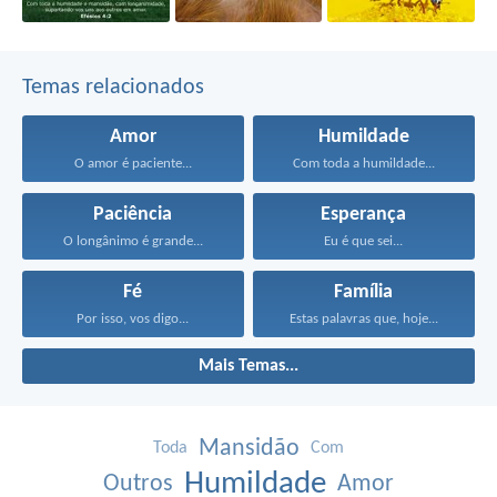
Temas relacionados
Amor
Humildade
O amor é paciente...
Com toda a humildade...
Paciência
Esperança
O longânimo é grande...
Eu é que sei...
Fé
Família
Por isso, vos digo...
Estas palavras que, hoje...
Mais Temas...
Mansidão
Toda
Com
Humildade
Outros
Amor