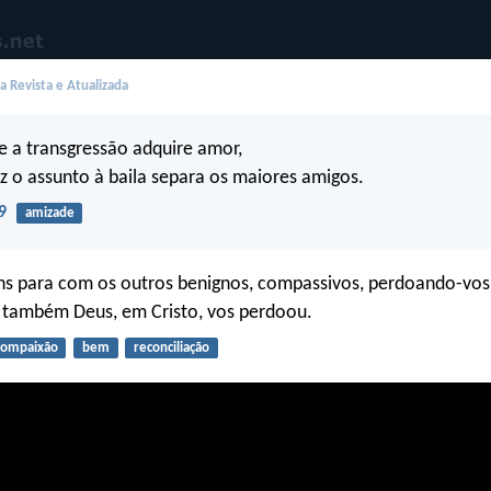
 Revista e Atualizada
 a transgressão adquire amor,
z o assunto à baila separa os maiores amigos.
9
amizade
ns para com os outros benignos, compassivos, perdoando-vos
 também Deus, em Cristo, vos perdoou.
compaixão
bem
reconciliação