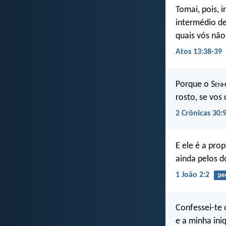
Tomai, pois, 
intermédio de
quais vós não 
Atos 13:38-39
Porque o S
en
rosto, se vos
2 Crônicas 30:
E ele é a pro
ainda pelos d
1 João 2:2
pe
Confessei-te
e a minha ini