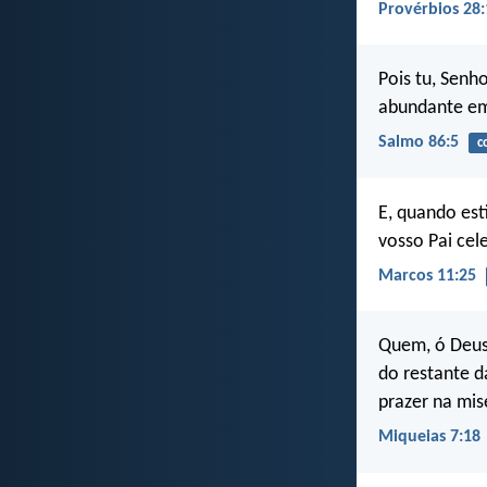
Provérbios 28:
Pois tu, Senh
abundante em
Salmo 86:5
c
E, quando est
vosso Pai cel
Marcos 11:25
Quem, ó Deus,
do restante d
prazer na mis
Miqueias 7:18