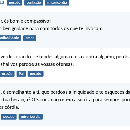
13
pecado
confissão
misericórdia
or, és bom e compassivo;
 benignidade para com todos os que te invocam.
onfiabilidade
amor
iverdes orando, se tendes alguma coisa contra alguém, perdoa
estial vos perdoe as vossas ofensas.
oração
Pai
pecado
 é semelhante a ti, que perdoas a iniquidade e te esqueces d
a tua herança? O S
enhor
não retém a sua ira para sempre, po
ericórdia.
pecado
misericórdia