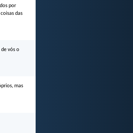
ados por
 coisas das
 de vós o
óprios, mas