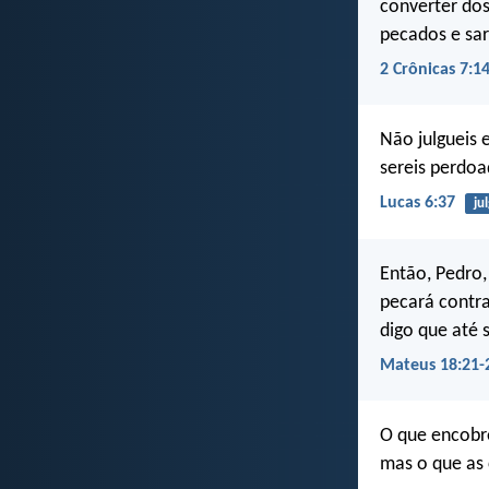
converter dos
pecados e sar
2 Crônicas 7:1
Não julgueis 
sereis perdoa
Lucas 6:37
ju
Então, Pedro,
pecará contra
digo que até 
Mateus 18:21-
O que encobre
mas o que as 