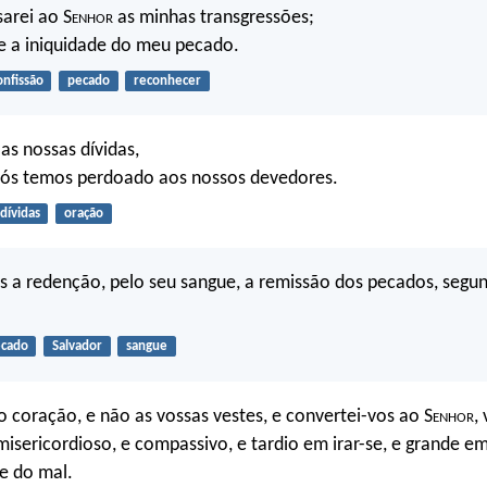
sarei ao S
enhor
as minhas transgressões;
e a iniquidade do meu pecado.
onfissão
pecado
reconhecer
as nossas dívidas,
ós temos perdoado aos nossos devedores.
dívidas
oração
 a redenção, pelo seu sangue, a remissão dos pecados, segun
cado
Salvador
sangue
o coração, e não as vossas vestes, e convertei-vos ao S
enhor
,
misericordioso, e compassivo, e tardio em irar-se, e grande e
e do mal.