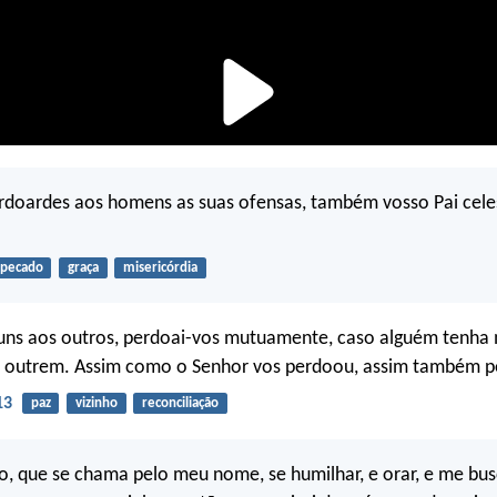
rdoardes aos homens as suas ofensas, também vosso Pai cele
pecado
graça
misericórdia
 uns aos outros, perdoai-vos mutuamente, caso alguém tenha
a outrem. Assim como o Senhor vos perdoou, assim também p
13
paz
vizinho
reconciliação
, que se chama pelo meu nome, se humilhar, e orar, e me busc