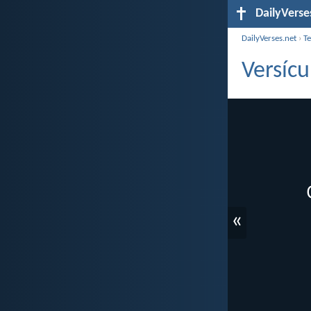
DailyVerse
DailyVerses.net
›
T
Versícu
«