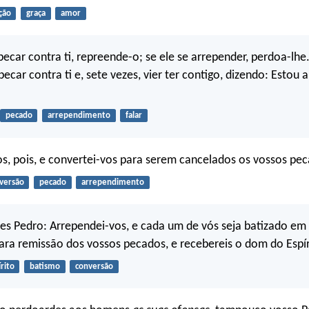
ção
graça
amor
pecar contra ti, repreende-o; se ele se arrepender, perdoa-lhe.
pecar contra ti e, sete vezes, vier ter contigo, dizendo: Estou 
pecado
arrependimento
falar
s, pois, e convertei-vos para serem cancelados os vossos pe
versão
pecado
arrependimento
es Pedro: Arrependei-vos, e cada um de vós seja batizado e
para remissão dos vossos pecados, e recebereis o dom do Espír
írito
batismo
conversão