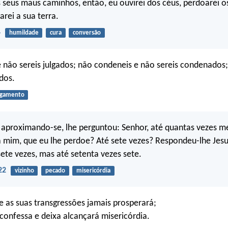
 seus maus caminhos, então, eu ouvirei dos céus, perdoarei o
arei a sua terra.
4
humildade
cura
conversão
e não sereis julgados; não condeneis e não sereis condenados;
dos.
lgamento
 aproximando-se, lhe perguntou: Senhor, até quantas vezes 
 mim, que eu lhe perdoe? Até sete vezes? Respondeu-lhe Jesu
sete vezes, mas até setenta vezes sete.
22
vizinho
pecado
misericórdia
 as suas transgressões jamais prosperará;
confessa e deixa alcançará misericórdia.