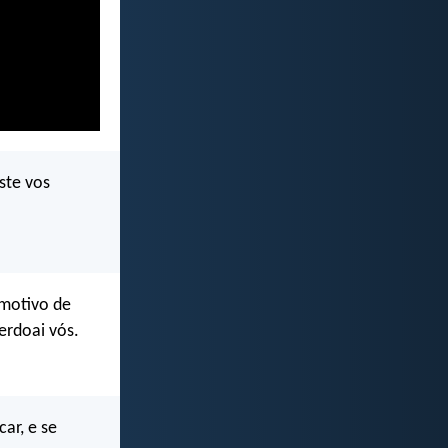
ste vos
 motivo de
erdoai vós.
ar, e se