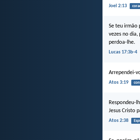
Joel 2:13
cora
Se teu irmão 
vezes no dia, 
perdoa-lhe.
Lucas 17:3b-4
Arrependei-vo
Atos 3:19
con
Respondeu-lh
Jesus Cristo 
Atos 2:38
Esp