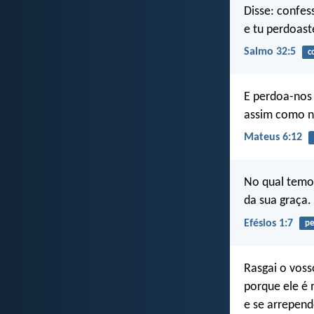
Disse: confes
e tu perdoast
Salmo 32:5
c
E perdoa-nos 
assim como n
Mateus 6:12
No qual temos
da sua graça.
Efésios 1:7
pe
Rasgai o voss
porque ele é 
e se arrepend