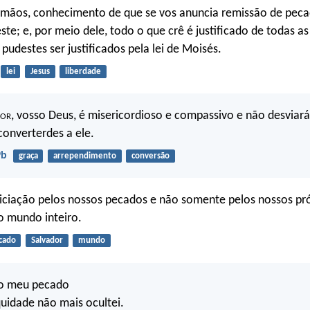
irmãos, conhecimento de que se vos anuncia remissão de pec
ste; e, por meio dele, todo o que crê é justificado de todas as
pudestes ser justificados pela lei de Moisés.
lei
Jesus
liberdade
hor
, vosso Deus, é misericordioso e compassivo e não desviará
 converterdes a ele.
9b
graça
arrependimento
conversão
piciação pelos nossos pecados e não somente pelos nossos pr
o mundo inteiro.
cado
Salvador
mundo
 o meu pecado
quidade não mais ocultei.