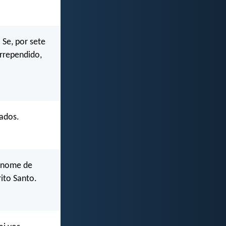
 Se, por sete
arrependido,
cados.
m nome de
ito Santo.