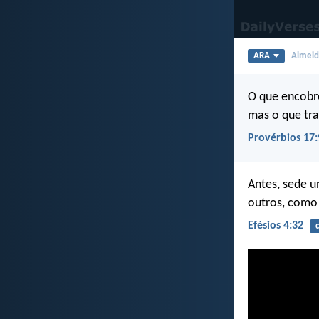
ARA
Almeida
O que encobre
mas o que tra
Provérbios 17:
Antes, sede u
outros, como
Efésios 4:32