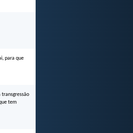
i, para que
a transgressão
rque tem