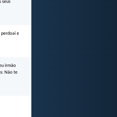
s seus
 perdoai e
meu irmão
s: Não te