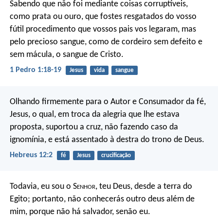
Sabendo que não foi mediante coisas corruptíveis,
como prata ou ouro, que fostes resgatados do vosso
fútil procedimento que vossos pais vos legaram, mas
pelo precioso sangue, como de cordeiro sem defeito e
sem mácula, o sangue de Cristo.
1 Pedro 1:18-19
Jesus
vida
sangue
Olhando firmemente para o Autor e Consumador da fé,
Jesus, o qual, em troca da alegria que lhe estava
proposta, suportou a cruz, não fazendo caso da
ignomínia, e está assentado à destra do trono de Deus.
Hebreus 12:2
fé
Jesus
crucificação
Todavia, eu sou o S
enhor
, teu Deus, desde a terra do
Egito; portanto, não conhecerás outro deus além de
mim, porque não há salvador, senão eu.