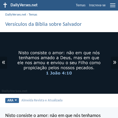
DailyVerses.net
Temas
Inscreva-se
DailyVerses.net
›
Temas
Versículos da Bíblia sobre Salvador
«
»
ARA
Almeida Revista e Atualizada
Nisto consiste o amor: não em que nós tenhamos