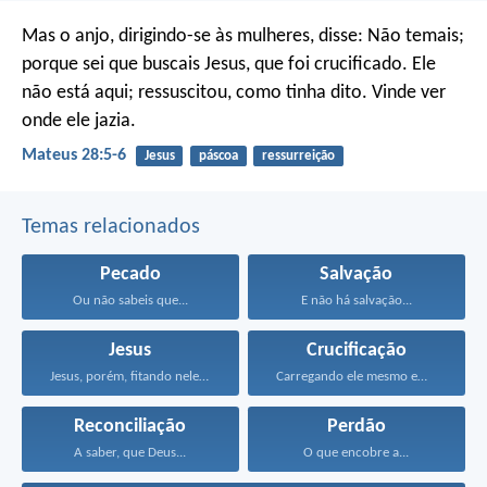
Mas o anjo, dirigindo-se às mulheres, disse: Não temais;
porque sei que buscais Jesus, que foi crucificado. Ele
não está aqui; ressuscitou, como tinha dito. Vinde ver
onde ele jazia.
Mateus 28:5-6
Jesus
páscoa
ressurreição
Temas relacionados
Pecado
Salvação
Ou não sabeis que...
E não há salvação...
Jesus
Crucificação
Jesus, porém, fitando neles...
Carregando ele mesmo em...
Reconciliação
Perdão
A saber, que Deus...
O que encobre a...