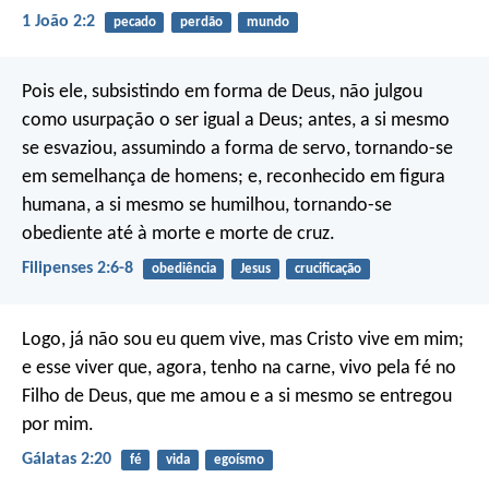
1 João 2:2
pecado
perdão
mundo
Pois ele, subsistindo em forma de Deus, não julgou
como usurpação o ser igual a Deus; antes, a si mesmo
se esvaziou, assumindo a forma de servo, tornando-se
em semelhança de homens; e, reconhecido em figura
humana, a si mesmo se humilhou, tornando-se
obediente até à morte e morte de cruz.
Filipenses 2:6-8
obediência
Jesus
crucificação
Logo, já não sou eu quem vive, mas Cristo vive em mim;
e esse viver que, agora, tenho na carne, vivo pela fé no
Filho de Deus, que me amou e a si mesmo se entregou
por mim.
Gálatas 2:20
fé
vida
egoísmo