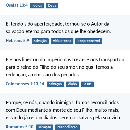
Oseias 13:4
ídolos
Deus
E, tendo sido aperfeiçoado, tornou-se o Autor da
salvação eterna para todos os que lhe obedecem.
Hebreus 5:9
salvação
vida eterna
irrepreensível
Ele nos libertou do império das trevas e nos transportou
para o reino do Filho do seu amor, no qual temos a
redenção, a remissão dos pecados.
Colossenses 1:13-14
salvação
diabo
Jesus
Porque, se nós, quando inimigos, fomos reconciliados
com Deus mediante a morte do seu Filho, muito mais,
estando já reconciliados, seremos salvos pela sua vida.
Romanos 5:10
salvação
reconciliação