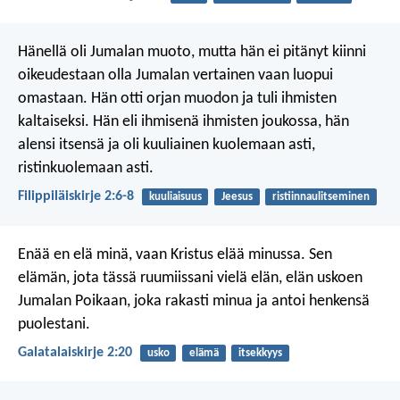
Hänellä oli Jumalan muoto,
mutta hän ei pitänyt kiinni
oikeudestaan
olla Jumalan vertainen
vaan luopui
omastaan.
Hän otti orjan muodon
ja tuli ihmisten
kaltaiseksi.
Hän eli ihmisenä ihmisten joukossa,
hän
alensi itsensä
ja oli kuuliainen kuolemaan asti,
ristinkuolemaan asti.
Filippiläiskirje 2:6-8
kuuliaisuus
Jeesus
ristiinnaulitseminen
Enää en elä minä, vaan Kristus elää minussa. Sen
elämän, jota tässä ruumiissani vielä elän, elän uskoen
Jumalan Poikaan, joka rakasti minua ja antoi henkensä
puolestani.
Galatalaiskirje 2:20
usko
elämä
itsekkyys