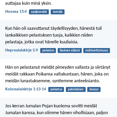
auttajaa kuin minä yksin.
Hoosea 13:4
epäjumalat
Jumala
Kun hän oli saavuttanut täydellisyyden, hänestä tuli
iankaikkisen pelastuksen tuoja, kaikkien niiden
pelastaja, jotka ovat hänelle kuuliaisia.
Heprealaiskirje 5:9
pelastus
ikuinen elämä
nuhteettomuus
Hän on pelastanut meidät pimeyden vallasta ja siirtänyt
meidät rakkaan Poikansa valtakuntaan, hänen, joka on
meidän lunastuksemme, syntiemme anteeksianto.
Kolossalaiskirje 1:13-14
pelastus
paholainen
Jeesus
Jos kerran Jumalan Pojan kuolema sovitti meidät
Jumalan kanssa, kun olimme hänen vihollisiaan, paljon