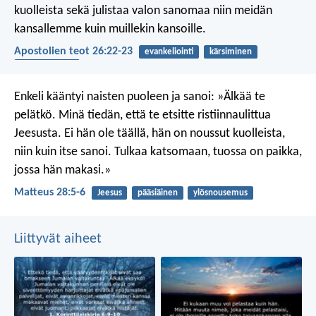
kuolleista sekä julistaa valon sanomaa niin meidän
kansallemme kuin muillekin kansoille.
Apostolien teot 26:22-23
evankeliointi
kärsiminen
ylösnousemus
Enkeli kääntyi naisten puoleen ja sanoi: »Älkää te
pelätkö. Minä tiedän, että te etsitte ristiinnaulittua
Jeesusta. Ei hän ole täällä, hän on noussut kuolleista,
niin kuin itse sanoi. Tulkaa katsomaan, tuossa on paikka,
jossa hän makasi.»
Matteus 28:5-6
Jeesus
pääsiäinen
ylösnousemus
Liittyvät aiheet