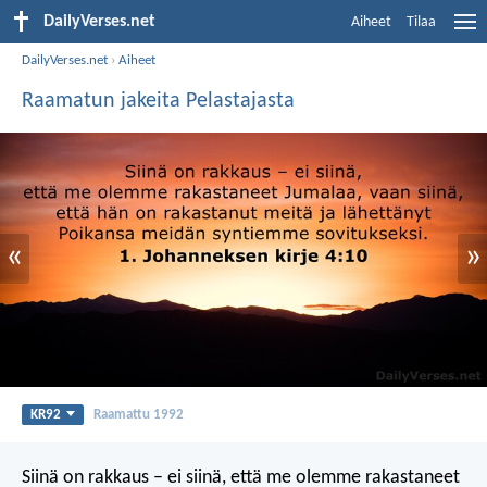
DailyVerses.net
Aiheet
Tilaa
DailyVerses.net
›
Aiheet
Raamatun jakeita Pelastajasta
«
»
KR92
Raamattu 1992
Siinä on rakkaus – ei siinä, että me olemme rakastaneet