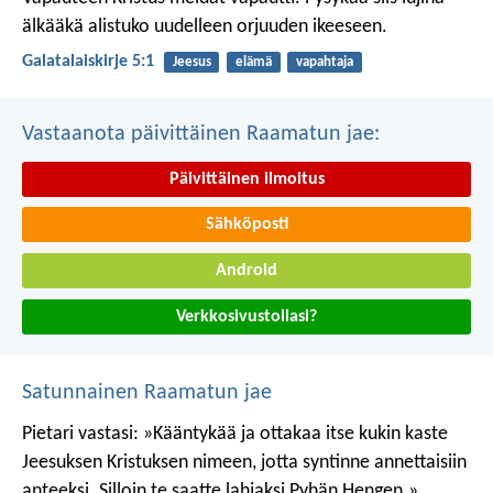
älkääkä alistuko uudelleen orjuuden ikeeseen.
Galatalaiskirje 5:1
Jeesus
elämä
vapahtaja
Vastaanota päivittäinen Raamatun jae:
Päivittäinen ilmoitus
Sähköposti
Android
Verkkosivustollasi?
Satunnainen Raamatun jae
Pietari vastasi: »Kääntykää ja ottakaa itse kukin kaste
Jeesuksen Kristuksen nimeen, jotta syntinne annettaisiin
anteeksi. Silloin te saatte lahjaksi Pyhän Hengen.»