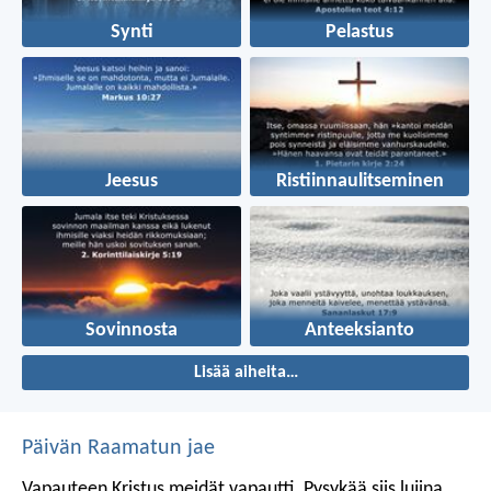
Synti
Pelastus
Jeesus
Ristiinnaulitseminen
Sovinnosta
Anteeksianto
Lisää aiheita…
Päivän Raamatun jae
Vapauteen Kristus meidät vapautti. Pysykää siis lujina