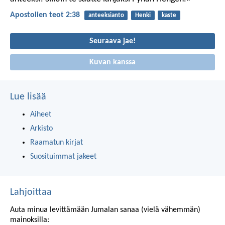
Apostolien teot 2:38
anteeksianto
Henki
kaste
Seuraava jae!
Kuvan kanssa
Lue lisää
Aiheet
Arkisto
Raamatun kirjat
Suosituimmat jakeet
Lahjoittaa
Auta minua levittämään Jumalan sanaa (vielä vähemmän)
mainoksilla: