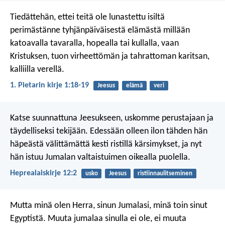
Tiedättehän, ettei teitä ole lunastettu isiltä
perimästänne tyhjänpäiväisestä elämästä millään
katoavalla tavaralla, hopealla tai kullalla, vaan
Kristuksen, tuon virheettömän ja tahrattoman karitsan,
kalliilla verellä.
1. Pietarin kirje 1:18-19
Jeesus
elämä
veri
Katse suunnattuna Jeesukseen, uskomme perustajaan ja
täydelliseksi tekijään. Edessään olleen ilon tähden hän
häpeästä välittämättä kesti ristillä kärsimykset, ja nyt
hän istuu Jumalan valtaistuimen oikealla puolella.
Heprealaiskirje 12:2
usko
Jeesus
ristiinnaulitseminen
Mutta minä olen Herra, sinun Jumalasi,
minä toin sinut
Egyptistä.
Muuta jumalaa sinulla ei ole,
ei muuta