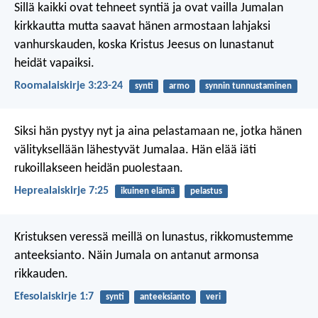
Sillä kaikki ovat tehneet syntiä ja ovat vailla Jumalan
kirkkautta mutta saavat hänen armostaan lahjaksi
vanhurskauden, koska Kristus Jeesus on lunastanut
heidät vapaiksi.
Roomalaiskirje 3:23-24
synti
armo
synnin tunnustaminen
Siksi hän pystyy nyt ja aina pelastamaan ne, jotka hänen
välityksellään lähestyvät Jumalaa. Hän elää iäti
rukoillakseen heidän puolestaan.
Heprealaiskirje 7:25
ikuinen elämä
pelastus
Kristuksen veressä meillä on lunastus, rikkomustemme
anteeksianto. Näin Jumala on antanut armonsa
rikkauden.
Efesolaiskirje 1:7
synti
anteeksianto
veri