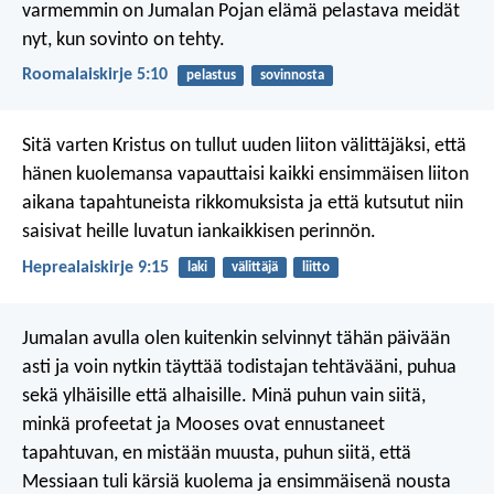
varmemmin on Jumalan Pojan elämä pelastava meidät
nyt, kun sovinto on tehty.
Roomalaiskirje 5:10
pelastus
sovinnosta
Sitä varten Kristus on tullut uuden liiton välittäjäksi, että
hänen kuolemansa vapauttaisi kaikki ensimmäisen liiton
aikana tapahtuneista rikkomuksista ja että kutsutut niin
saisivat heille luvatun iankaikkisen perinnön.
Heprealaiskirje 9:15
laki
välittäjä
liitto
Jumalan avulla olen kuitenkin selvinnyt tähän päivään
asti ja voin nytkin täyttää todistajan tehtävääni, puhua
sekä ylhäisille että alhaisille. Minä puhun vain siitä,
minkä profeetat ja Mooses ovat ennustaneet
tapahtuvan, en mistään muusta, puhun siitä, että
Messiaan tuli kärsiä kuolema ja ensimmäisenä nousta