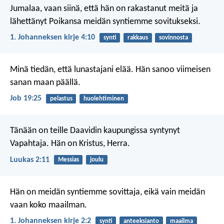
Jumalaa, vaan siinä, että hän on rakastanut meitä ja
lähettänyt Poikansa meidän syntiemme sovitukseksi.
1. Johanneksen kirje 4:10
synti
rakkaus
sovinnosta
Minä tiedän, että lunastajani elää.
Hän sanoo viimeisen
sanan maan päällä.
Job 19:25
pelastus
huolehtiminen
Tänään on teille Daavidin kaupungissa syntynyt
Vapahtaja. Hän on Kristus, Herra.
Luukas 2:11
Messias
joulu
Hän on meidän syntiemme sovittaja, eikä vain meidän
vaan koko maailman.
1. Johanneksen kirje 2:2
synti
anteeksianto
maailma