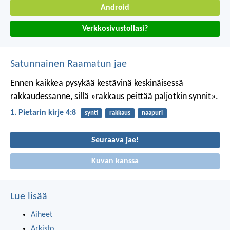
Android
Verkkosivustollasi?
Satunnainen Raamatun jae
Ennen kaikkea pysykää kestävinä keskinäisessä
rakkaudessanne, sillä »rakkaus peittää paljotkin synnit».
1. Pietarin kirje 4:8
synti
rakkaus
naapuri
Seuraava jae!
Kuvan kanssa
Lue lisää
Aiheet
Arkisto