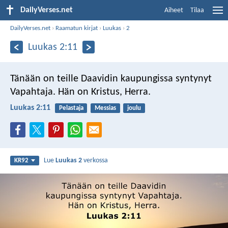
DailyVerses.net
Aiheet
Tilaa
DailyVerses.net
›
Raamatun kirjat
›
Luukas
›
2
Luukas 2:11
Tänään on teille Daavidin kaupungissa syntynyt
Vapahtaja. Hän on Kristus, Herra.
Luukas 2:11
Pelastaja
Messias
joulu
Lue
Luukas 2
verkossa
KR92