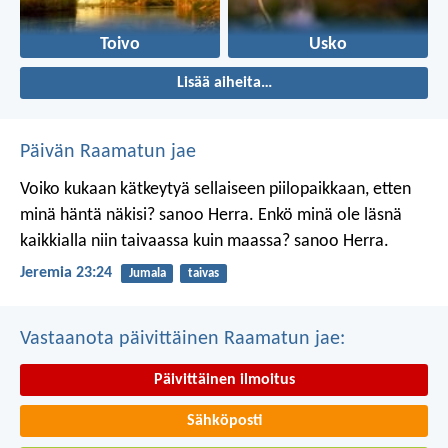
Toivo
Usko
Lisää aiheita…
Päivän Raamatun jae
Voiko kukaan kätkeytyä sellaiseen piilopaikkaan, etten
minä häntä näkisi? sanoo Herra.
Enkö minä ole läsnä
kaikkialla niin taivaassa kuin maassa? sanoo Herra.
Jeremia 23:24
Jumala
taivas
Vastaanota päivittäinen Raamatun jae:
Päivittäinen ilmoitus
Sähköposti