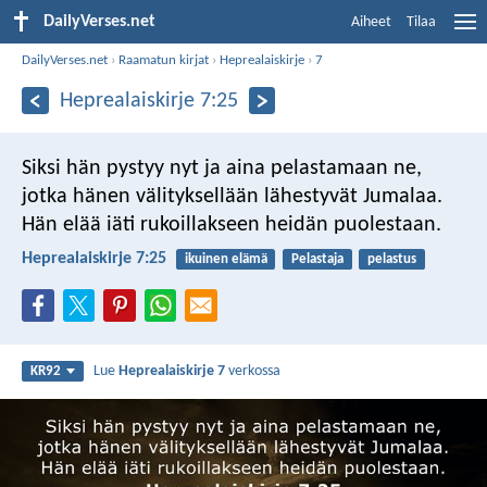
DailyVerses.net
Aiheet
Tilaa
DailyVerses.net
›
Raamatun kirjat
›
Heprealaiskirje
›
7
Heprealaiskirje 7:25
Siksi hän pystyy nyt ja aina pelastamaan ne,
jotka hänen välityksellään lähestyvät Jumalaa.
Hän elää iäti rukoillakseen heidän puolestaan.
Heprealaiskirje 7:25
ikuinen elämä
Pelastaja
pelastus
Lue
Heprealaiskirje 7
verkossa
KR92