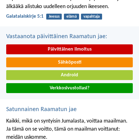
älkääkä alistuko uudelleen orjuuden ikeeseen.
Galatalaiskirje 5:1
Jeesus
elämä
vapahtaja
Vastaanota päivittäinen Raamatun jae:
Päivittäinen ilmoitus
Sähköposti
Android
Verkkosivustollasi?
Satunnainen Raamatun jae
Kaikki, mikä on syntyisin Jumalasta, voittaa maailman.
Ja tämä on se voitto, tämä on maailman voittanut:
meidän uskomme.