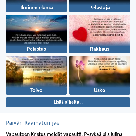
Ikuinen elämä
Pelastaja
Pelastus
Rakkaus
Toivo
Usko
Lisää aiheita…
Päivän Raamatun jae
Vapauteen Kristus meidät vapautti. Pysykää siis lujina