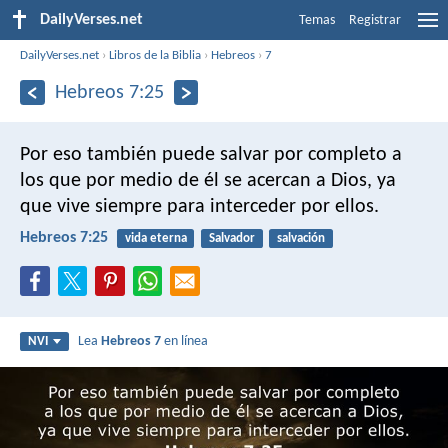
DailyVerses.net
Temas
Registrar
DailyVerses.net
›
Libros de la Biblia
›
Hebreos
›
7
Hebreos 7:25
Por eso también puede salvar por completo a
los que por medio de él se acercan a Dios, ya
que vive siempre para interceder por ellos.
Hebreos 7:25
vida eterna
Salvador
salvación
Lea
Hebreos 7
en línea
NVI