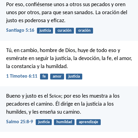
Por eso, confiésense unos a otros sus pecados y oren
unos por otros, para que sean sanados. La oración del
justo es poderosa y eficaz.
Santiago 5:16
justicia
curación
oración
Tú, en cambio, hombre de Dios, huye de todo eso y
esmérate en seguir la justicia, la devoción, la fe, el amor,
la constancia y la humildad.
1 Timoteo 6:11
fe
amor
justicia
Bueno y justo es el S
eñor
;
por eso les muestra a los
pecadores el camino.
Él dirige en la justicia a los
humildes,
y les enseña su camino.
Salmo 25:8-9
justicia
humildad
aprendizaje