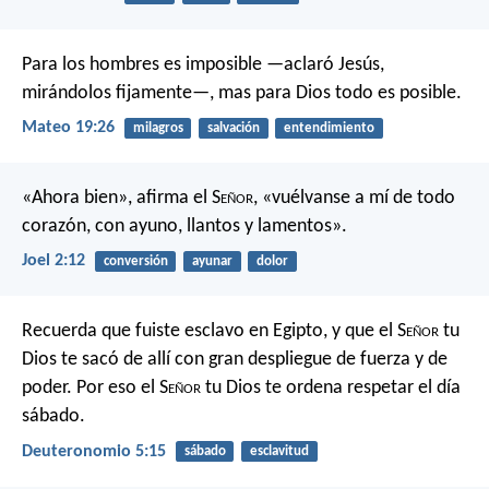
Para los hombres es imposible —aclaró Jesús,
mirándolos fijamente—, mas para Dios todo es posible.
Mateo 19:26
milagros
salvación
entendimiento
«Ahora bien», afirma el S
eñor
,
«vuélvanse a mí de todo
corazón,
con ayuno, llantos y lamentos».
Joel 2:12
conversión
ayunar
dolor
Recuerda que fuiste esclavo en Egipto, y que el S
eñor
tu
Dios te sacó de allí con gran despliegue de fuerza y de
poder. Por eso el S
eñor
tu Dios te ordena respetar el día
sábado.
Deuteronomio 5:15
sábado
esclavitud