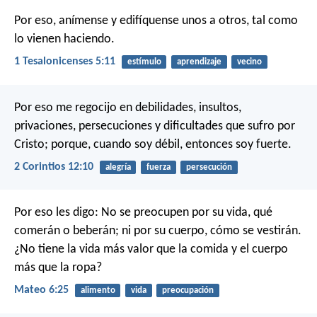
Por eso, anímense y edifíquense unos a otros, tal como
lo vienen haciendo.
1 Tesalonicenses 5:11
estímulo
aprendizaje
vecino
Por eso me regocijo en debilidades, insultos,
privaciones, persecuciones y dificultades que sufro por
Cristo; porque, cuando soy débil, entonces soy fuerte.
2 Corintios 12:10
alegría
fuerza
persecución
Por eso les digo: No se preocupen por su vida, qué
comerán o beberán; ni por su cuerpo, cómo se vestirán.
¿No tiene la vida más valor que la comida y el cuerpo
más que la ropa?
Mateo 6:25
alimento
vida
preocupación