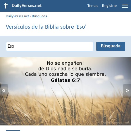
DailyVerses.net
Temas
Registrar
DailyVerses.net
›
Búsqueda
Versículos de la Biblia sobre 'Eso'
«
»