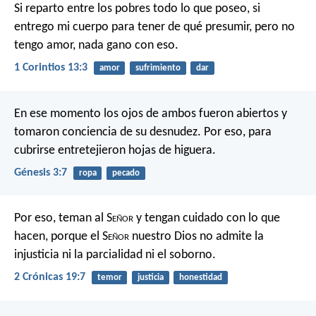
Si reparto entre los pobres todo lo que poseo, si
entrego mi cuerpo para tener de qué presumir, pero no
tengo amor, nada gano con eso.
1 Corintios 13:3
amor
sufrimiento
dar
En ese momento los ojos de ambos fueron abiertos y
tomaron conciencia de su desnudez. Por eso, para
cubrirse entretejieron hojas de higuera.
Génesis 3:7
ropa
pecado
Por eso, teman al S
eñor
y tengan cuidado con lo que
hacen, porque el S
eñor
nuestro Dios no admite la
injusticia ni la parcialidad ni el soborno.
2 Crónicas 19:7
temor
justicia
honestidad