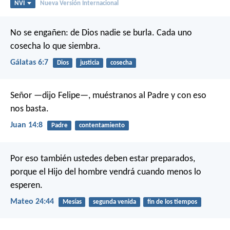
NVI
Nueva Versión Internacional
No se engañen: de Dios nadie se burla. Cada uno
cosecha lo que siembra.
Gálatas 6:7
Dios
justicia
cosecha
Señor —dijo Felipe—, muéstranos al Padre y con eso
nos basta.
Juan 14:8
Padre
contentamiento
Por eso también ustedes deben estar preparados,
porque el Hijo del hombre vendrá cuando menos lo
esperen.
Mateo 24:44
Mesías
segunda venida
fin de los tiempos