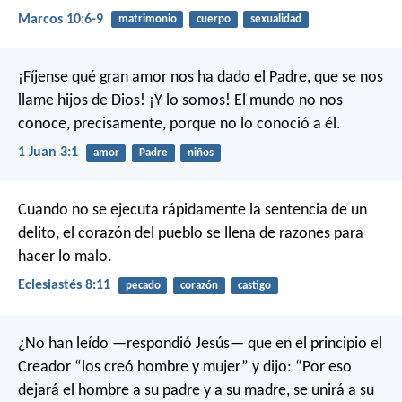
Marcos 10:6-9
matrimonio
cuerpo
sexualidad
¡Fíjense qué gran amor nos ha dado el Padre, que se nos
llame hijos de Dios! ¡Y lo somos! El mundo no nos
conoce, precisamente, porque no lo conoció a él.
1 Juan 3:1
amor
Padre
niños
Cuando no se ejecuta rápidamente la sentencia de un
delito, el corazón del pueblo se llena de razones para
hacer lo malo.
Eclesiastés 8:11
pecado
corazón
castigo
¿No han leído —respondió Jesús— que en el principio el
Creador “los creó hombre y mujer” y dijo: “Por eso
dejará el hombre a su padre y a su madre, se unirá a su