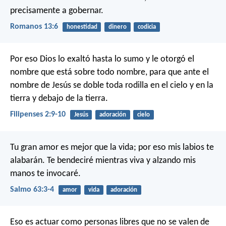
precisamente a gobernar.
Romanos 13:6
honestidad
dinero
codicia
Por eso Dios lo exaltó hasta lo sumo y le otorgó el
nombre que está sobre todo nombre, para que ante el
nombre de Jesús se doble toda rodilla en el cielo y en la
tierra y debajo de la tierra.
Filipenses 2:9-10
Jesús
adoración
cielo
Tu gran amor es mejor que la vida;
por eso mis labios te
alabarán.
Te bendeciré mientras viva
y alzando mis
manos te invocaré.
Salmo 63:3-4
amor
vida
adoración
Eso es actuar como personas libres que no se valen de