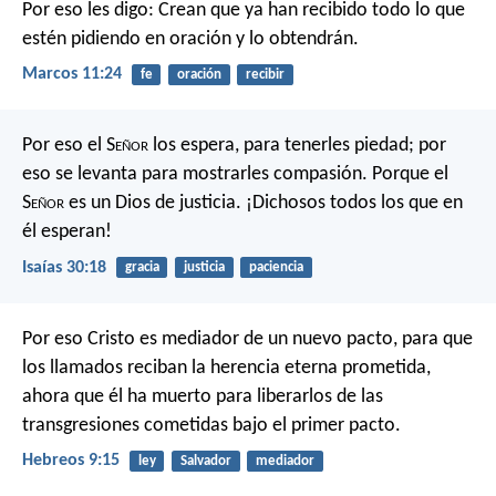
Por eso les digo: Crean que ya han recibido todo lo que
estén pidiendo en oración y lo obtendrán.
Marcos 11:24
fe
oración
recibir
Por eso el S
eñor
los espera, para tenerles piedad;
por
eso se levanta para mostrarles compasión.
Porque el
S
eñor
es un Dios de justicia.
¡Dichosos todos los que en
él esperan!
Isaías 30:18
gracia
justicia
paciencia
Por eso Cristo es mediador de un nuevo pacto, para que
los llamados reciban la herencia eterna prometida,
ahora que él ha muerto para liberarlos de las
transgresiones cometidas bajo el primer pacto.
Hebreos 9:15
ley
Salvador
mediador