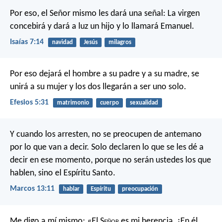
Por eso, el Señor mismo les dará una señal: La virgen
concebirá y dará a luz un hijo y lo llamará Emanuel.
Isaías 7:14
navidad
Jesús
milagros
Por eso dejará el hombre a su padre y a su madre, se
unirá a su mujer y los dos llegarán a ser uno solo.
Efesios 5:31
matrimonio
cuerpo
sexualidad
Y cuando los arresten, no se preocupen de antemano
por lo que van a decir. Solo declaren lo que se les dé a
decir en ese momento, porque no serán ustedes los que
hablen, sino el Espíritu Santo.
Marcos 13:11
hablar
Espíritu
preocupación
Me digo a mí mismo:
«El S
eñor
es mi herencia.
¡En él