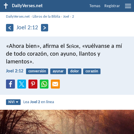
DailyVerses.net
Temas
Registrar
DailyVerses.net
›
Libros de la Biblia
›
Joel
›
2
Joel 2:12
«Ahora bien», afirma el S
eñor
,
«vuélvanse a mí
de todo corazón,
con ayuno, llantos y
lamentos».
Joel 2:12
conversión
ayunar
dolor
corazón
Lea
Joel 2
en línea
NVI