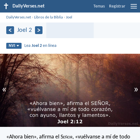
DailyVerses.net
Temas
Registrar
DailyVerses.net
›
Libros de la Biblia
›
Joel
Joel 2
Lea
Joel 2
en línea
NVI
«
»
«Ahora bien», afirma el S
eñor
,
«vuélvanse a mí de todo