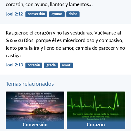
corazón,
con ayuno, llantos y lamentos».
Joel 2:12
conversión
ayunar
dolor
Rásguense el corazón
y no las vestiduras.
Vuélvanse al
S
eñor
su Dios,
porque él es misericordioso y compasivo,
lento para la ira y lleno de amor,
cambia de parecer y no
castiga.
Joel 2:13
corazón
gracia
amor
Temas relacionados
Conversión
Corazón