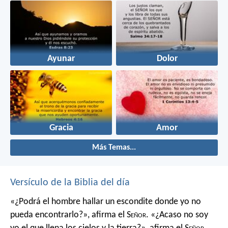
Ayunar
Dolor
Gracia
Amor
Más Temas...
Versículo de la Biblia del día
«¿Podrá el hombre hallar un escondite
donde yo no
pueda encontrarlo?»,
afirma el S
eñor
.
«¿Acaso no soy