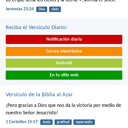
yo el que llena los cielos y la tierra?»,
afirma el S
eñor
.
Jeremías 23:24
Dios
cielo
Reciba el Versículo Diario:
Notificación diaria
Correo electrónico
Android
En tu sitio web
Versículo de la Biblia al Azar
¡Pero gracias a Dios que nos da la victoria por medio de
nuestro Señor Jesucristo!
1 Corintios 15:57
Jesús
gratitud
superación