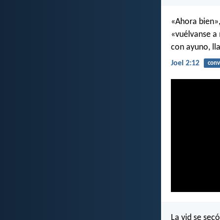
«Ahora bien»,
«vuélvanse a 
con ayuno, ll
Joel 2:12
conv
La vid se secó