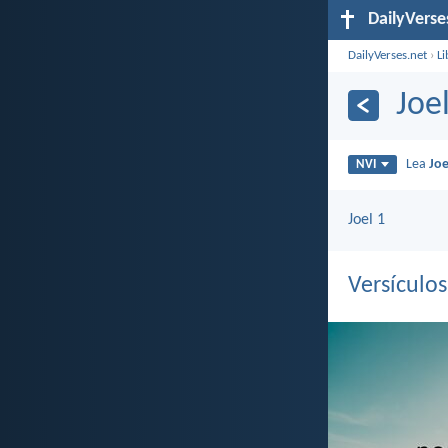
DailyVerse
DailyVerses.net
›
Li
Joe
Lea
Joe
NVI
Joel 1
Versículo