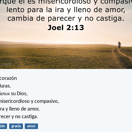
 corazón
duras.
S
eñor
su Dios,
misericordioso y compasivo,
ira y lleno de amor,
ecer y no castiga.
zón
gracia
amor