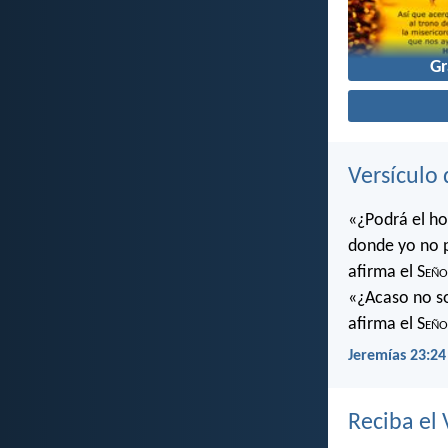
Gr
Versículo 
«¿Podrá el ho
donde yo no 
afirma el S
eño
«¿Acaso no soy
afirma el S
eño
Jeremías 23:24
Reciba el 