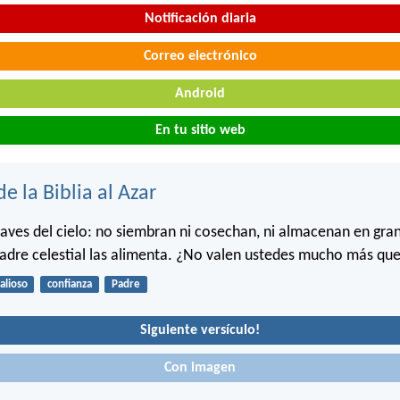
Notificación diaria
Correo electrónico
Android
En tu sitio web
de la Biblia al Azar
s aves del cielo: no siembran ni cosechan, ni almacenan en gran
adre celestial las alimenta. ¿No valen ustedes mucho más que
alioso
confianza
Padre
Siguiente versículo!
Con imagen