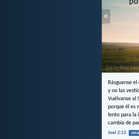
«
Rásguense el
y no las vesti
Vuélvanse al 
porque él es 
lento para la 
cambia de par
Joel 2:13
cora