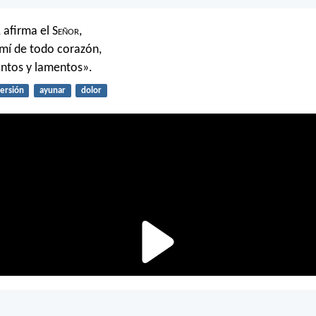
 afirma el S
eñor
,
mí de todo corazón,
antos y lamentos».
ersión
ayunar
dolor