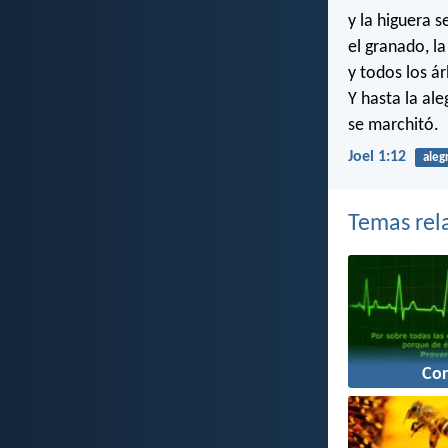
y la higuera s
el granado, l
y todos los á
Y hasta la ale
se marchitó.
Joel 1:12
aleg
Temas rel
Co