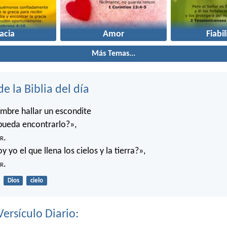
acia
Amor
Fiabi
Más Temas...
de la Biblia del día
mbre hallar un escondite
pueda encontrarlo?»,
r
.
 yo el que llena los cielos y la tierra?»,
r
.
Dios
cielo
Versículo Diario: