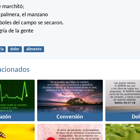
e marchitó;
a palmera, el manzano
rboles del campo se secaron.
gría de la gente
ría
dolor
alimento
acionados
razón
Conversión
Dol