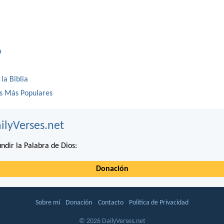
a
 la Biblia
os Más Populares
ilyVerses.net
ndir la Palabra de Dios:
Donación
Sobre mí
Donación
Contacto
Política de Privacidad
© 2026 DailyVerses.net