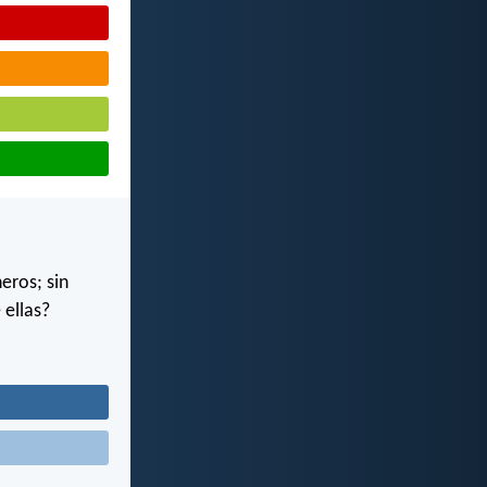
eros; sin
 ellas?