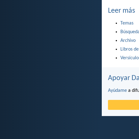
Leer más
Temas
Búsqued
Archivo
Libros de
Versícul
Apoyar Da
Ayúdame
a difu