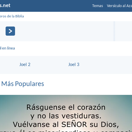
s.net
Temas
Versículo al Az
bros de la Biblia
l
l
en línea
Joel 2
Joel 3
s Más Populares