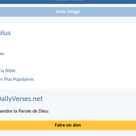
Avec Image
plus
er
 la Bible
es Plus Populaires
DailyVerses.net
andre la Parole de Dieu:
Faire un don