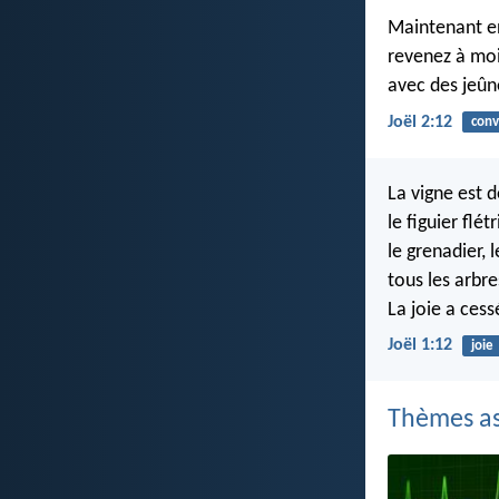
Maintenant en
revenez à moi
avec des jeûn
Joël 2:12
conv
La vigne est 
le figuier flétr
le grenadier, 
tous les arbr
La joie a ces
Joël 1:12
joie
Thèmes as