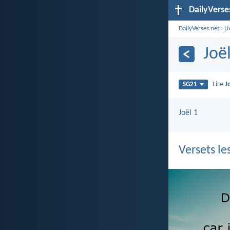
DailyVerse
DailyVerses.net
›
Li
Joë
Lire
J
SG21
Joël 1
Versets le