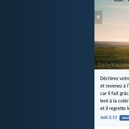
«
Déchirez votr
et revenez à l
car il fait gr
lent à la colè
et il regrette 
Joël 2:13
cœu