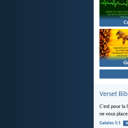
C
G
Verset Bib
C'est pour la 
ne vous place
Galates 5:1
J