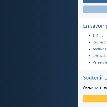
En savoir 
Thème
Recherch
Archives
Livres de
Versets l
Soutenir 
Aidez-
moi
à rép