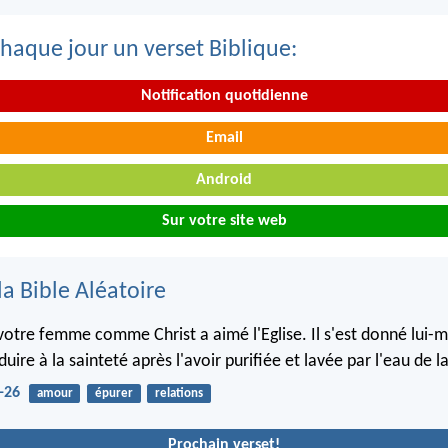
haque jour un verset Biblique:
Notification quotidienne
Email
Android
Sur votre site web
la Bible Aléatoire
votre femme comme Christ a aimé l'Eglise. Il s'est donné lui-
duire à la sainteté après l'avoir purifiée et lavée par l'eau de l
-26
amour
épurer
relations
Prochain verset!