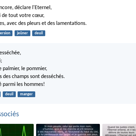
core, déclare l'Eternel,
 de tout votre cœur,
es, avec des pleurs et des lamentations.
ersion
jeûner
deuil
desséchée,
i;
le palmier, le pommier,
es des champs sont desséchés.
sé parmi les hommes!
deuil
manger
sociés