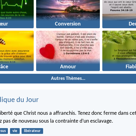
œur
Conversion
Deu
râce
Amour
Fiabi
Autres Thèmes...
lique du Jour
liberté que Christ nous a affranchis. Tenez donc ferme dans cet
z pas de nouveau sous la contrainte d’un esclavage.
ésus
vie
libérateur