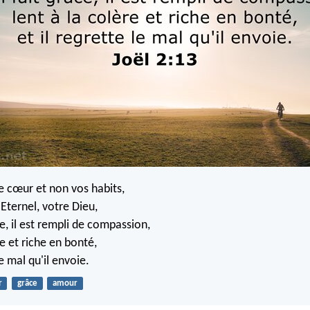
e cœur et non vos habits,
'Eternel, votre Dieu,
âce, il est rempli de compassion,
re et riche en bonté,
le mal qu'il envoie.
r
grâce
amour