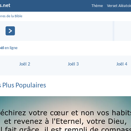
s.net
Thème
Verset Aléatoi
vres de la Bible
l
oël
en ligne
Joël 2
Joël 3
Joël 4
s Plus Populaires