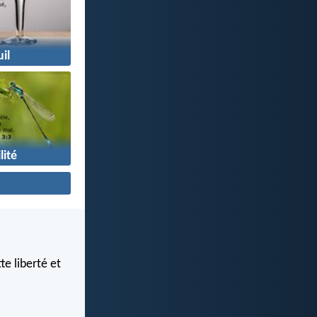
il
lité
te liberté et