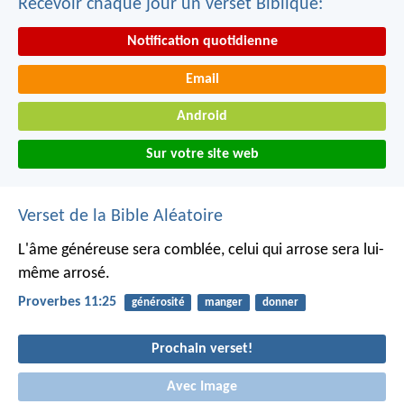
Recevoir chaque jour un verset Biblique:
Notification quotidienne
Email
Android
Sur votre site web
Verset de la Bible Aléatoire
L'âme généreuse sera comblée,
celui qui arrose sera lui-
même arrosé.
Proverbes 11:25
générosité
manger
donner
Prochain verset!
Avec Image