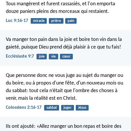
Tous mangèrent et furent rassasiés, et l'on emporta
douze paniers pleins des morceaux qui restaient.
Luc 9:16-17
miracle
prière
pain
Va manger ton pain dans la joie et boire ton vin dans la
gaieté, puisque Dieu prend déjà plaisir à ce que tu fais!
Ecclésiaste 9:7
joie
vie
cœur
Que personne donc ne vous juge au sujet du manger ou
du boire, ou à propos d'une fête, d'un nouveau mois ou
du sabbat: tout cela n’était que l'ombre des choses à
venir, mais la réalité est en Christ.
Colossiens 2:16-17
sabbat
juger
Jésus
Ils ont ajouté: «Allez manger un bon repas et boire des