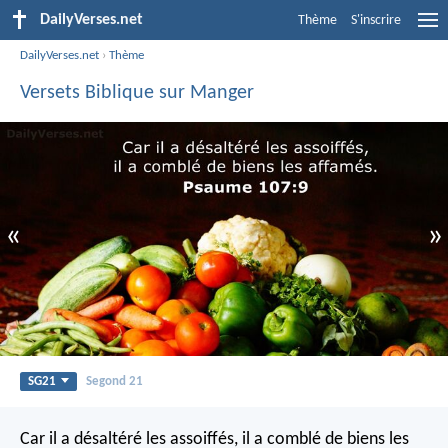
DailyVerses.net
Thème
S'inscrire
DailyVerses.net
›
Thème
Versets Biblique sur Manger
«
»
SG21
Segond 21
Car il a désaltéré les assoiffés,
il a comblé de biens les