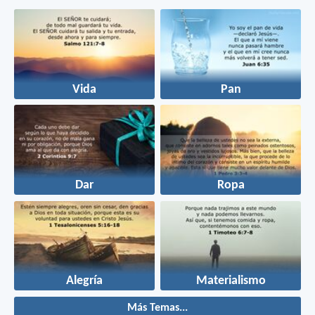
Vida
Pan
Dar
Ropa
Alegría
Materialismo
Más Temas...