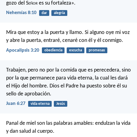
gozo del S
eñor
es su fortaleza».
Nehemías 8:10
dar
alegría
Mira que estoy a la puerta y llamo. Si alguno oye mi voz
y abre la puerta, entraré, cenaré con él y él conmigo.
Apocalipsis 3:20
obediencia
escucha
promesas
Trabajen, pero no por la comida que es perecedera, sino
por la que permanece para vida eterna, la cual les dará
el Hijo del hombre. Dios el Padre ha puesto sobre él su
sello de aprobación.
Juan 6:27
vida eterna
Jesús
Panal de miel son las palabras amables:
endulzan la vida
y dan salud al cuerpo.