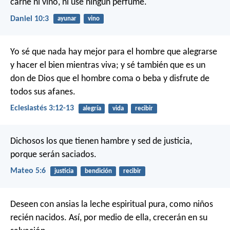
carne ni vino, ni usé ningún perfume.
Daniel 10:3
ayunar
vino
Yo sé que nada hay mejor para el hombre que alegrarse
y hacer el bien mientras viva; y sé también que es un
don de Dios que el hombre coma o beba y disfrute de
todos sus afanes.
Eclesiastés 3:12-13
alegría
vida
recibir
Dichosos los que tienen hambre y sed de justicia,
porque serán saciados.
Mateo 5:6
justicia
bendición
recibir
Deseen con ansias la leche espiritual pura, como niños
recién nacidos. Así, por medio de ella, crecerán en su