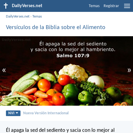
DailyVerses.net
Temas
Registrar
DailyVerses.net
›
Temas
Versículos de la Biblia sobre el Alimento
«
»
NVI
Nueva Versión Internacional
Él apaga la sed del sediento
y sacia con lo mejor al