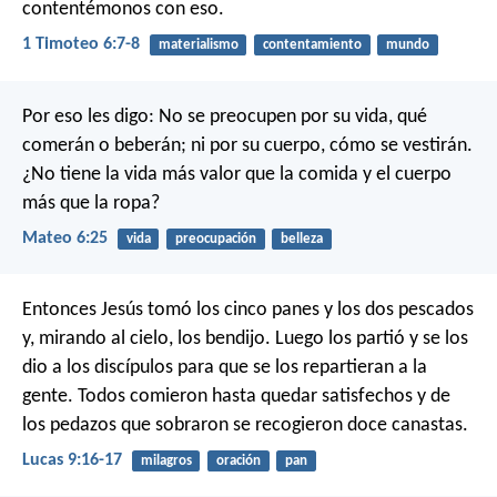
contentémonos con eso.
1 Timoteo 6:7-8
materialismo
contentamiento
mundo
Por eso les digo: No se preocupen por su vida, qué
comerán o beberán; ni por su cuerpo, cómo se vestirán.
¿No tiene la vida más valor que la comida y el cuerpo
más que la ropa?
Mateo 6:25
vida
preocupación
belleza
Entonces Jesús tomó los cinco panes y los dos pescados
y, mirando al cielo, los bendijo. Luego los partió y se los
dio a los discípulos para que se los repartieran a la
gente. Todos comieron hasta quedar satisfechos y de
los pedazos que sobraron se recogieron doce canastas.
Lucas 9:16-17
milagros
oración
pan