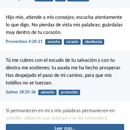
Hijo mío, atiende a mis consejos;
escucha atentamente
lo que digo.
No pierdas de vista mis palabras;
guárdalas
muy dentro de tu corazón.
Proverbios 4:20-21
escucha
corazón
obediencia
Tú me cubres con el escudo de tu salvación
y con tu
diestra me sostienes;
tu ayuda me ha hecho prosperar.
Has despejado el paso de mi camino,
para que mis
tobillos no se tuerzan.
Salmo 18:35-36
salvación
protección
Si permanecen en mí y mis palabras permanecen en
ustedes, pidan lo que quieran y se les concederá.
Leer más...