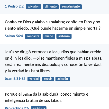
1 Pedro 2:2
salvación
alimento
renacimiento
Confío en Dios y alabo su palabra;
confío en Dios y no
siento miedo.
¿Qué puede hacerme un simple mortal?
Salmo 56:4
confianza
miedo
alabanza
Jesús se dirigió entonces a los judíos que habían creído
en él, y les dijo: —Si se mantienen fieles a mis palabras,
serán realmente mis discípulos; y conocerán la verdad,
y la verdad los hará libres.
Juan 8:31-32
verdad
seguir
adicción
Porque el S
eñor
da la sabiduría;
conocimiento e
inteligencia brotan de sus labios.
Proverbios 2:6
sabiduría