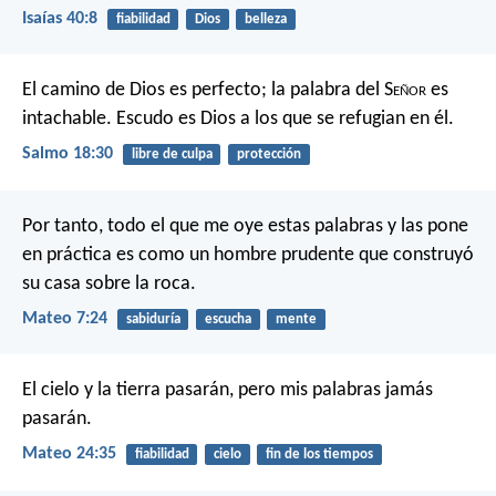
Isaías 40:8
fiabilidad
Dios
belleza
El camino de Dios es perfecto;
la palabra del S
eñor
es
intachable.
Escudo es Dios a los que se refugian en él.
Salmo 18:30
libre de culpa
protección
Por tanto, todo el que me oye estas palabras y las pone
en práctica es como un hombre prudente que construyó
su casa sobre la roca.
Mateo 7:24
sabiduría
escucha
mente
El cielo y la tierra pasarán, pero mis palabras jamás
pasarán.
Mateo 24:35
fiabilidad
cielo
fin de los tiempos