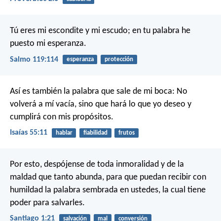
Tú eres mi escondite y mi escudo;
en tu palabra he
puesto mi esperanza.
Salmo 119:114
esperanza
protección
Así es también la palabra que sale de mi boca:
No
volverá a mí vacía,
sino que hará lo que yo deseo
y
cumplirá con mis propósitos.
Isaías 55:11
hablar
fiabilidad
frutos
Por esto, despójense de toda inmoralidad y de la
maldad que tanto abunda, para que puedan recibir con
humildad la palabra sembrada en ustedes, la cual tiene
poder para salvarles.
Santiago 1:21
salvación
mal
conversión