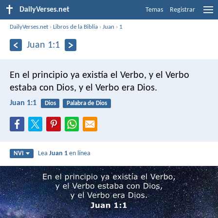
DailyVerses.net
Temas
Registrar
DailyVerses.net
›
Libros de la Biblia
›
Juan
›
1
Juan 1:1
En el principio ya existía el Verbo,
y el Verbo
estaba con Dios,
y el Verbo era Dios.
Juan 1:1
Dios
Palabra de Dios
Lea
Juan 1
en línea
NVI