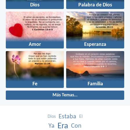
Dios
Palabra de Dios
Amor
Esperanza
Fe
Familia
Más Temas...
Estaba
Dios
El
Era
Ya
Con