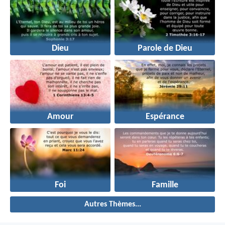
Dieu
Parole de Dieu
Amour
Espérance
Foi
Famille
Autres Thèmes...