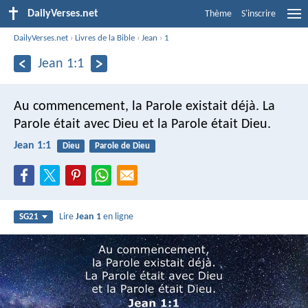
DailyVerses.net
Thème
S'inscrire
DailyVerses.net
›
Livres de la Bible
›
Jean
›
1
Jean 1:1
Au commencement, la Parole existait déjà. La
Parole était avec Dieu et la Parole était Dieu.
Jean 1:1
Dieu
Parole de Dieu
Lire
Jean 1
en ligne
SG21