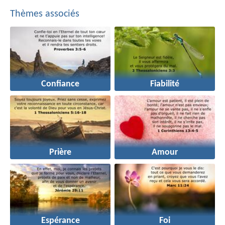
Thèmes associés
Confiance
Fiabilité
Prière
Amour
Espérance
Foi