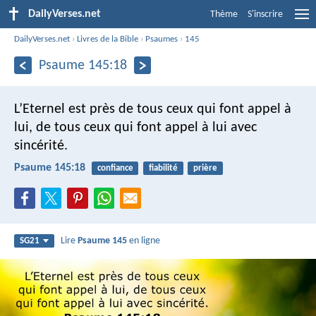
DailyVerses.net
Thème
S'inscrire
DailyVerses.net
›
Livres de la Bible
›
Psaumes
›
145
Psaume 145:18
L’Eternel est près de tous ceux qui font appel à
lui,
de tous ceux qui font appel à lui avec
sincérité.
Psaume 145:18
confiance
fiabilité
prière
Lire
Psaume 145
en ligne
SG21