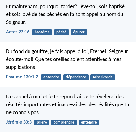
Et maintenant, pourquoi tarder? Lève-toi, sois baptisé
et sois lavé de tes péchés en faisant appel au nom du
Seigneur.
Actes 22:16
baptême
péché
épurer
Du fond du gouffre, je fais appel à toi, Eternel!
Seigneur,
écoute-moi!
Que tes oreilles soient attentives
à mes
supplications!
Psaume 130:1-2
entendre
dépendance
miséricorde
Fais appel à moi et je te répondrai. Je te révélerai des
réalités importantes et inaccessibles, des réalités que tu
ne connais pas.
Jérémie 33:3
prière
comprendre
entendre