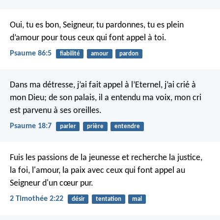
Oui, tu es bon, Seigneur, tu pardonnes,
tu es plein
d’amour pour tous ceux qui font appel à toi.
Psaume 86:5
fiabilité
amour
pardon
Dans ma détresse, j’ai fait appel à l’Eternel,
j’ai crié à
mon Dieu;
de son palais, il a entendu ma voix,
mon cri
est parvenu à ses oreilles.
Psaume 18:7
parler
prière
entendre
Fuis les passions de la jeunesse et recherche la justice,
la foi, l'amour, la paix avec ceux qui font appel au
Seigneur d'un cœur pur.
2 Timothée 2:22
désir
tentation
mal