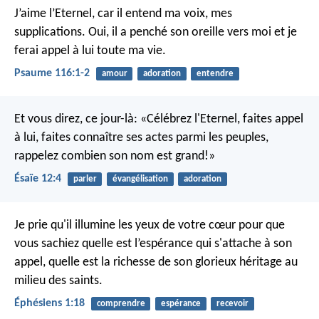
J’aime l’Eternel, car il entend
ma voix, mes
supplications.
Oui, il a penché son oreille vers moi
et je
ferai appel à lui toute ma vie.
Psaume 116:1-2
amour
adoration
entendre
Et vous direz, ce jour-là:
«Célébrez l'Eternel, faites appel
à lui,
faites connaître ses actes parmi les peuples,
rappelez combien son nom est grand!»
Ésaïe 12:4
parler
évangélisation
adoration
Je prie qu'il illumine les yeux de votre cœur pour que
vous sachiez quelle est l’espérance qui s'attache à son
appel, quelle est la richesse de son glorieux héritage au
milieu des saints.
Éphésiens 1:18
comprendre
espérance
recevoir