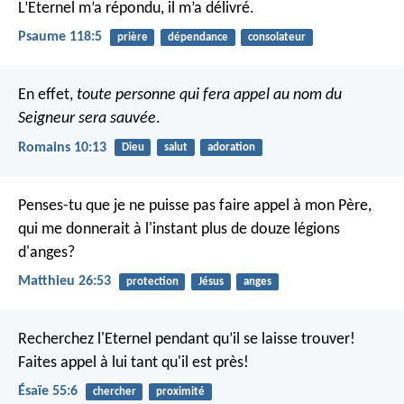
L’Eternel m’a répondu, il m’a délivré.
Psaume 118:5
prière
dépendance
consolateur
En effet,
toute personne qui fera appel au nom du
Seigneur sera sauvée
.
Romains 10:13
Dieu
salut
adoration
Penses-tu que je ne puisse pas faire appel à mon Père,
qui me donnerait à l'instant plus de douze légions
d'anges?
Matthieu 26:53
protection
Jésus
anges
Recherchez l'Eternel pendant qu’il se laisse trouver!
Faites appel à lui tant qu'il est près!
Ésaïe 55:6
chercher
proximité