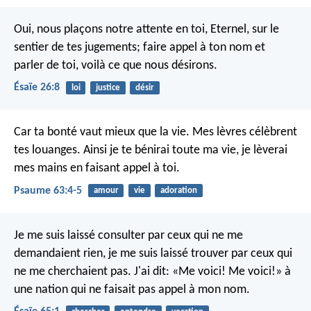
Oui, nous plaçons notre attente en toi, Eternel,
sur le
sentier de tes jugements;
faire appel à ton nom et
parler de toi,
voilà ce que nous désirons.
Ésaïe 26:8
loi
justice
désir
Car ta bonté vaut mieux que la vie.
Mes lèvres célèbrent
tes louanges.
Ainsi je te bénirai toute ma vie,
je lèverai
mes mains en faisant appel à toi.
Psaume 63:4-5
amour
vie
adoration
Je me suis laissé consulter par ceux qui ne me
demandaient rien,
je me suis laissé trouver par ceux qui
ne me cherchaient pas.
J'ai dit: «Me voici! Me voici!»
à
une nation qui ne faisait pas appel à mon nom.