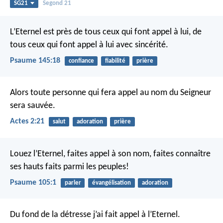
SG21
Segond 21
L’Eternel est près de tous ceux qui font appel à lui,
de
tous ceux qui font appel à lui avec sincérité.
Psaume 145:18
confiance
fiabilité
prière
Alors toute personne qui fera appel au nom du Seigneur
sera sauvée.
Actes 2:21
salut
adoration
prière
Louez l’Eternel, faites appel à son nom,
faites connaître
ses hauts faits parmi les peuples!
Psaume 105:1
parler
évangélisation
adoration
Du fond de la détresse j’ai fait appel à l’Eternel.