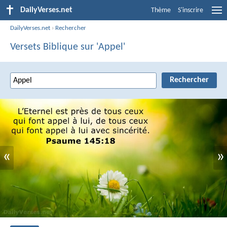
DailyVerses.net
Thème
S'inscrire
DailyVerses.net
›
Rechercher
Versets Biblique sur 'Appel'
«
»