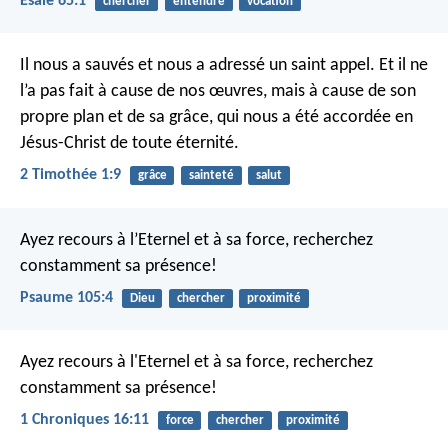
Ésaïe 65:1
chercher
entendre
vocation
Il nous a sauvés et nous a adressé un saint appel. Et il ne
l’a pas fait à cause de nos œuvres, mais à cause de son
propre plan et de sa grâce, qui nous a été accordée en
Jésus-Christ de toute éternité.
2 Timothée 1:9
grâce
sainteté
salut
Ayez recours à l’Eternel et à sa force,
recherchez
constamment sa présence!
Psaume 105:4
Dieu
chercher
proximité
Ayez recours à l'Eternel et à sa force,
recherchez
constamment sa présence!
1 Chroniques 16:11
force
chercher
proximité