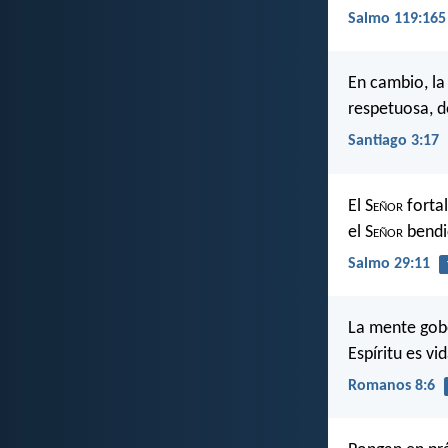
Salmo 119:165
En cambio, la
respetuosa, d
Santiago 3:17
El S
eñor
fortal
el S
eñor
bendic
Salmo 29:11
La mente gobe
Espíritu es vi
Romanos 8:6