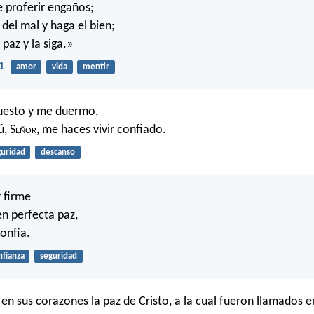
e proferir engaños;
del mal y haga el bien;
paz y la siga.»
1
amor
vida
mentir
uesto y me duermo,
ú, S
eñor
, me haces vivir confiado.
guridad
descanso
r firme
en perfecta paz,
confía.
nfianza
seguridad
en sus corazones la paz de Cristo, a la cual fueron llamados e