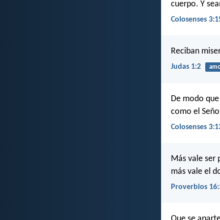
cuerpo. Y sea
Colosenses 3:1
Reciban miser
Judas 1:2
amo
De modo que s
como el Seño
Colosenses 3:1
Más vale ser 
más vale el d
Proverbios 16:
Que se aparte