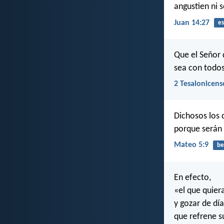
angustien ni 
Juan 14:27
es
Que el Señor 
sea con todos
2 Tesalonicens
Dichosos los 
porque serán 
Mateo 5:9
be
En efecto,
«el que quier
y gozar de día
que refrene s