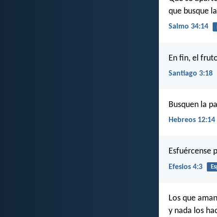
que busque la 
Salmo 34:14
En fin, el fru
Santiago 3:18
Busquen la paz
Hebreos 12:14
Esfuércense p
Efesios 4:3
Es
Los que aman 
y nada los ha