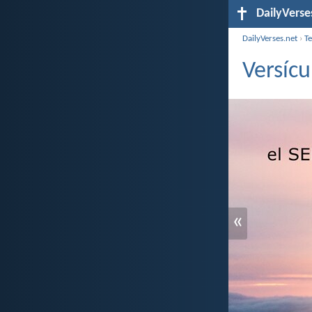
DailyVerse
DailyVerses.net
›
T
Versícu
«