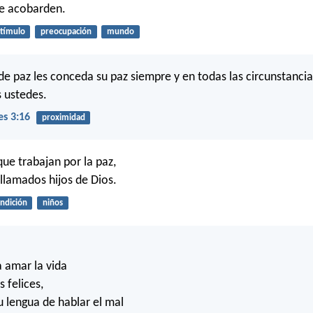
se acobarden.
tímulo
preocupación
mundo
de paz les conceda su paz siempre y en todas las circunstancia
 ustedes.
es 3:16
proximidad
que trabajan por la paz,
llamados hijos de Dios.
ndición
niños
a amar la vida
s felices,
u lengua de hablar el mal