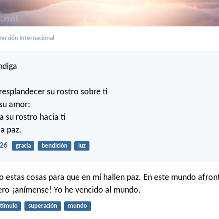
ersión Internacional
ndiga
esplandecer su rostro sobre ti
 su amor;
su rostro hacia ti
la paz.
26
gracia
bendición
luz
ho estas cosas para que en mí hallen paz. En este mundo afron
pero ¡anímense! Yo he vencido al mundo.
tímulo
superación
mundo