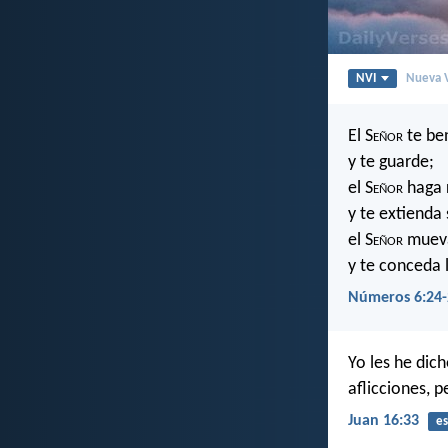
NVI
Nueva V
El S
eñor
te be
y te guarde;
el S
eñor
haga r
y te extienda
el S
eñor
mueva 
y te conceda 
Números 6:24-
Yo les he dic
aflicciones, 
Juan 16:33
es