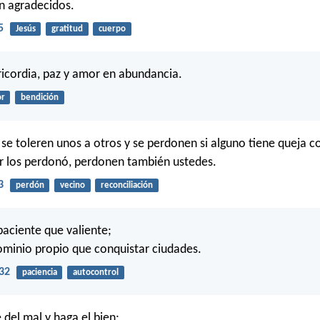
n agradecidos.
5
Jesús
gratitud
cuerpo
icordia, paz y amor en abundancia.
r
bendición
e toleren unos a otros y se perdonen si alguno tiene queja co
r los perdonó, perdonen también ustedes.
3
perdón
vecino
reconciliación
paciente que valiente;
ominio propio que conquistar ciudades.
32
paciencia
autocontrol
 del mal y haga el bien;