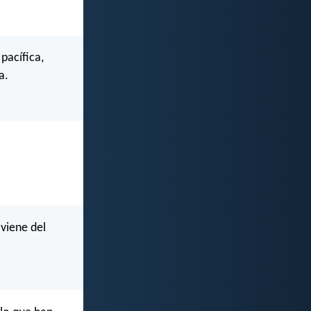
pacífica,
a.
viene del