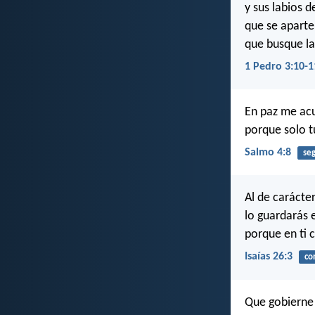
y sus labios d
que se aparte 
que busque la 
1 Pedro 3:10-1
En paz me ac
porque solo t
Salmo 4:8
se
Al de carácte
lo guardarás 
porque en ti 
Isaías 26:3
co
Que gobierne 