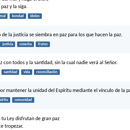
paz y la siga.
mal
bondad
ídolos
to de la justicia se siembra en paz para los que hacen la paz.
justicia
cosecha
frutos
 con todos y la santidad, sin la cual nadie verá al Señor.
santidad
vida
reconciliación
or mantener la unidad del Espíritu mediante el vínculo de la p
píritu
comunidad
tu Ley disfrutan de gran paz
ce tropezar.