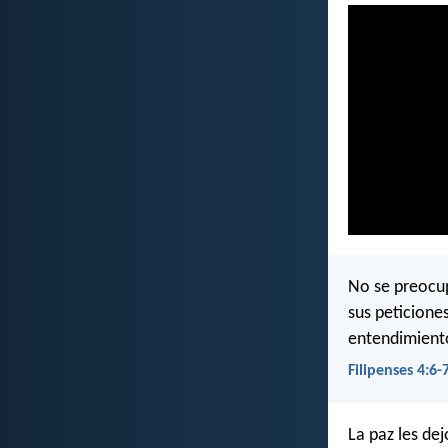
No se preocup
sus peticione
entendimiento
Filipenses 4:6-
La paz les de