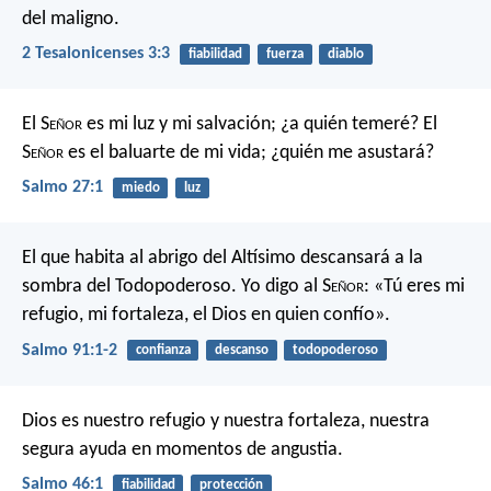
del maligno.
2 Tesalonicenses 3:3
fiabilidad
fuerza
diablo
El S
eñor
es mi luz y mi salvación;
¿a quién temeré?
El
S
eñor
es el baluarte de mi vida;
¿quién me asustará?
Salmo 27:1
miedo
luz
El que habita al abrigo del Altísimo
descansará a la
sombra del Todopoderoso.
Yo digo al S
eñor
: «Tú eres mi
refugio,
mi fortaleza, el Dios en quien confío».
Salmo 91:1-2
confianza
descanso
todopoderoso
Dios es nuestro refugio y nuestra fortaleza,
nuestra
segura ayuda en momentos de angustia.
Salmo 46:1
fiabilidad
protección