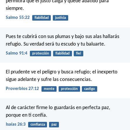
permitirá que el justo caiga
y quede abatido para
siempre.
Salmo 55:22
fiabilidad
justicia
Pues te cubrirá con sus plumas
y bajo sus alas hallarás
refugio.
Su verdad será tu escudo y tu baluarte.
Salmo 91:4
protección
fiabilidad
fiel
El prudente ve el peligro y busca refugio;
el inexperto
sigue adelante y sufre las consecuencias.
Proverbios 27:12
mente
protección
castigo
Al de carácter firme
lo guardarás en perfecta paz,
porque en ti confía.
Isaías 26:3
confianza
paz