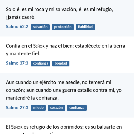
Solo él es mi roca y mi salvación;
él es mi refugio,
¡jamás caeré!
Salmo 62:2
salvación
protección
fiabilidad
Confía en el S
eñor
y haz el bien;
establécete en la tierra
y mantente fiel.
Salmo 37:3
confianza
bondad
Aun cuando un ejército me asedie,
no temerá mi
corazón;
aun cuando una guerra estalle contra mí,
yo
mantendré la confianza.
Salmo 27:3
miedo
corazón
confianza
El S
eñor
es refugio de los oprimidos;
es su baluarte en