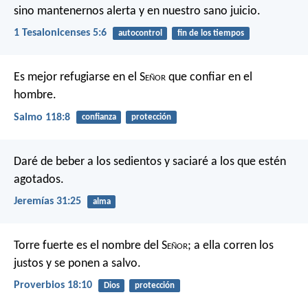
sino mantenernos alerta y en nuestro sano juicio.
1 Tesalonicenses 5:6
autocontrol
fin de los tiempos
Es mejor refugiarse en el S
eñor
que confiar en el
hombre.
Salmo 118:8
confianza
protección
Daré de beber a los sedientos y saciaré a los que estén
agotados.
Jeremías 31:25
alma
Torre fuerte es el nombre del S
eñor
;
a ella corren los
justos y se ponen a salvo.
Proverbios 18:10
Dios
protección