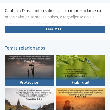
Canten a Dios, canten salmos a su nombre;
aclamen a
quien cabalga sobre las nubes,
y regocíjense en su
presencia.
¡Su nombre es el S
eñor
!
Padre de huérfanos y
Leer más...
defensor de viudas
es Dios en su morada santa.
Temas relacionados
Protección
Fiabilidad