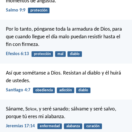
momentos de angustia.
Salmo 9:9
protección
Por lo tanto, pónganse toda la armadura de Dios, para
que cuando llegue el día malo puedan resistir hasta el
fin con firmeza.
Efesios 6:13
protección
mal
diablo
Así que sométanse a Dios. Resistan al diablo y él huirá
de ustedes.
Santiago 4:7
obediencia
adicción
diablo
Sáname, S
eñor
, y seré sanado;
sálvame y seré salvo,
porque tú eres mi alabanza.
Jeremías 17:14
enfermedad
alabanza
curación