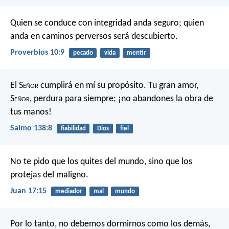
Quien se conduce con integridad anda seguro;
quien
anda en caminos perversos será descubierto.
Proverbios 10:9
pecado
vida
mentir
El S
eñor
cumplirá en mí su propósito.
Tu gran amor,
S
eñor
, perdura para siempre;
¡no abandones la obra de
tus manos!
Salmo 138:8
fiabilidad
Dios
fiel
No te pido que los quites del mundo, sino que los
protejas del maligno.
Juan 17:15
mediador
mal
mundo
Por lo tanto, no debemos dormirnos como los demás,