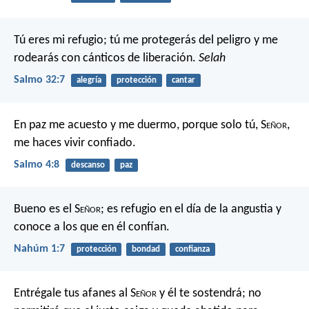
Tú eres mi refugio;
tú me protegerás del peligro
y me
rodearás con cánticos de liberación.
Selah
Salmo 32:7
alegría
protección
cantar
En paz me acuesto y me duermo,
porque solo tú, S
eñor
,
me haces vivir confiado.
Salmo 4:8
descanso
paz
Bueno es el S
eñor
;
es refugio en el día de la angustia
y
conoce a los que en él confían.
Nahúm 1:7
protección
bondad
confianza
Entrégale tus afanes al S
eñor
y él te sostendrá;
no