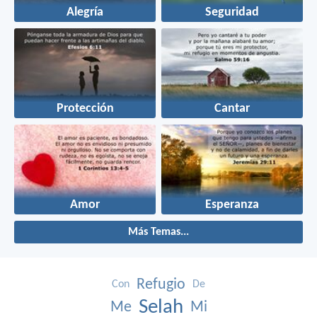
Alegría
Seguridad
Protección
Cantar
Amor
Esperanza
Más Temas...
Refugio
Con
De
Selah
Me
Mi