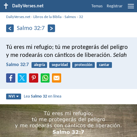
DailyVerses.net
Temas
Registrar
DailyVerses.net
›
Libros de la Biblia
›
Salmos
›
32
Salmo 32:7
Tú eres mi refugio;
tú me protegerás del peligro
y me rodearás con cánticos de liberación.
Selah
Salmo 32:7
alegría
seguridad
protección
cantar
Lea
Salmo 32
en línea
NVI