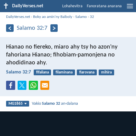
DailyVerses.net
Lohahevitra
Fanoratana anarana
DailyVerses.net
›
Boky ao amin'ny Baiboly
›
Salamo
›
32
Salamo 32:7
Hianao no fiereko,
miaro ahy tsy ho azon'ny
fahoriana Hianao;
fihobiam-pamonjena no
ahodidinao ahy.
Salamo 32:7
fifaliana
filaminana
fiarovana
mihira
Vakio
Salamo 32
an-dalana
MG1865