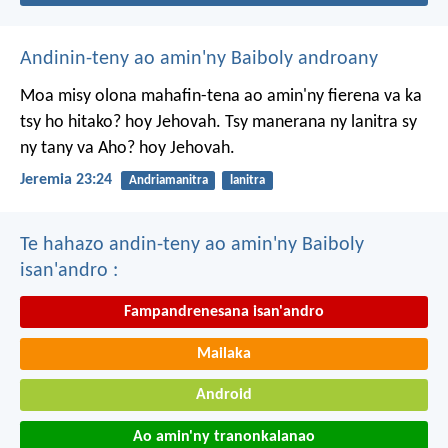
Andinin-teny ao amin'ny Baiboly androany
Moa misy olona mahafin-tena ao amin'ny fierena va ka
tsy ho hitako? hoy Jehovah. Tsy manerana ny lanitra sy
ny tany va Aho? hoy Jehovah.
Jeremia 23:24
Andriamanitra
lanitra
Te hahazo andin-teny ao amin'ny Baiboly
isan'andro :
Fampandrenesana isan'andro
Mailaka
Android
Ao amin'ny tranonkalanao