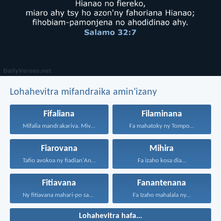
Lohahevitra mifandraika amin'izany
Fifaliana
Filaminana
Mifalia mandrakariva. Mivavaha, ka...
Fa mahatoky ny Tompo...
Fiarovana
Mihira
Tafio avokoa ny fiadian'Andriamanitra...
Fa izaho kosa dia...
Fitiavana
Fanantenana
Ny fitiavana mahari-po sady...
Fa Izaho mahalala ny...
Lohahevitra hafa...