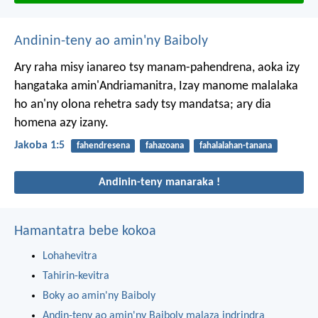
Andinin-teny ao amin'ny Baiboly
Ary raha misy ianareo tsy manam-pahendrena, aoka izy
hangataka amin'Andriamanitra, Izay manome malalaka
ho an'ny olona rehetra sady tsy mandatsa; ary dia
homena azy izany.
Jakoba 1:5
fahendresena
fahazoana
fahalalahan-tanana
Andinin-teny manaraka !
Hamantatra bebe kokoa
Lohahevitra
Tahirin-kevitra
Boky ao amin'ny Baiboly
Andin-teny ao amin'ny Baiboly malaza indrindra