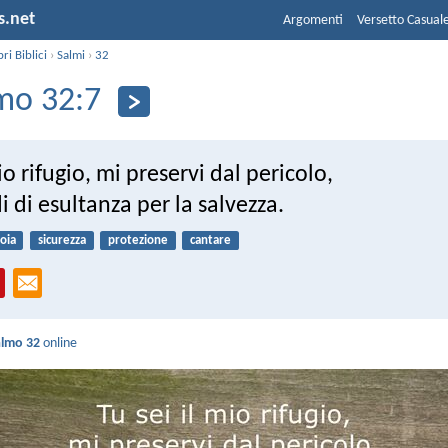
s.net
Argomenti
Versetto Casual
bri Biblici
›
Salmi
›
32
mo 32:7
io rifugio, mi preservi dal pericolo,
i di esultanza per la salvezza.
ioia
sicurezza
protezione
cantare
almo 32
online