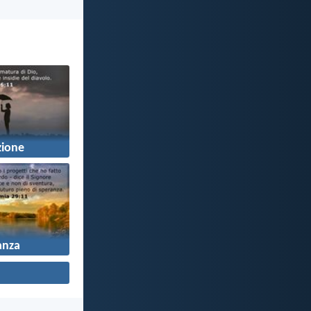
zione
anza