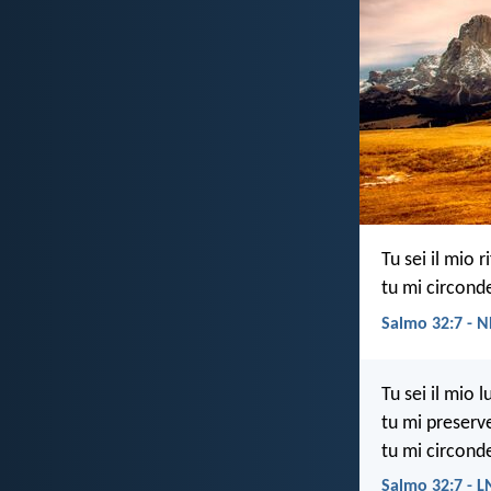
Tu sei il mio 
tu mi circonde
Salmo 32:7 - 
Tu sei il mio l
tu mi preserve
tu mi circonde
Salmo 32:7 - 