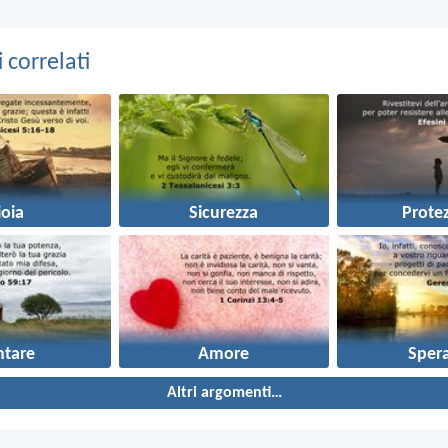
correlati
ioia
Sicurezza
Prote
ntare
Amore
Sper
Altri argomenti…