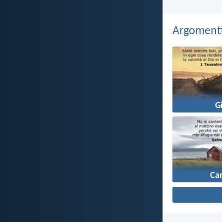
Argomenti 
G
Ca