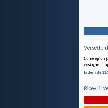
Versetto d
Come ignori pe
così ignori l'
Ecclesiaste 11:
Ricevi il v