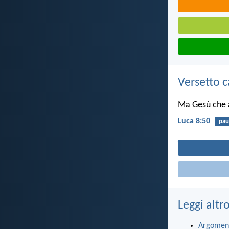
Versetto c
Ma Gesù che a
Luca 8:50
pau
Leggi altr
Argomen