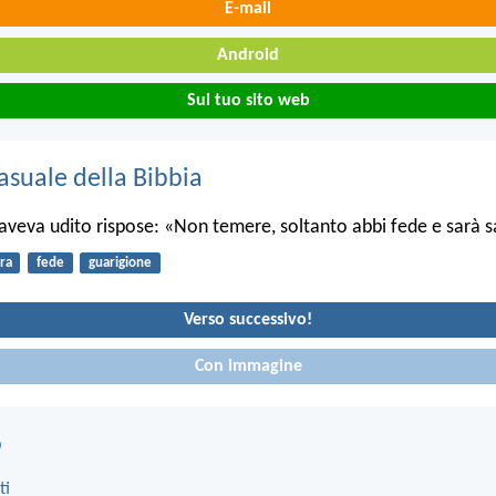
E-mail
Android
Sul tuo sito web
asuale della Bibbia
veva udito rispose: «Non temere, soltanto abbi fede e sarà s
ra
fede
guarigione
Verso successivo!
Con immagine
o
ti