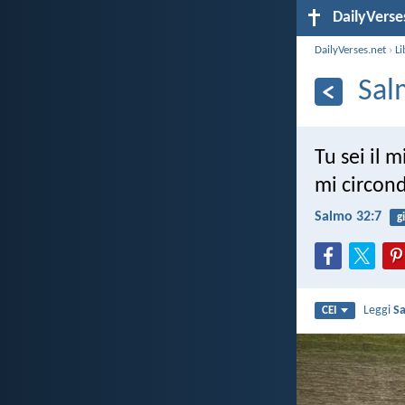
DailyVerse
DailyVerses.net
›
Li
Sal
Tu sei il m
mi circond
Salmo 32:7
g
Leggi
S
CEI