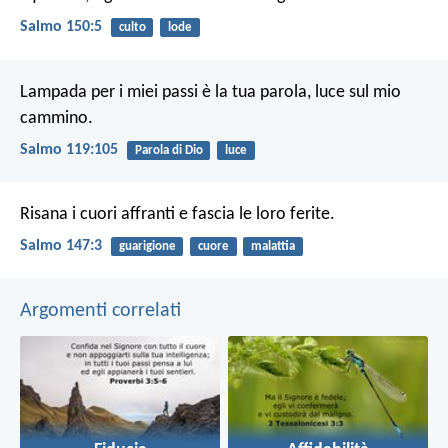
Salmo 150:5
culto
lode
Lampada per i miei passi è la tua parola,
luce sul mio
cammino.
Salmo 119:105
Parola di Dio
luce
Risana i cuori affranti
e fascia le loro ferite.
Salmo 147:3
guarigione
cuore
malattia
Argomenti correlati