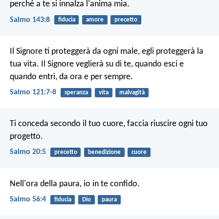
perché a te si innalza l'anima mia.
Salmo 143:8
fiducia
amore
precetto
Il Signore ti proteggerà da ogni male,
egli proteggerà la
tua vita.
Il Signore veglierà su di te, quando esci e
quando entri,
da ora e per sempre.
Salmo 121:7-8
speranza
vita
malvagità
Ti conceda secondo il tuo cuore,
faccia riuscire ogni tuo
progetto.
Salmo 20:5
precetto
benedizione
cuore
Nell'ora della paura, io in te confido.
Salmo 56:4
fiducia
Dio
paura