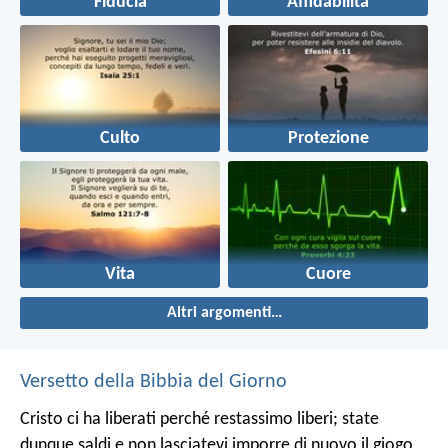
Fiducia
Affidabilità
Culto
Protezione
Vita
Cuore
Altri argomenti…
Versetto della Bibbia del Giorno
Cristo ci ha liberati perché restassimo liberi; state
dunque saldi e non lasciatevi imporre di nuovo il giogo