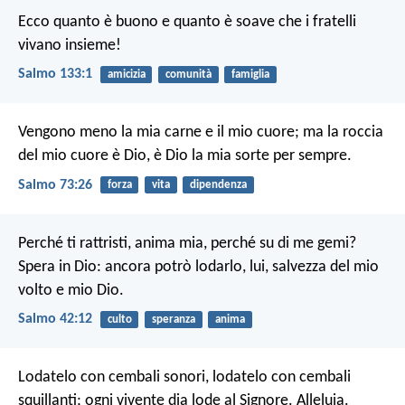
Ecco quanto è buono e quanto è soave
che i fratelli
vivano insieme!
Salmo 133:1
amicizia
comunità
famiglia
Vengono meno la mia carne e il mio cuore;
ma la roccia
del mio cuore è Dio,
è Dio la mia sorte per sempre.
Salmo 73:26
forza
vita
dipendenza
Perché ti rattristi, anima mia,
perché su di me gemi?
Spera in Dio: ancora potrò lodarlo,
lui, salvezza del mio
volto e mio Dio.
Salmo 42:12
culto
speranza
anima
Lodatelo con cembali sonori,
lodatelo con cembali
squillanti;
ogni vivente dia lode al Signore. Alleluia.