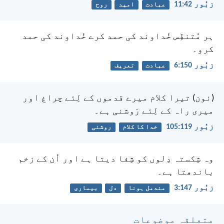
زبُور 42:‏11
عبادت
امید
روح
ہر مُتنفِّس خُداوند کی حمد کرے
خُداوند کی حمد
کرو۔
زبُور 150:‏6
عبادت
تعریف
(نون) تیرا کلام میرے قدموں کے لِئے چراغ
اور
میری راہ کے لِئے رَوشنی ہے۔
زبُور 119:‏105
خدا کا کلام
روشنی
وہ شِکستہ دِلوں کو شِفا دیتا ہے
اور اُن کے زخم
باندھتا ہے۔
زبُور 147:‏3
مندمل ہونا
دل
بیماری
متعلقہ موضوعات