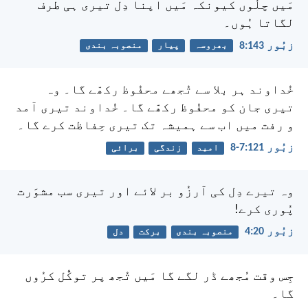
مَیں چلُوں
کیونکہ مَیں اپنا دِل تیری ہی طرف
لگاتا ہُوں۔
زبُور 143:‏8
بھروسہ
پیار
منصوبہ بندی
خُداوند ہر بلا سے تُجھے محفُوظ رکھّے گا۔
وہ
تیری جان کو محفُوظ رکھّے گا۔
خُداوند تیری آمد
و رفت میں
اب سے ہمیشہ تک تیری حِفاظت کرے گا۔
زبُور 121:‏7-‏8
امید
زندگی
برائی
وہ تیرے دِل کی آرزُو بر لائے
اور تیری سب مشوَرت
پُوری کرے!
زبُور 20:‏4
منصوبہ بندی
برکت
دل
جِس وقت مُجھے ڈر لگے گا
مَیں تُجھ پر توکُّل کرُوں
گا۔