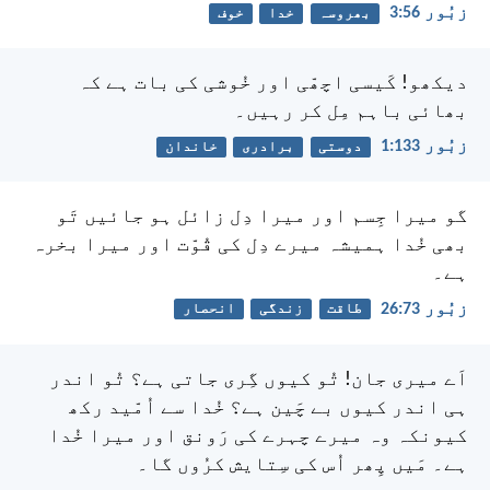
زبُور 56:‏3
بھروسہ
خدا
خوف
دیکھو! کَیسی اچھّی اور خُوشی کی بات ہے
کہ
بھائی باہم مِل کر رہیں۔
زبُور 133:‏1
دوستی
برادری
خاندان
گو میرا جِسم اور میرا دِل زائل ہو جائیں
تَو
بھی خُدا ہمیشہ میرے دِل کی قُوّت اور میرا بخرہ
ہے۔
زبُور 73:‏26
طاقت
زندگی
انحصار
اَے میری جان! تُو کیوں گِری جاتی ہے؟
تُو اندر
ہی اندر کیوں بے چَین ہے؟
خُدا سے اُمّید رکھ
کیونکہ وہ میرے چہرے کی رَونق اور میرا خُدا
ہے۔
مَیں پِھر اُس کی سِتایش کرُوں گا۔