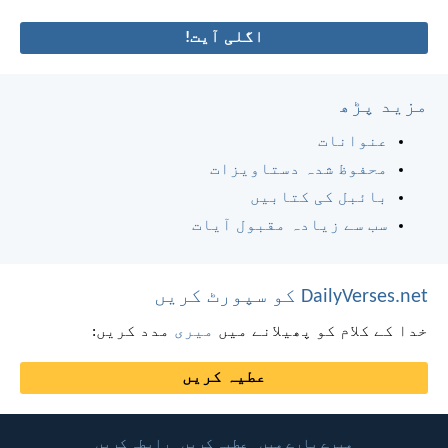
اگلی آیت!
مزید پڑھ
عنوانات
محفوظ شدہ دستاویزات
بائبل کی کتابیں
سب سے زیادہ مقبول آیات
DailyVerses.net کو سپورٹ کریں
خدا کے کلام کو پھیلانے میں
میری
مدد کریں:
عطیہ کریں
میرے بارے میں
عطیہ کریں
رابطہ کریں