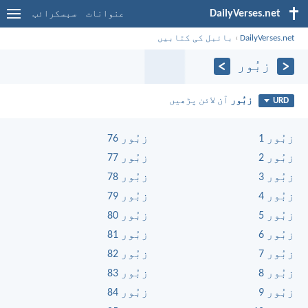
DailyVerses.net
عنوانات
سبسکرائب
DailyVerses.net
›
بائبل کی کتابیں
زبُور
زبُور
آن لائن پڑھیں
URD
زبُور 1
زبُور 76
زبُور 2
زبُور 77
زبُور 3
زبُور 78
زبُور 4
زبُور 79
زبُور 5
زبُور 80
زبُور 6
زبُور 81
زبُور 7
زبُور 82
زبُور 8
زبُور 83
زبُور 9
زبُور 84