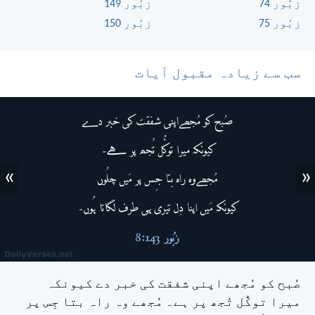
زبُور 74
زبُور 149
زبُور 75
زبُور 150
سب سے زیادہ مقبول آیات
»
«
صُبح کو مُجھے اپنی شفقت کی خبر دے
کیونکہ
میرا توکُّل تُجھ پر ہے۔
مُجھے وہ راہ بتا جِس پر