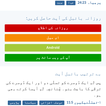
یرمِیاہ 23:‏24
خدا
جنت
روزانہ بائبل کی آیت حاصل کریں:
روزانہ کی اطلاع
ای میل
Android
آپ کی ویب سائٹ پر
بے ترتیب بائبل آیت
پس تُم ایک دُوسرے کو تسلّی دو اور ایک دُوسرے کی
ترقّی کا باعِث بنو۔ چُنانچہ تُم اَیسا کرتے بھی
ہو۔
۱-تھِسّلُنیکیوں 5:‏11
حوصلہ افزائی
سیکھنا
پڑوسی