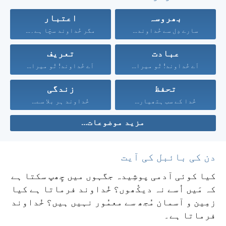
بھروسہ
اعتبار
سارے دِل سے خُداوند...
مگر خُداوند سچّا ہے۔...
عبادت
تعریف
اَے خُداوند! تُو میرا...
اَے خُداوند! تُو میرا...
تحفظ
زندگی
خُدا کے سب ہتھیار...
خُداوند ہر بلا سے...
مزید موضوعات...
دن کی بائبل کی آیت
کیا کوئی آدمی پوشِیدہ جگہوں میں چِھپ سکتا ہے
کہ مَیں اُسے نہ دیکُھوں؟ خُداوند فرماتا ہے کیا
زمِین و آسمان مُجھ سے معمُور نہیں ہیں؟ خُداوند
فرماتا ہے۔