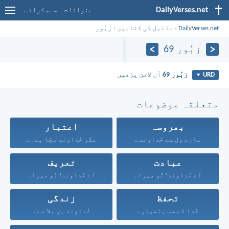
DailyVerses.net
عنوانات
سبسکرائب
DailyVerses.net
›
بائبل کی کتابیں
›
زبُور
زبُور 69
زبُور 69
آن لائن پڑھیں
URD
متعلقہ موضوعات
بھروسہ
اعتبار
سارے دِل سے خُداوند...
مگر خُداوند سچّا ہے۔...
عبادت
تعریف
اَے خُداوند! تُو میرا...
اَے خُداوند! تُو میرا...
تحفظ
زندگی
خُدا کے سب ہتھیار...
خُداوند ہر بلا سے...