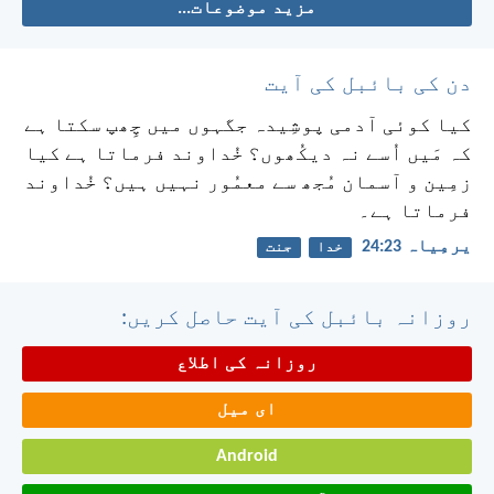
مزید موضوعات...
دن کی بائبل کی آیت
کیا کوئی آدمی پوشِیدہ جگہوں میں چِھپ سکتا ہے
کہ مَیں اُسے نہ دیکُھوں؟ خُداوند فرماتا ہے کیا
زمِین و آسمان مُجھ سے معمُور نہیں ہیں؟ خُداوند
فرماتا ہے۔
یرمِیاہ 23:‏24
خدا
جنت
روزانہ بائبل کی آیت حاصل کریں:
روزانہ کی اطلاع
ای میل
Android