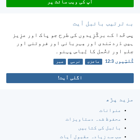
آپ کی ویب سائٹ پر
بے ترتیب بائبل آیت
پس خُدا کے برگُزِیدوں کی طرح جو پاک اور عزِیز
ہیں دَردمَندی اور مِہربانی اور فروتنی اور
حِلم اور تحُّمل کا لِباس پہنو۔
کُلسِّیوں 3:‏12
عاجزی
نرمی
صبر
اگلی آیت!
مزید پڑھ
عنوانات
محفوظ شدہ دستاویزات
بائبل کی کتابیں
سب سے زیادہ مقبول آیات