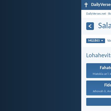
DailyVerse
DailyVerses.net
›
B
Sal
Va
MG1865
Lohahevit
Fahat
Fid