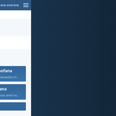
tana anarana
hofana
Jehovah ô, Andriamanitro Hianao...
nana
nao amin'ny...