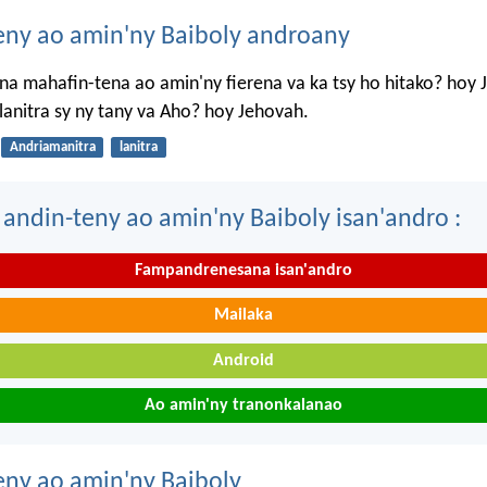
eny ao amin'ny Baiboly androany
a mahafin-tena ao amin'ny fierena va ka tsy ho hitako? hoy 
anitra sy ny tany va Aho? hoy Jehovah.
Andriamanitra
lanitra
 andin-teny ao amin'ny Baiboly isan'andro :
Fampandrenesana isan'andro
Mailaka
Android
Ao amin'ny tranonkalanao
eny ao amin'ny Baiboly