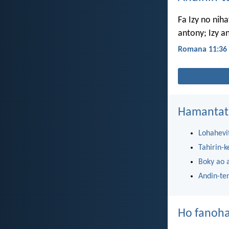
Fa Izy no niha
antony; Izy 
Romana 11:36
Hamantat
Lohahevi
Tahirin-k
Boky ao 
Andin-te
Ho fanoha