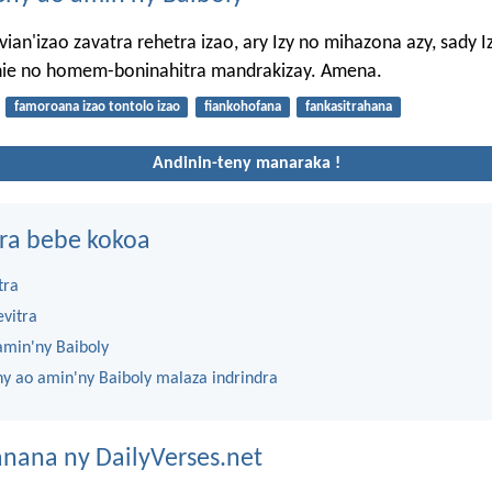
vian'izao zavatra rehetra izao, ary Izy no mihazona azy, sady I
anie no homem-boninahitra mandrakizay. Amena.
famoroana izao tontolo izao
fiankohofana
fankasitrahana
Andinin-teny manaraka !
ra bebe kokoa
tra
evitra
amin'ny Baiboly
ny ao amin'ny Baiboly malaza indrindra
nana ny DailyVerses.net