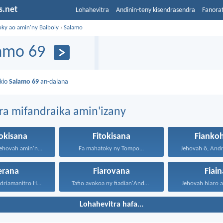
s.net
Lohahevitra
Andinin-teny kisendrasendra
Fanora
oky ao amin'ny Baiboly
›
Salamo
amo 69
kio
Salamo 69
an-dalana
ra mifandraika amin'izany
okisana
Fitokisana
Fianko
Matokia an'i Jehovah amin'ny...
Fa mahatoky ny Tompo...
erana
Fiarovana
Fiai
Jehovah ô, Andriamanitro Hianao...
Tafio avokoa ny fiadian'Andriamanitra...
Jehovah hiaro a
Lohahevitra hafa...