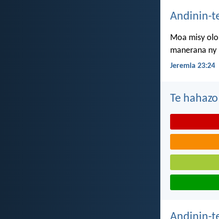
Andinin-t
Moa misy olon
manerana ny l
Jeremia 23:24
Te hahazo
Andinin-t