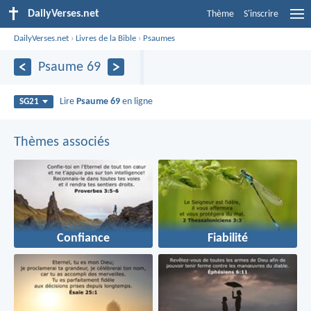
DailyVerses.net
Thème
S'inscrire
DailyVerses.net
›
Livres de la Bible
›
Psaumes
Psaume 69
Lire
Psaume 69
en ligne
SG21
Thèmes associés
Confiance
Fiabilité