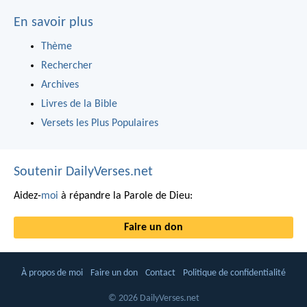
En savoir plus
Thème
Rechercher
Archives
Livres de la Bible
Versets les Plus Populaires
Soutenir DailyVerses.net
Aidez-
moi
à répandre la Parole de Dieu:
Faire un don
À propos de moi
Faire un don
Contact
Politique de confidentialité
© 2026 DailyVerses.net